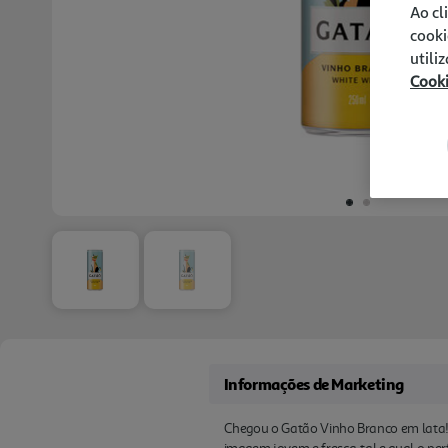
Ao cl
cooki
utili
Cook
Informações de Marketing
Chegou o Gatão Vinho Branco em lata! É