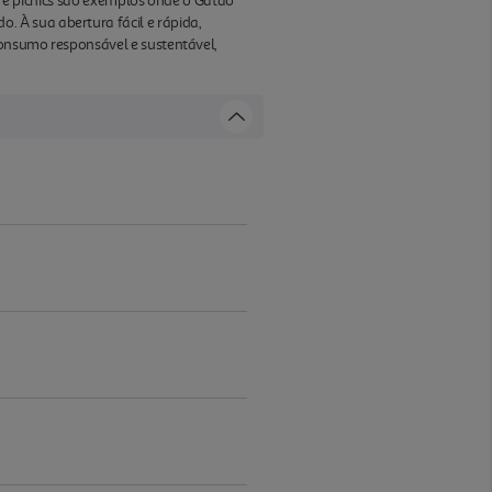
po e picnics são exemplos onde o Gatão
 À sua abertura fácil e rápida,
consumo responsável e sustentável,