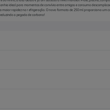
fil do vinho, a lata Gatão é já um sucesso a nível mundial! Praia, piscina, cam
anhia ideal para momentos de convívio entre amigos e consumo descomplicado.
e a maior rapidez na r efrigeração. O novo formato de 250 ml proporciona um 
reduzindo a pegada de carbono!