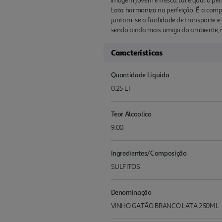
imagem jovem e fresca, tal e qual o per
Lata harmoniza na perfeição. É a comp
juntam-se a facilidade de transporte 
sendo ainda mais amigo do ambiente, 
Características
Quantidade Liquida
0.25 LT
Teor Alcoolico
9.00
Ingredientes/Composição
SULFITOS
Denominação
VINHO GATÃO BRANCO LATA 250ML