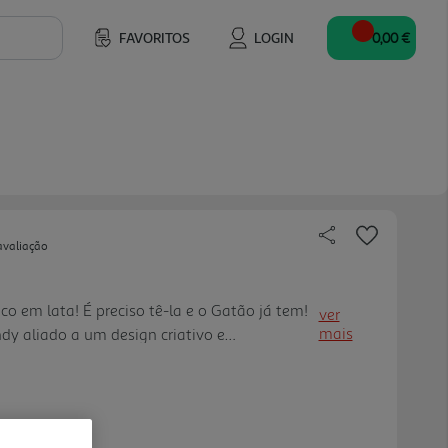
FAVORITOS
LOGIN
0,00 €
avaliação
 em lata! É preciso tê-la e o Gatão já tem!
ver
mais
dy aliado a um design criativo e
vem e fresca, tal e qual o perfil do vinho, a
 nível mundial! Praia, piscina, campo e
o Gatão Lata harmoniza na perfeição. É a
ntos de convívio entre amigos e consumo