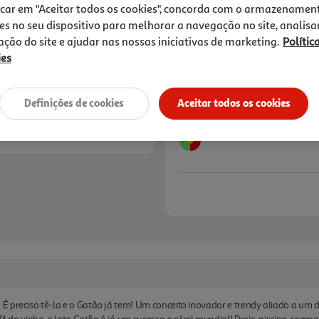
1,19 €
descomplicado. À sua abertur
icar em "Aceitar todos os cookies", concorda com o armazenamen
transporte e a maior rapide
es no seu dispositivo para melhorar a navegação no site, analisa
proporciona um consumo res
Notas de preparação
zação do site e ajudar nas nossas iniciativas de marketing.
Polític
amigo do ambiente, reduzin
ies
Definições de cookies
Aceitar todos os cookies
 preciso tê-la e o Gatão já tem! Um conceito inovador e trendy aliado a um d