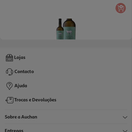
5.0
(1)
Vinho Branco Quinta De Camarate Seco Setúbal 0.75l
Lojas
13.32 €/Lt
Contacto
9,99 €
Ajuda
Trocas e Devoluções
Sobre a Auchan
Entregas