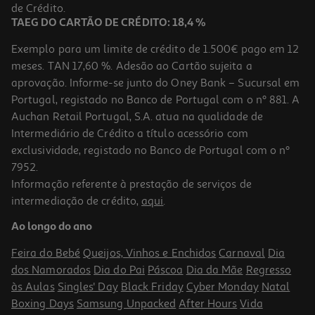
14,24 €
de Crédito.
Promoção
TAEG DO CARTÃO DE CRÉDITO: 18,4 %
Exemplo para um limite de crédito de 1.500€ pago em 12
meses. TAN 17,60 %. Adesão ao Cartão sujeita a
aprovação. Informe-se junto do Oney Bank – Sucursal em
Portugal, registado no Banco de Portugal com o nº 881. A
Auchan Retail Portugal, S.A. atua na qualidade de
Intermediário de Crédito a título acessório com
exclusividade, registado no Banco de Portugal com o nº
7952.
Informação referente à prestação de serviços de
5.0
(1)
intermediação de crédito,
aqui
.
Vinho Branco Casa Ermelinda Freitas Sauvignon Blanc 0.75l
Ao longo do ano
17.59 €/Lt
Feira do Bebé
Queijos, Vinhos e Enchidos
Carnaval
Dia
13,19 €
dos Namorados
Dia do Pai
Páscoa
Dia da Mãe
Regresso
às Aulas
Singles' Day
Black Friday
Cyber Monday
Natal
Boxing Days
Samsung Unpacked
After Hours
Vida