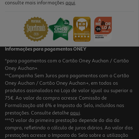
3.5
(2)
consulte mais informações
aqui
.
Vinho Branco Palma Setúbal 0.75l
3.19 €/Lt
2,39 €
Informações para pagamentos ONEY
*para pagamentos com o Cartão Oney Auchan / Cartão
Oney Auchan+.
**Campanha Sem Juros para pagamentos com o Cartão
Oney Auchan / Cartão Oney Auchan+, em todos os
-29%
produtos assinalados na Loja de valor igual ou superior a
75€. Ao valor da compra acresce Comissão de
Formalização até 6% e Imposto do Selo, incluídos nas
prestações. Consulte detalhe
aqui
.
Vinho Branco Quinta Da Bacalhôa 0.75l
***O valor da primeira prestação depende do dia da
compra, refletindo o cálculo de juros diários. Ao valor das
18.99 €/Lt
Price reduced from
to
prestações acresce o Imposto do Selo sobre a utilização
19,99 €