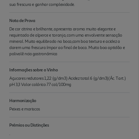
sua frescura e ganhar complexidade.
Nota de Prova
De cor citrina e brilhante, apresenta aroma muito elegante e
requintado de alperce e toranja, com uma envolvente sensação
mineral. Muito equilibrado na boca,com boa textura e acidez a
darem uma frescura ímpar ao final de boca. Muito boa aptidão e
polivalê ncia gastronómica
Informações sobre o Vinho
Açucares redutores 1,22 (g/dm3) Acidez total 6 (g/dm3)(Ác. Tart.)
pH 3,3 Valor calórico 77 cal/100mg
Harmonização
Peixes e mariscos
Prémios ou Distinções
.