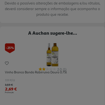
Devido a possíveis alterações de embalagens e/ou rótulos,
deverá considerar sempre a informação que acompanha o
produto que recebe.
A Auchan sugere-lhe...
-25%
2.0
(1)
Vinho Branco Bando Rabirruivo Douro 0.75l
3.59 €/Lt
Price reduced from
to
3,59 €
2,69 €
Promoção