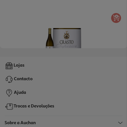
Vinho Branco Crasto Superior Douro 0.75l
Lojas
23.32 €/Lt
Contacto
17,49 €
Ajuda
Trocas e Devoluções
Sobre a Auchan