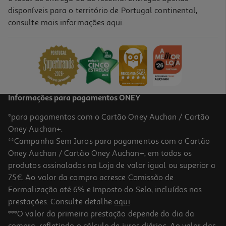
disponíveis para o território de Portugal continental,
4.0
(1)
consulte mais informações
aqui
.
Vinho Branco Omnia Douro 0.75l
11.93 €/Lt
8,95 €
Informações para pagamentos ONEY
*para pagamentos com o Cartão Oney Auchan / Cartão
Oney Auchan+.
**Campanha Sem Juros para pagamentos com o Cartão
Oney Auchan / Cartão Oney Auchan+, em todos os
produtos assinalados na Loja de valor igual ou superior a
75€. Ao valor da compra acresce Comissão de
Formalização até 6% e Imposto do Selo, incluídos nas
prestações. Consulte detalhe
aqui
.
Vinho Branco Quinta Do Cume Reserva Douro 0.75l
***O valor da primeira prestação depende do dia da
compra, refletindo o cálculo de juros diários. Ao valor das