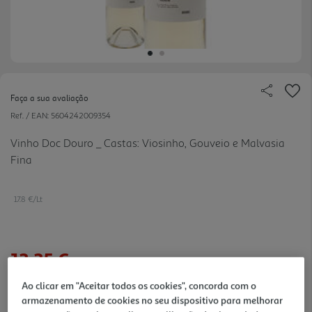
Faça a sua avaliação
Ref. / EAN:
5604242009354
Vinho Doc Douro _ Castas: Viosinho, Gouveio e Malvasia
Fina
17.8 €/Lt
13,35 €
Ao clicar em "Aceitar todos os cookies", concorda com o
Notas de preparação
armazenamento de cookies no seu dispositivo para melhorar