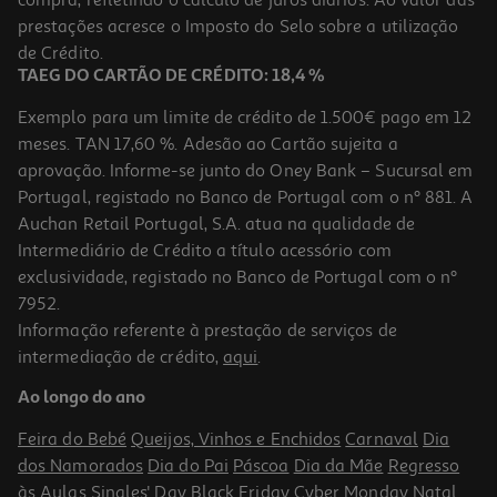
22.65 €/Lt
prestações acresce o Imposto do Selo sobre a utilização
16,99 €
de Crédito.
TAEG DO CARTÃO DE CRÉDITO: 18,4 %
Exemplo para um limite de crédito de 1.500€ pago em 12
meses. TAN 17,60 %. Adesão ao Cartão sujeita a
aprovação. Informe-se junto do Oney Bank – Sucursal em
Portugal, registado no Banco de Portugal com o nº 881. A
Auchan Retail Portugal, S.A. atua na qualidade de
Intermediário de Crédito a título acessório com
exclusividade, registado no Banco de Portugal com o nº
7952.
Informação referente à prestação de serviços de
intermediação de crédito,
aqui
.
Vinho Branco Quinta Do Infantado Douro 0.75l
Ao longo do ano
13.32 €/Lt
Feira do Bebé
Queijos, Vinhos e Enchidos
Carnaval
Dia
9,99 €
dos Namorados
Dia do Pai
Páscoa
Dia da Mãe
Regresso
às Aulas
Singles' Day
Black Friday
Cyber Monday
Natal