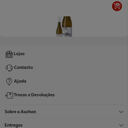
2.0
(1)
Vinho Branco Bando Verdilhão Alvarinho 0.75l
Lojas
10.65 €/Lt
Contacto
7,99 €
Ajuda
Trocas e Devoluções
Sobre a Auchan
Entregas