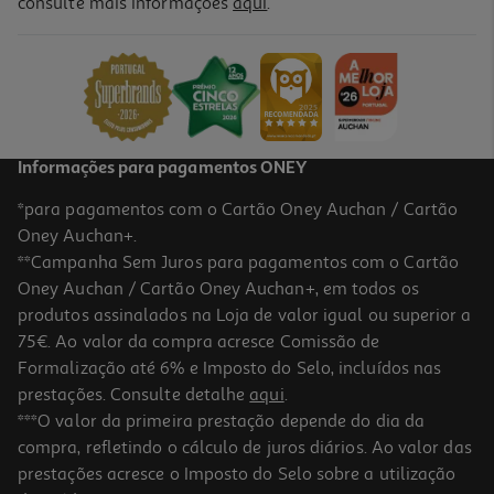
consulte mais informações
aqui
.
Vinho Branco Covela Avesso Edição Nacional 0.75l
11.99 €/Lt
8,99 €
Informações para pagamentos ONEY
*para pagamentos com o Cartão Oney Auchan / Cartão
Oney Auchan+.
**Campanha Sem Juros para pagamentos com o Cartão
Oney Auchan / Cartão Oney Auchan+, em todos os
produtos assinalados na Loja de valor igual ou superior a
75€. Ao valor da compra acresce Comissão de
Formalização até 6% e Imposto do Selo, incluídos nas
prestações. Consulte detalhe
aqui
.
Vinho Branco Qm Vinhas Velhas Vinhos Verdes 0.75l
***O valor da primeira prestação depende do dia da
compra, refletindo o cálculo de juros diários. Ao valor das
25.19 €/Lt
prestações acresce o Imposto do Selo sobre a utilização
18,89 €