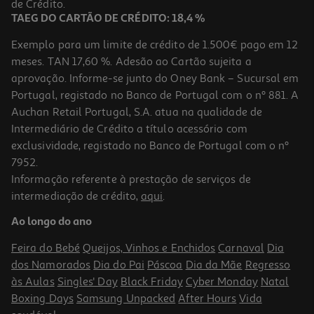
de Crédito.
TAEG DO CARTÃO DE CRÉDITO: 18,4 %
Exemplo para um limite de crédito de 1.500€ pago em 12
meses. TAN 17,60 %. Adesão ao Cartão sujeita a
aprovação. Informe-se junto do Oney Bank – Sucursal em
Portugal, registado no Banco de Portugal com o nº 881. A
Auchan Retail Portugal, S.A. atua na qualidade de
Intermediário de Crédito a título acessório com
-23%
exclusividade, registado no Banco de Portugal com o nº
7952.
Informação referente à prestação de serviços de
intermediação de crédito,
aqui
.
Vinho Branco Quinta Do Regueiro Reserva Alvarinho 0.75l
Ao longo do ano
11.99 €/Lt
Price reduced from
to
11,69 €
Feira do Bebé
Queijos, Vinhos e Enchidos
Carnaval
Dia
8,99 €
dos Namorados
Dia do Pai
Páscoa
Dia da Mãe
Regresso
Promoção
às Aulas
Singles' Day
Black Friday
Cyber Monday
Natal
Boxing Days
Samsung Unpacked
After Hours
Vida