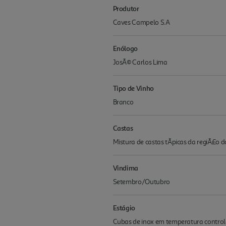
Produtor
Caves Campelo S.A
Enólogo
JosÃ© Carlos Lima
Tipo de Vinho
Branco
Castas
Mistura de castas tÃ­picas da regiÃ£o d
Vindima
Setembro/Outubro
Estágio
Cubas de inox em temperatura contro