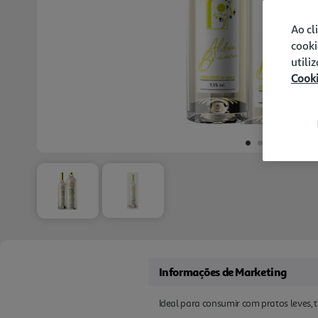
Ao cl
cooki
utili
Cook
Informações de Marketing
Ideal para consumir com pratos leves, t