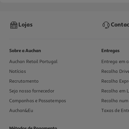
Lojas
Contac
Sobre a Auchan
Entregas
Auchan Retail Portugal
Entrega em c
Vinho Branco Bando Verdilhão Alvarinho Trajadura 0.75l
Notícias
Recolha Driv
6.65 €/Lt
Recrutamento
Recolha Expr
4,99 €
Seja nosso fornecedor
Recolha em L
Campanhas e Passatempos
Recolha num 
Auchan&Eu
Taxas de Ent
Métodos de Pagamento