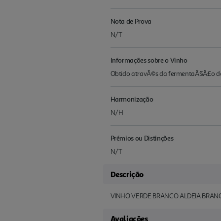
Nota de Prova
N/T
Informações sobre o Vinho
Obtido atravÃ©s da fermentaÃ§Ã£o do 
Harmonização
N/H
Prémios ou Distinções
N/T
Descrição
VINHO VERDE BRANCO ALDEIA BRANCA
Avaliações