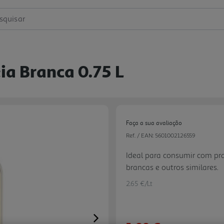
squisar
ia Branca 0.75 L
Faça a sua avaliação
Ref. / EAN:
5601002126559
Ideal para consumir com prat
brancas e outros similares.
2.65 €/Lt
Next