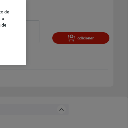
to de
r a
a de
adicionar