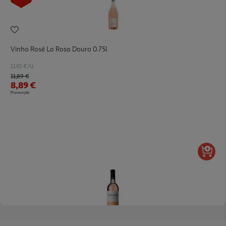
Vinho Rosé La Rosa Douro 0.75l
11.85 €/Lt
Price reduced from
to
11,89 €
8,89 €
Promoção