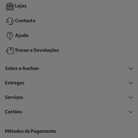
3.0
(1)
Vinho Rosé Tavedo Douro 0.75l
Lojas
6.65 €/Lt
Contacto
4,99 €
Ajuda
Trocas e Devoluções
Sobre a Auchan
Entregas
Serviços
Cartões
Vinho Rosé Vallegre Douro 0.75l
10.65 €/Lt
Métodos de Pagamento
7,99 €