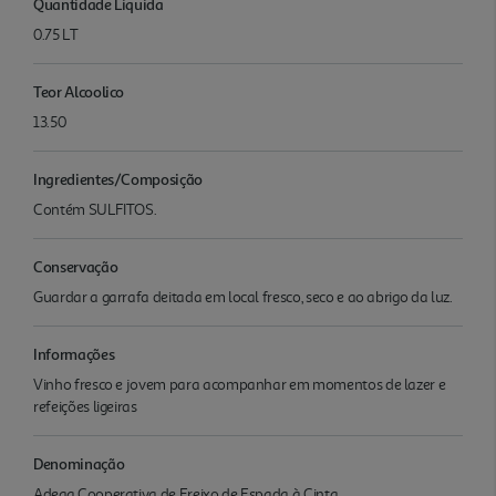
Quantidade Liquida
0.75 LT
Teor Alcoolico
13.50
Ingredientes/Composição
Contém SULFITOS.
Conservação
Guardar a garrafa deitada em local fresco, seco e ao abrigo da luz.
Informações
Vinho fresco e jovem para acompanhar em momentos de lazer e
refeições ligeiras
Denominação
Adega Cooperativa de Freixo de Espada à Cinta