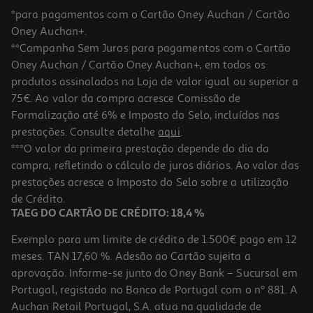
*para pagamentos com o Cartão Oney Auchan / Cartão
Oney Auchan+.
**Campanha Sem Juros para pagamentos com o Cartão
Oney Auchan / Cartão Oney Auchan+, em todos os
produtos assinalados na Loja de valor igual ou superior a
75€. Ao valor da compra acresce Comissão de
Formalização até 6% e Imposto do Selo, incluídos nas
prestações. Consulte detalhe
aqui
.
Vinho Rosé Porca De Murça Douro 0.75l
***O valor da primeira prestação depende do dia da
compra, refletindo o cálculo de juros diários. Ao valor das
6.65 €/Lt
prestações acresce o Imposto do Selo sobre a utilização
4,99 €
de Crédito.
TAEG DO CARTÃO DE CRÉDITO: 18,4 %
Exemplo para um limite de crédito de 1.500€ pago em 12
meses. TAN 17,60 %. Adesão ao Cartão sujeita a
aprovação. Informe-se junto do Oney Bank – Sucursal em
Portugal, registado no Banco de Portugal com o nº 881. A
Auchan Retail Portugal, S.A. atua na qualidade de