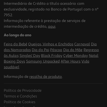
Intermediário de Crédito a título acessório com
-25%
exclusividade, registado no Banco de Portugal com o nº
7952.
Informação referente à prestação de serviços de
intermediação de crédito,
aqui
.
Vinho Rosé Soulmate Douro 0.75l
Ao longo do ano
19.99 €/Lt
Price reduced from
to
19,90 €
Feira do Bebé
Queijos, Vinhos e Enchidos
Carnaval
Dia
14,99 €
dos Namorados
Dia do Pai
Páscoa
Dia da Mãe
Regresso
Promoção
às Aulas
Singles' Day
Black Friday
Cyber Monday
Natal
Boxing Days
Samsung Unpacked
After Hours
Vida
saudável
Informação de
recolha de produto
.
Política de Privacidade
Termos e Condições
Política de Cookies