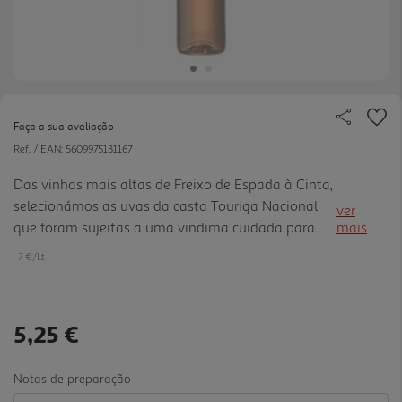
Faça a sua avaliação
Ref. / EAN:
5609975131167
Das vinhas mais altas de Freixo de Espada à Cinta,
selecionámos as uvas da casta Touriga Nacional
ver
que foram sujeitas a uma vindima cuidada para
mais
darem origem a este vinho fresco e frutado.
7 €/Lt
5,25 €
Notas de preparação