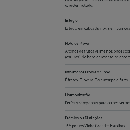
carácter frutado.
Estágio
Estágio em cubas de inox e em barricas
Nota de Prova
Aromas de frutos vermelhos, onde sobr
(caruma).Na boca apresenta-se encorp
Informações sobre o Vinho
É fresco. É jovem. É a puxar pela frut
Harmonização
Perfeita companhia para carnes vermelh
Prémios ou Distinções
16,5 pontos Vinho Grandes Escolhas.