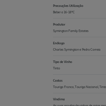
Precauções Utilização
Beber a 16-18ºC
Produtor
Symington Family Estates
Enólogo
Charles Symington e Pedro Correia
Tipo de Vinho
Tinto
Castas
Touriga Franca, Touriga Nacional, Tinta
Vindima
As uvas provêm de vinhas de cotas mais 