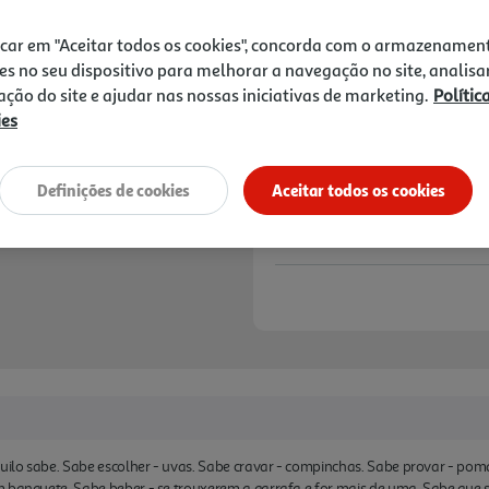
7,89 €
icar em "Aceitar todos os cookies", concorda com o armazenamen
Notas de preparação
es no seu dispositivo para melhorar a navegação no site, analisa
zação do site e ajudar nas nossas iniciativas de marketing.
Polític
ies
Definições de cookies
Aceitar todos os cookies
ilo sabe. Sabe escolher - uvas. Sabe cravar - compinchas. Sabe provar - pom
 banquete. Sabe beber - se trouxerem a garrafa e for mais de uma. Sabe que s