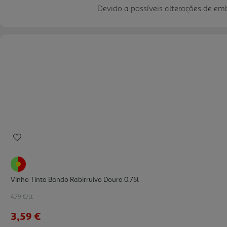
Devido a possíveis alterações de e
Vinho Tinto Bando Rabirruivo Douro 0.75l
4.79 €/Lt
3,59 €