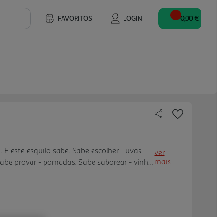
FAVORITOS
LOGIN
0,00 €
 este esquilo sabe. Sabe escolher - uvas.
ver
mais
Sabe provar - pomadas. Sabe saborear - vinho
à mesa - se for um banquete. Sabe beber - se
ais de uma. Sabe que só quem se faz à vida, é
que para ter uma grande vida, é preciso ser