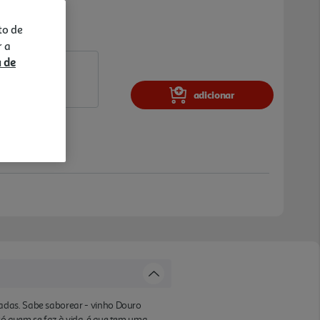
to de
r a
a de
adicionar
adas. Sabe saborear - vinho Douro
ó quem se faz à vida, é que tem uma