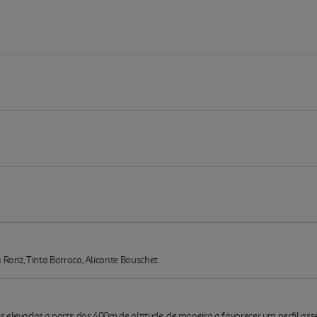
 Roriz, Tinta Barroca, Alicante Bouschet.
elevadas,a partir dos 400m de altitude, de maneira a favorecer um perfil asse