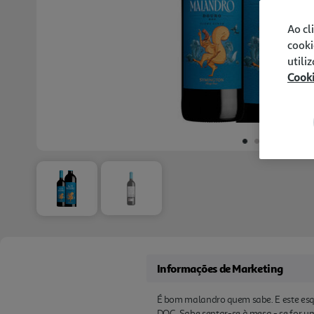
Ao cl
cooki
utili
Cook
Informações de Marketing
É bom malandro quem sabe. E este esqu
DOC. Sabe sentar-se à mesa - se for um