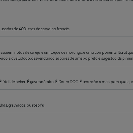
 usadas de 400 litros de carvalho francês.
essaem notas de cereja e um toque de morango, e uma componente floral que 
ado e aveludado, desvendando sabores de ameixa preta e sugestão de pimen
a. É fácil de beber. É gastronómico. É Douro DOC. É tentação a mais para qua
as, grelhadas, ou rosbife.