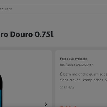
squisar
ro Douro 0.75l
Faça a sua avaliação
Ref. / EAN:
5608309017757
É bom malandro quem sabe. E
Sabe cravar - compinchas. 
Douro DOC. Sabe sentar-se 
10.52 €/Lt
trouxerem a garrafa e for m
que tem uma grande vida. E 
bom malandro.
Next