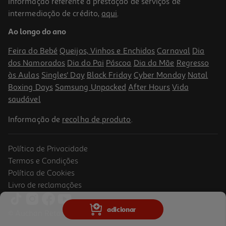
Informação referente à prestação de serviços de
4.0
(2)
intermediação de crédito,
aqui
.
Vinho Tinto Trava-Línguas Douro 0.75l
Ao longo do ano
7.72 €/Lt
5,79 €
Feira do Bebé
Queijos, Vinhos e Enchidos
Carnaval
Dia
dos Namorados
Dia do Pai
Páscoa
Dia da Mãe
Regresso
às Aulas
Singles' Day
Black Friday
Cyber Monday
Natal
Boxing Days
Samsung Unpacked
After Hours
Vida
saudável
Informação de
recolha de produto
.
Política de Privacidade
Termos e Condições
Política de Cookies
Livro de reclamações
Vinho Tinto Prazo Roriz Douro 0.75l
adicionar
© Auchan Retail Portugal
13.32 €/Lt