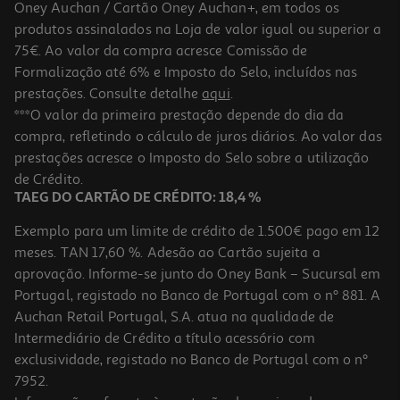
Oney Auchan / Cartão Oney Auchan+, em todos os
produtos assinalados na Loja de valor igual ou superior a
75€. Ao valor da compra acresce Comissão de
Formalização até 6% e Imposto do Selo, incluídos nas
prestações. Consulte detalhe
aqui
.
4.0
(2)
Vinho Tinto Conde De Monsul Douro 0.75l
***O valor da primeira prestação depende do dia da
compra, refletindo o cálculo de juros diários. Ao valor das
7.85 €/Lt
prestações acresce o Imposto do Selo sobre a utilização
5,89 €
de Crédito.
TAEG DO CARTÃO DE CRÉDITO: 18,4 %
Exemplo para um limite de crédito de 1.500€ pago em 12
meses. TAN 17,60 %. Adesão ao Cartão sujeita a
aprovação. Informe-se junto do Oney Bank – Sucursal em
Portugal, registado no Banco de Portugal com o nº 881. A
Auchan Retail Portugal, S.A. atua na qualidade de
Intermediário de Crédito a título acessório com
exclusividade, registado no Banco de Portugal com o nº
7952.