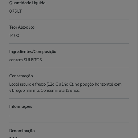
Quantidade Liquida
0.75 LT
Teor Alcoolico
14.00
Ingredientes/Composição
contem SULFITOS
Conservação
Local escuro e fresco (12o C a 14o C), na posição horizontal com
vibração mínima. Consumir até 15 anos.
Informações
.
Denominação