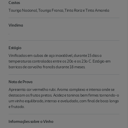
Castas
Touriga Nacional, Touriga Franca, Tinta Roriz e Tinta Amarela
Vindima
.
Estágio
Vinificadas em cubas de aço inoxidável, durante 15 dias a
temperaturas controladas entre os 20o e os 23o C. Estágio em
barricas de carvalho francês durante 18 meses.
Nota de Prova
Apresenta cor vermelho rubi. Aroma complexo e intenso onde se
destacam os frutos pretos. Acidez e taninos bem firmes tornando-o
um vinho equilibrado, intenso e aveludado, com final de boca longo
e frutado.
Informações sobre o Vinho