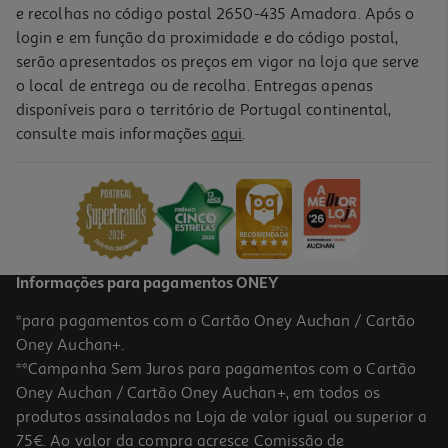
e recolhas no código postal 2650-435 Amadora. Após o
login e em função da proximidade e do código postal,
serão apresentados os preços em vigor na loja que serve
o local de entrega ou de recolha. Entregas apenas
disponíveis para o território de Portugal continental,
consulte mais informações
aqui
.
Vinho Tinto Vallegre Reserva Douro 0.75l
18.79 €/Lt
14,09 €
Informações para pagamentos ONEY
*para pagamentos com o Cartão Oney Auchan / Cartão
Oney Auchan+.
**Campanha Sem Juros para pagamentos com o Cartão
Oney Auchan / Cartão Oney Auchan+, em todos os
produtos assinalados na Loja de valor igual ou superior a
75€. Ao valor da compra acresce Comissão de