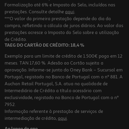
Formalização até 6% e Imposto do Selo, incluídos nas
prestações. Consulte detalhe
aqui
.
5.0
(1)
Vinho Tinto Omnia Douro 0.75 L
***O valor da primeira prestação depende do dia da
compra, refletindo o cálculo de juros diários. Ao valor das
11.93 €/Lt
prestações acresce o Imposto do Selo sobre a utilização
8,95 €
de Crédito.
TAEG DO CARTÃO DE CRÉDITO: 18,4 %
Exemplo para um limite de crédito de 1.500€ pago em 12
meses. TAN 17,60 %. Adesão ao Cartão sujeita a
aprovação. Informe-se junto do Oney Bank – Sucursal em
Portugal, registado no Banco de Portugal com o nº 881. A
Auchan Retail Portugal, S.A. atua na qualidade de
Intermediário de Crédito a título acessório com
exclusividade, registado no Banco de Portugal com o nº
7952.
Informação referente à prestação de serviços de
intermediação de crédito,
aqui
.
Vinho Tinto Duorum Reserva Douro 0.75l
Ao longo do ano