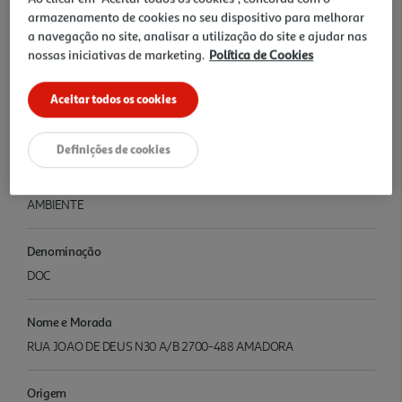
armazenamento de cookies no seu dispositivo para melhorar
a navegação no site, analisar a utilização do site e ajudar nas
Teor Alcoolico
nossas iniciativas de marketing.
Política de Cookies
13.50
Aceitar todos os cookies
Ingredientes/Composição
CONTEM SULFITOS
Definições de cookies
Conservação
AMBIENTE
Denominação
DOC
Nome e Morada
RUA JOAO DE DEUS N30 A/B 2700-488 AMADORA
Origem