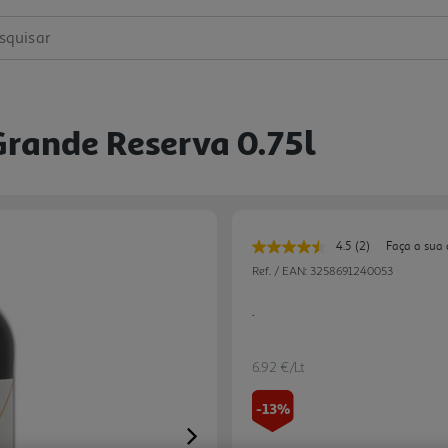
squisar
rande Reserva 0.75l
4.5
(2)
Faça a sua 
Leu
2
Ref. / EAN:
3258691240053
avaliações.
Link
.
para
a
mesma
página.
6.92 €/Lt
-13%
Next