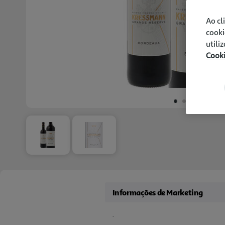
Ao cl
cooki
utili
Cook
Informações de Marketing
.