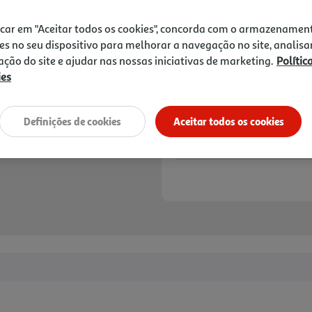
Price reduced from
to
5,99 €
5,19 €
icar em "Aceitar todos os cookies", concorda com o armazenamen
Promoção:
de 4/8/2026 a 19/8/2026
es no seu dispositivo para melhorar a navegação no site, analisa
zação do site e ajudar nas nossas iniciativas de marketing.
Polític
Notas de preparação
ies
Definições de cookies
Aceitar todos os cookies