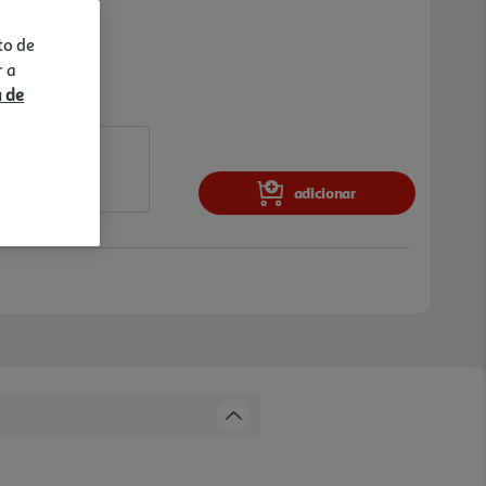
to de
r a
a de
adicionar