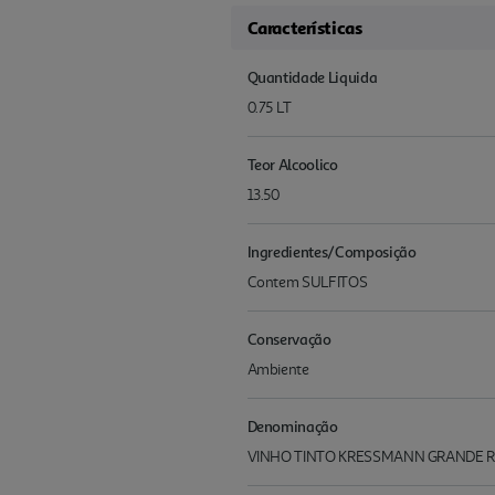
Características
Quantidade Liquida
0.75 LT
Teor Alcoolico
13.50
Ingredientes/Composição
Contem SULFITOS
Conservação
Ambiente
Denominação
VINHO TINTO KRESSMANN GRANDE R