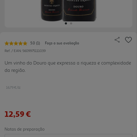
5.0
(1)
Faça a sua avaliação
Leu
uma
Ref. / EAN:
5609975111039
avaliação.
Link
Um vinho do Douro que expressa a riqueza e complexidade
para
da região.
a
mesma
página.
16.79 €/Lt
12,59 €
Notas de preparação