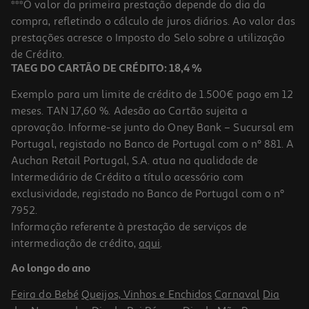
***O valor da primeira prestação depende do dia da
compra, refletindo o cálculo de juros diários. Ao valor das
56.65 €/Lt
prestações acresce o Imposto do Selo sobre a utilização
42,49 €
de Crédito.
TAEG DO CARTÃO DE CRÉDITO: 18,4 %
Exemplo para um limite de crédito de 1.500€ pago em 12
meses. TAN 17,60 %. Adesão ao Cartão sujeita a
aprovação. Informe-se junto do Oney Bank – Sucursal em
Portugal, registado no Banco de Portugal com o nº 881. A
Auchan Retail Portugal, S.A. atua na qualidade de
Intermediário de Crédito a título acessório com
exclusividade, registado no Banco de Portugal com o nº
7952.
Informação referente à prestação de serviços de
intermediação de crédito,
aqui
.
Vinho Tinto Quinta Dos Avidagos Douro 0.75l
Ao longo do ano
6.52 €/Lt
4,89 €
Feira do Bebé
Queijos, Vinhos e Enchidos
Carnaval
Dia