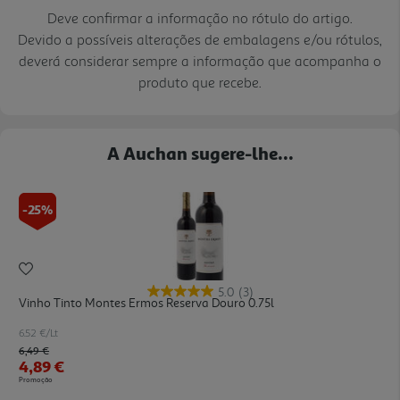
Deve confirmar a informação no rótulo do artigo.
Devido a possíveis alterações de embalagens e/ou rótulos,
deverá considerar sempre a informação que acompanha o
produto que recebe.
A Auchan sugere-lhe...
-25%
5.0
(3)
Vinho Tinto Montes Ermos Reserva Douro 0.75l
6.52 €/Lt
Price reduced from
to
6,49 €
4,89 €
Promoção