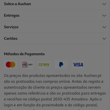
Sobre a Auchan
Entregas
Serviços
5.0
(1)
Cartões
Vinho Tinto Piano Reserva Douro 0.75l
11.99 €/Lt
Métodos de Pagamento
8,99 €
Os preços dos produtos apresentados no site Auchan.pt
são os praticados nas compras online. Antes do registo e
autenticação do cliente os preços apresentados servem
apenas como referência e são os praticados para entregas
e recolhas no código postal 2650-435 Amadora. Após o
login e em função da proximidade e do código postal,
-35%