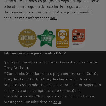
serão apresentados os preços em vigor na loja que serve
o local de entrega ou de recolha. Entregas apenas
disponíveis para o território de Portugal continental,
5.0
(3)
consulte mais informações
aqui
.
Vinho Tinto Pacheca Superior Douro 0.75l
13.05 €/Lt
Price reduced from
to
14,99 €
9,79 €
Promoção
Informações para pagamentos ONEY
*para pagamentos com o Cartão Oney Auchan / Cartão
Oney Auchan+.
**Campanha Sem Juros para pagamentos com o Cartão
Oney Auchan / Cartão Oney Auchan+, em todos os
produtos assinalados na Loja de valor igual ou superior a
75€. Ao valor da compra acresce Comissão de
Formalização até 6% e Imposto do Selo, incluídos nas
prestações. Consulte detalhe
aqui
.
Vinho Tinto Duas Quintas Reserva Douro 0.75l