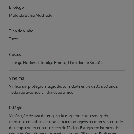
Enólogo
Mafalda Bahia Machado
Tipo de Vinho
Tinto
Castas
Touriga Nacional, Touriga Franca, Tinta Roriz e Sousão
Vindima
Vinhas em proteção integrada, com idade entre os 30 e 50 anos.
Todas as uvas são vindimadas à mão.
Estágio
Vinificação de uva desengaçada e ligeiramente esmagada,
fermenta em cubas de inox com remontagens regulares e controlo
de temperatura durante cerca de 12 dias. Estágio em barricas de
carvalho francês novas e usadas, durante 18 meses. Estágio em