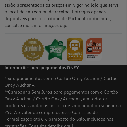
serão apresentados os preços em vigor na loja que serve
o local de entrega ou de recolha. Entregas apenas
disponíveis para o território de Portugal continental,
4.4
(9)
consulte mais informações
aqui
.
Vinho Tinto Esteva Douro O.75l
7.99 €/Lt
5,99 €
Informações para pagamentos ONEY
*para pagamentos com o Cartão Oney Auchan / Cartão
Oney Auchan+.
**Campanha Sem Juros para pagamentos com o Cartão
Oney Auchan / Cartão Oney Auchan+, em todos os
produtos assinalados na Loja de valor igual ou superior a
75€. Ao valor da compra acresce Comissão de
Formalização até 6% e Imposto do Selo, incluídos nas
prestações. Consulte detalhe
aqui
.