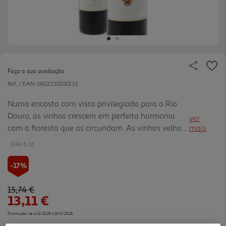
Faça a sua avaliação
Ref. / EAN:
5602235100132
Numa encosta com vista privilegiada para o Rio
Douro, as vinhas crescem em perfeita harmonia
ver
com a floresta que as circundam. As vinhas velhas
mais
oferecem condições únicas para a produção de
17.48 €/Lt
grandes vinhos do Douro. Os declives acentuados e
a localização no Baixo Corgo tornam este local
-17%
único. Um terroir onde se produzem há mais de 50
anos alguns dos vinhos mais icónicos da região,
Price reduced from
to
15,74 €
13,11 €
cheios de elegância e frescura.
Promoção:
de 4/8/2026 a 19/8/2026