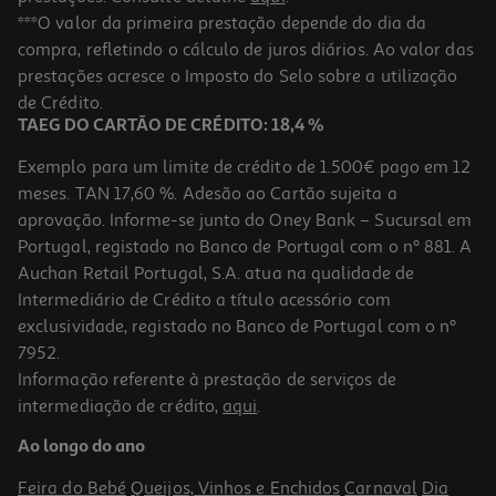
5.0
(1)
Vinho Tinto Post Scriptum Douro 0.75l
***O valor da primeira prestação depende do dia da
compra, refletindo o cálculo de juros diários. Ao valor das
23.99 €/Lt
prestações acresce o Imposto do Selo sobre a utilização
17,99 €
de Crédito.
TAEG DO CARTÃO DE CRÉDITO: 18,4 %
Exemplo para um limite de crédito de 1.500€ pago em 12
meses. TAN 17,60 %. Adesão ao Cartão sujeita a
aprovação. Informe-se junto do Oney Bank – Sucursal em
Portugal, registado no Banco de Portugal com o nº 881. A
Auchan Retail Portugal, S.A. atua na qualidade de
Intermediário de Crédito a título acessório com
exclusividade, registado no Banco de Portugal com o nº
7952.
Informação referente à prestação de serviços de
intermediação de crédito,
aqui
.
Vinho Tinto Quinta De La Rosa Grande Reserva Douro 0.75l
Ao longo do ano
55.99 €/Lt
Feira do Bebé
Queijos, Vinhos e Enchidos
Carnaval
Dia
41,99 €