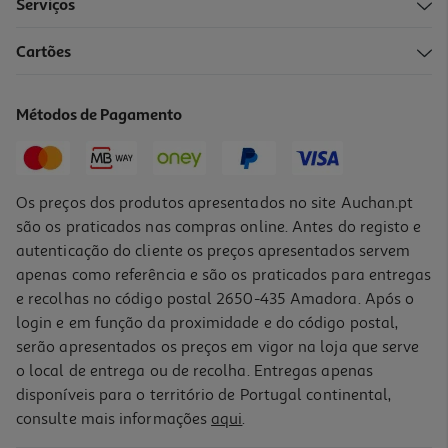
Serviços
Cartões
Vinho Tinto Quinta Dos Roques Reserva Dão 0.75l
41.32 €/Lt
Métodos de Pagamento
Price reduced from
to
36,10 €
30,99 €
Promoção
Os preços dos produtos apresentados no site Auchan.pt
são os praticados nas compras online. Antes do registo e
autenticação do cliente os preços apresentados servem
apenas como referência e são os praticados para entregas
e recolhas no código postal 2650-435 Amadora. Após o
login e em função da proximidade e do código postal,
serão apresentados os preços em vigor na loja que serve
o local de entrega ou de recolha. Entregas apenas
disponíveis para o território de Portugal continental,
4.0
(2)
consulte mais informações
aqui
.
Vinho Tinto Quinta Do Cerrado Reserva Dão 0.75l