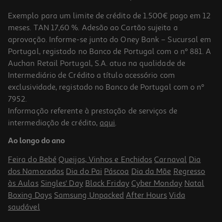
Exemplo para um limite de crédito de 1.500€ pago em 12
meses. TAN 17,60 %. Adesão ao Cartão sujeita a
aprovação. Informe-se junto do Oney Bank – Sucursal em
Portugal, registado no Banco de Portugal com o nº 881. A
Auchan Retail Portugal, S.A. atua na qualidade de
Intermediário de Crédito a título acessório com
exclusividade, registado no Banco de Portugal com o nº
7952.
Informação referente à prestação de serviços de
3.5
(2)
intermediação de crédito,
aqui
.
Vinho Tinto Quinta Carvalhais Dão 0.75l
Ao longo do ano
13.32 €/Lt
Feira do Bebé
Queijos, Vinhos e Enchidos
Carnaval
Dia
9,99 €
dos Namorados
Dia do Pai
Páscoa
Dia da Mãe
Regresso
às Aulas
Singles' Day
Black Friday
Cyber Monday
Natal
Boxing Days
Samsung Unpacked
After Hours
Vida
saudável