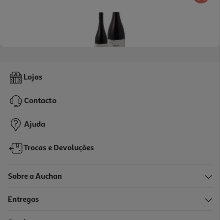
5.0
(1)
Vinho Tinto Bando Bico Torto Dão Doc Reserva 0.75l
Lojas
5.32 €/Lt
Contacto
3,99 €
Ajuda
Trocas e Devoluções
Sobre a Auchan
Entregas
-14%