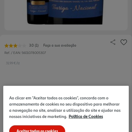
3.0
(1)
Faça a sua avaliação
Leu
uma
Ref. / EAN:
5601078005307
avaliação.
Link
31.99 €/Lt
para
a
mesma
página.
23,99 €
Ao clicar em "Aceitar todos os cookies", concorda com o
Notas de preparação
armazenamento de cookies no seu dispositivo para melhorar
a navegação no site, analisar a utilização do site e ajudar nas
nossas iniciativas de marketing.
Política de Cookies
Aceitar todos os cookies