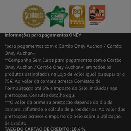
13.32 €/Lt
9,99 €
Informações para pagamentos ONEY
*para pagamentos com o Cartão Oney Auchan / Cartão
Oney Auchan+.
**Campanha Sem Juros para pagamentos com o Cartão
Oney Auchan / Cartão Oney Auchan+, em todos os
produtos assinalados na Loja de valor igual ou superior a
75€. Ao valor da compra acresce Comissão de
Formalização até 6% e Imposto do Selo, incluídos nas
prestações. Consulte detalhe
aqui
.
Vinho Tinto Morgado De Silgueiros Touriga Nacional 0.75l
***O valor da primeira prestação depende do dia da
compra, refletindo o cálculo de juros diários. Ao valor das
7.85 €/Lt
prestações acresce o Imposto do Selo sobre a utilização
5,89 €
de Crédito.
TAEG DO CARTÃO DE CRÉDITO: 18,4 %