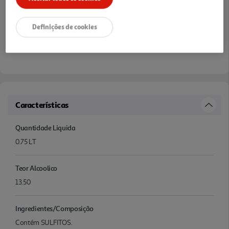
Definições de cookies
Características
Quantidade Liquida
0.75 LT
Teor Alcoolico
13.50
Ingredientes/Composição
Contém SULFITOS.