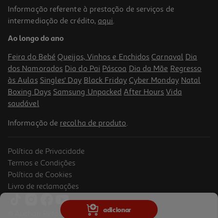
Informação referente à prestação de serviços de
5.0
(2)
intermediação de crédito,
aqui
.
Whisky Johnnie Walker Double Black 0.70l
Ao longo do ano
66.7 €/Lt
Feira do Bebé
Queijos, Vinhos e Enchidos
Carnaval
Dia
46,69 €
dos Namorados
Dia do Pai
Páscoa
Dia da Mãe
Regresso
às Aulas
Singles' Day
Black Friday
Cyber Monday
Natal
Boxing Days
Samsung Unpacked
After Hours
Vida
saudável
Informação de
recolha de produto
.
Política de Privacidade
Termos e Condições
Política de Cookies
Livro de reclamações
3.5
(4)
Whisky Clifton 8 Anos 40º 0.70l
adicionar
© Auchan Retail Portugal