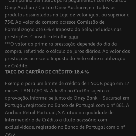
**Campanha Sem Juros para pagamentos com o Cartão
Oney Auchan / Cartão Oney Auchan+, em todos os
produtos assinalados na Loja de valor igual ou superior a
75€. Ao valor da compra acresce Comissão de
Formalização até 6% e Imposto do Selo, incluídos nas
prestações. Consulte detalhe
aqui
.
Whisky Johnnie Walker Velho Black Label 0.70l
***O valor da primeira prestação depende do dia da
compra, refletindo o cálculo de juros diários. Ao valor das
54.99 €/Lt
prestações acresce o Imposto do Selo sobre a utilização
38,49 €
de Crédito.
TAEG DO CARTÃO DE CRÉDITO: 18,4 %
Exemplo para um limite de crédito de 1.500€ pago em 12
meses. TAN 17,60 %. Adesão ao Cartão sujeita a
aprovação. Informe-se junto do Oney Bank – Sucursal em
Portugal, registado no Banco de Portugal com o nº 881. A
Auchan Retail Portugal, S.A. atua na qualidade de
Intermediário de Crédito a título acessório com
exclusividade, registado no Banco de Portugal com o nº
7952.