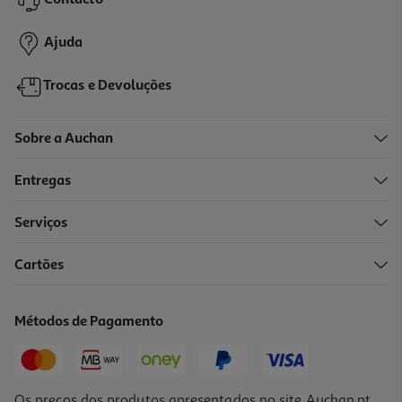
Contacto
60,99 €
Ajuda
Trocas e Devoluções
Sobre a Auchan
Entregas
Serviços
Cartões
Whisky Glenrothes Velho 12 Anos 0.70l
80.7 €/Lt
Métodos de Pagamento
56,49 €
Os preços dos produtos apresentados no site Auchan.pt