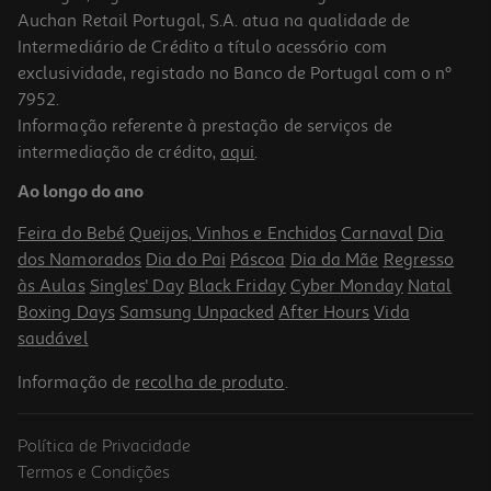
Auchan Retail Portugal, S.A. atua na qualidade de
Intermediário de Crédito a título acessório com
exclusividade, registado no Banco de Portugal com o nº
7952.
Informação referente à prestação de serviços de
3.5
(4)
intermediação de crédito,
aqui
.
Whisky Clifton 8 Anos 40º 0.70l
Ao longo do ano
17.13 €/Lt
Feira do Bebé
Queijos, Vinhos e Enchidos
Carnaval
Dia
11,99 €
dos Namorados
Dia do Pai
Páscoa
Dia da Mãe
Regresso
às Aulas
Singles' Day
Black Friday
Cyber Monday
Natal
Boxing Days
Samsung Unpacked
After Hours
Vida
saudável
Informação de
recolha de produto
.
Política de Privacidade
Termos e Condições