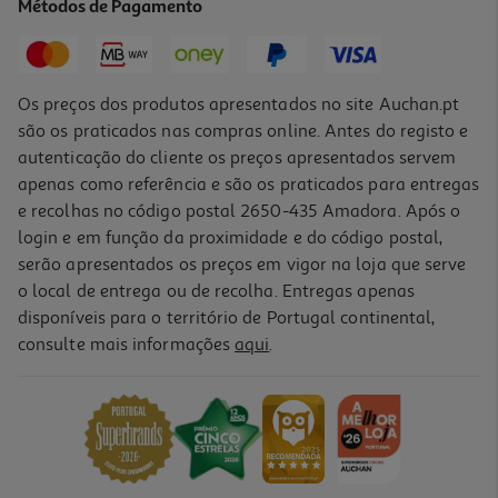
Métodos de Pagamento
Price reduced from
to
21,99 €
15,56 €
Promoção
Os preços dos produtos apresentados no site Auchan.pt
são os praticados nas compras online. Antes do registo e
autenticação do cliente os preços apresentados servem
apenas como referência e são os praticados para entregas
e recolhas no código postal 2650-435 Amadora. Após o
login e em função da proximidade e do código postal,
-31%
serão apresentados os preços em vigor na loja que serve
o local de entrega ou de recolha. Entregas apenas
disponíveis para o território de Portugal continental,
4.5
(2)
consulte mais informações
aqui
.
Whisky Grant's Triple Wood 12 Anos 0.70 L
30.84 €/Lt
Price reduced from
to
31,49 €
21,59 €
Promoção