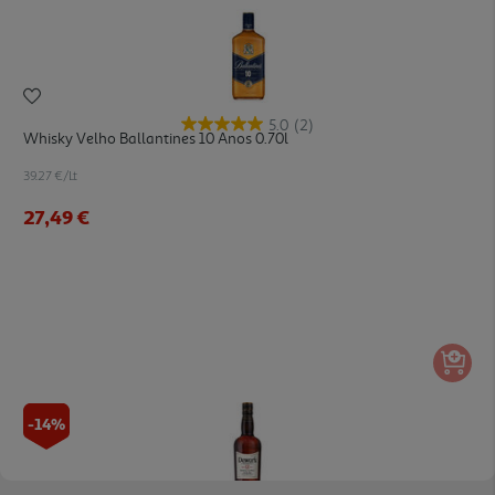
5.0
(2)
Whisky Velho Ballantines 10 Anos 0.70l
39.27 €/Lt
27,49 €
-14%