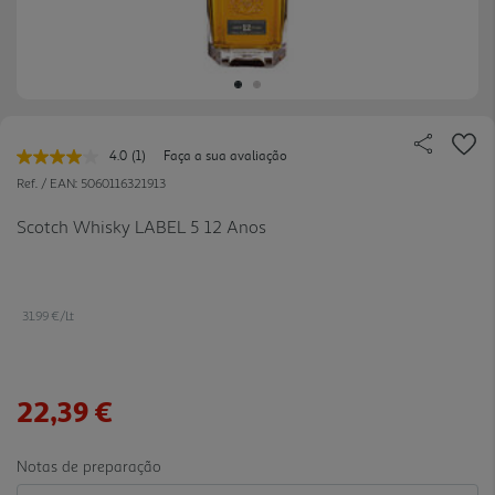
4.0
(1)
Faça a sua avaliação
Leu
uma
Ref. / EAN:
5060116321913
avaliação.
Link
Scotch Whisky LABEL 5 12 Anos
para
a
mesma
página.
31.99 €/Lt
22,39 €
Notas de preparação