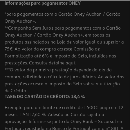
Informações para pagamentos ONEY
*para pagamentos com o Cartão Oney Auchan / Cartão
Oney Auchan+.
**Campanha Sem Juros para pagamentos com o Cartão
Oney Auchan / Cartão Oney Auchan+, em todos os
produtos assinalados na Loja de valor igual ou superior a
75€. Ao valor da compra acresce Comissão de
Formalização até 6% e Imposto do Selo, incluídos nas
prestações. Consulte detalhe
aqui
.
Whisky Glenrothes Velho 12 Anos 0.70l
***O valor da primeira prestação depende do dia da
compra, refletindo o cálculo de juros diários. Ao valor das
80.7 €/Lt
prestações acresce o Imposto do Selo sobre a utilização
56,49 €
de Crédito.
TAEG DO CARTÃO DE CRÉDITO: 18,4 %
Exemplo para um limite de crédito de 1.500€ pago em 12
meses. TAN 17,60 %. Adesão ao Cartão sujeita a
aprovação. Informe-se junto do Oney Bank – Sucursal em
Portugal, registado no Banco de Portugal com o nº 881. A