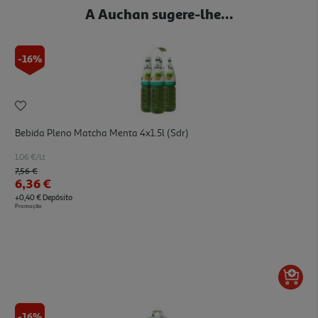
A Auchan sugere-lhe...
-16%
Bebida Pleno Matcha Menta 4x1.5l (sdr)
1.06 €/Lt
Price reduced from
to
7,56 €
6,36 €
+0,40 € Depósito
Promoção
-16%