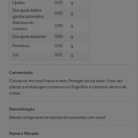
Lípidos
0.00
g
Dos quais ácidos
0.00
g
gordos saturados
Hidratos de
0.90
g
carbono
Dos quais açúcares
0.80
g
Proteínas
0.00
g
Sal
0.05
g
Conservação
Conservar em local fresco e seco. Proteger da luz solar. Uma vez
aberta a embalagem conservar no frigorífico e consumir dentro de
4 dias.
Denominação
Bebida refrigerante de extrato de camomila com romã
Nome e Morada