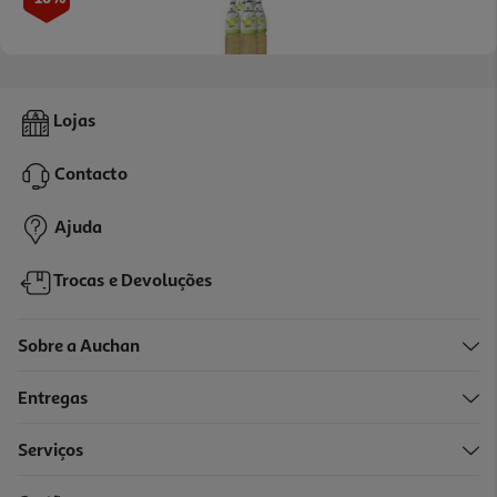
Bebida Pleno Chá Verde 4x1.5l (sdr)
Lojas
1.06 €/Lt
Price reduced from
to
7,56 €
Contacto
6,36 €
+0,40 € Depósito
Ajuda
Promoção
Trocas e Devoluções
Sobre a Auchan
Entregas
-16%
Serviços