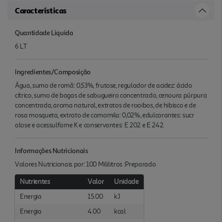
Características
Quantidade Liquida
6 LT
Ingredientes/Composição
Água, sumo de romã: 0,53%, frutose, regulador de acidez: ácido
cítrico, sumo de bagas de sabugueiro concentrado, cenoura púrpura
concentrada, aroma natural, extratos de rooibos, de hibisco e de
rosa mosqueta, extrato de camomila: 0,02%, edulcorantes: sucr
alose e acessulfame K e conservantes: E 202 e E 242.
Informações Nutricionais
Valores Nutricionais por: 100 Mililitros :Preparado
Nutrientes
Valor
Unidade
Energia
15.00
kJ
Energia
4.00
kcal