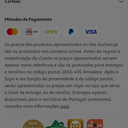
Cartões
Bebida Pleno Chá Verde & Limão Light 1.5l (sdr)
1.06 €/Lt
Métodos de Pagamento
Price reduced from
to
1,89 €
1,59 €
+0,10 € Depósito
Promoção
Os preços dos produtos apresentados no site Auchan.pt
são os praticados nas compras online. Antes do registo e
autenticação do cliente os preços apresentados servem
apenas como referência e são os praticados para entregas
e recolhas no código postal 2650-435 Amadora. Após o
login e em função da proximidade e do código postal,
-16%
serão apresentados os preços em vigor na loja que serve
o local de entrega ou de recolha. Entregas apenas
disponíveis para o território de Portugal continental,
consulte mais informações
aqui
.
Bebida Pleno Romã Camomila 1.5l (sdr)
1.06 €/Lt
Price reduced from
to
1,89 €