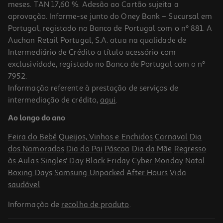
meses. TAN 17,60 %. Adesão ao Cartão sujeita a
aprovação. Informe-se junto do Oney Bank – Sucursal em
Portugal, registado no Banco de Portugal com o nº 881. A
Auchan Retail Portugal, S.A. atua na qualidade de
Intermediário de Crédito a título acessório com
-16%
exclusividade, registado no Banco de Portugal com o nº
7952.
Informação referente à prestação de serviços de
intermediação de crédito,
aqui
.
Bebida Pleno Açai Rooibosmirtilo 4x1.5l(sdr)
Ao longo do ano
1.06 €/Lt
Price reduced from
to
7,56 €
Feira do Bebé
Queijos, Vinhos e Enchidos
Carnaval
Dia
6,36 €
dos Namorados
Dia do Pai
Páscoa
Dia da Mãe
Regresso
+0,40 € Depósito
Promoção
às Aulas
Singles' Day
Black Friday
Cyber Monday
Natal
Boxing Days
Samsung Unpacked
After Hours
Vida
saudável
Informação de
recolha de produto
.