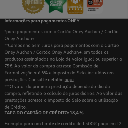
1,59 €
+0,10 € Depósito
Promoção
Informações para pagamentos ONEY
*para pagamentos com o Cartão Oney Auchan / Cartão
Oney Auchan+.
**Campanha Sem Juros para pagamentos com o Cartão
Oney Auchan / Cartão Oney Auchan+, em todos os
-16%
produtos assinalados na Loja de valor igual ou superior a
75€. Ao valor da compra acresce Comissão de
Formalização até 6% e Imposto do Selo, incluídos nas
prestações. Consulte detalhe
aqui
.
Bebida Pleno Chá Cidreira Camomila Tília Limão 4x1.5l (sdr)
***O valor da primeira prestação depende do dia da
compra, refletindo o cálculo de juros diários. Ao valor das
1.06 €/Lt
Price reduced from
to
prestações acresce o Imposto do Selo sobre a utilização
7,56 €
6,36 €
de Crédito.
+0,40 € Depósito
TAEG DO CARTÃO DE CRÉDITO: 18,4 %
Promoção
Exemplo para um limite de crédito de 1.500€ pago em 12