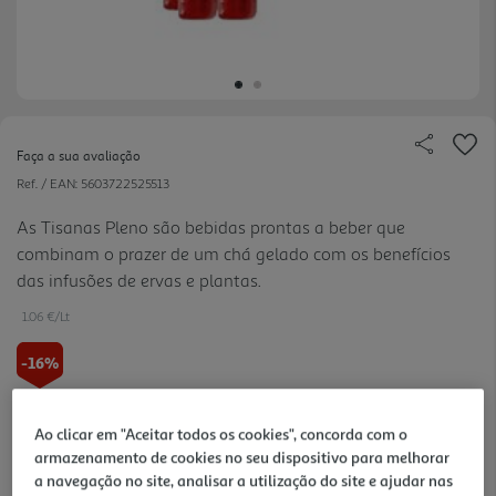
Faça a sua avaliação
Ref. / EAN:
5603722525513
As Tisanas Pleno são bebidas prontas a beber que
combinam o prazer de um chá gelado com os benefícios
das infusões de ervas e plantas.
1.06 €/Lt
-16%
Price reduced from
to
7,56 €
6,36 €
Ao clicar em "Aceitar todos os cookies", concorda com o
armazenamento de cookies no seu dispositivo para melhorar
+0,40 € Depósito
a navegação no site, analisar a utilização do site e ajudar nas
Promoção:
de 19/7/2026 a 19/8/2026