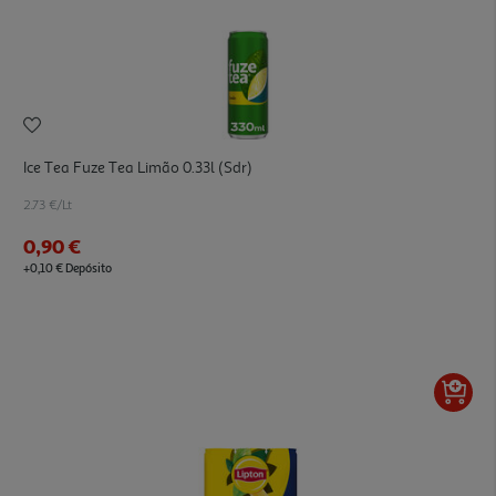
Ice Tea Fuze Tea Limão 0.33l (sdr)
2.73 €/Lt
0,90 €
+0,10 € Depósito