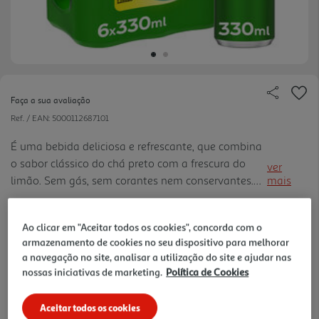
Faça a sua avaliação
Ref. / EAN:
5000112687101
É uma bebida deliciosa e refrescante, que combina
o sabor clássico do chá preto com a frescura do
ver
limão. Sem gás, sem corantes nem conservantes.
mais
Baixo em calorias. Bebida elaborada com extratos.
2.73 €/Lt
Ao clicar em "Aceitar todos os cookies", concorda com o
armazenamento de cookies no seu dispositivo para melhorar
a navegação no site, analisar a utilização do site e ajudar nas
5,40 €
nossas iniciativas de marketing.
Política de Cookies
+0,60 € Depósito
Aceitar todos os cookies
Notas de preparação