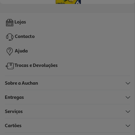
Ice Tea Lipton Limão 6x0.25l (sdr)
Lojas
2.72 €/Lt
Contacto
4,08 €
+0,60 € Depósito
Ajuda
Trocas e Devoluções
Sobre a Auchan
Entregas
Serviços
Cartões
Ice Tea Lipton Limão 0.25 Lt (sdr)