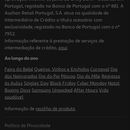
Portugal, registado no Banco de Portugal com o nº 881. A
Auchan Retail Portugal, S.A. atua na qualidade de
Intermediário de Crédito a título acessório com
exclusividade, registado no Banco de Portugal com o nº
7952.
Informação referente à prestação de serviços de
intermediação de crédito,
aqui
.
Ao longo do ano
Feira do Bebé
Queijos, Vinhos e Enchidos
Carnaval
Dia
dos Namorados
Dia do Pai
Páscoa
Dia da Mãe
Regresso
às Aulas
Singles' Day
Black Friday
Cyber Monday
Natal
Boxing Days
Samsung Unpacked
After Hours
Vida
saudável
Informação de
recolha de produto
.
Política de Privacidade