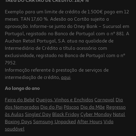
TAEG DO CARTÃO DE CRÉDITO: 18,4 %
Exemplo para um limite de crédito de 1.500€ pago em 12
meses. TAN 17,60 %. Adesão ao Cartão sujeita a
aprovação. Informe-se junto do Oney Bank – Sucursal em
Portugal, registado no Banco de Portugal com o nº 881. A
Auchan Retail Portugal, S.A. atua na qualidade de
Intermediário de Crédito a título acessório com
exclusividade, registado no Banco de Portugal com o nº
7952.
Informação referente à prestação de serviços de
intermediação de crédito,
aqui
.
Ao longo do ano
Feira do Bebé
Queijos, Vinhos e Enchidos
Carnaval
Dia
dos Namorados
Dia do Pai
Páscoa
Dia da Mãe
Regresso
às Aulas
Singles' Day
Black Friday
Cyber Monday
Natal
Boxing Days
Samsung Unpacked
After Hours
Vida
saudável