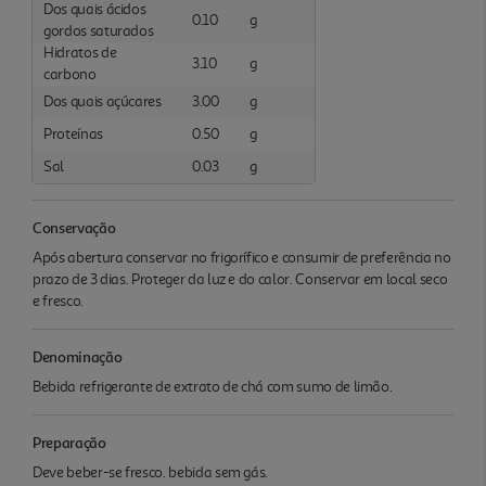
Dos quais ácidos
0.10
g
gordos saturados
Hidratos de
3.10
g
carbono
Dos quais açúcares
3.00
g
Proteínas
0.50
g
Sal
0.03
g
Conservação
Após abertura conservar no frigorífico e consumir de preferência no
prazo de 3 dias. Proteger da luz e do calor. Conservar em local seco
e fresco.
Denominação
Bebida refrigerante de extrato de chá com sumo de limão.
Preparação
Deve beber-se fresco. bebida sem gás.