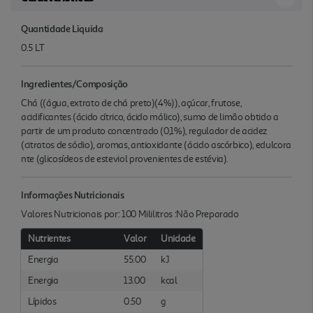
Quantidade Liquida
0.5 LT
Ingredientes/Composição
Chá ((água, extrato de chá preto)(4%)), açúcar, frutose,
acidificantes (ácido cítrico, ácido málico), sumo de limão obtido a
partir de um produto concentrado (0,1%), regulador de acidez
(citratos de sódio), aromas, antioxidante (ácido ascórbico), edulcora
nte (glicosídeos de esteviol provenientes de estévia).
Informações Nutricionais
Valores Nutricionais por: 100 Mililitros :Não Preparado
Nutrientes
Valor
Unidade
Energia
55.00
kJ
Energia
13.00
kcal
Lípidos
0.50
g