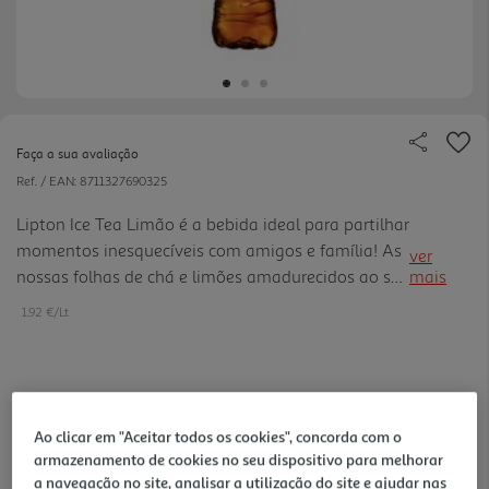
Faça a sua avaliação
Ref. / EAN:
8711327690325
Lipton Ice Tea Limão é a bebida ideal para partilhar
momentos inesquecíveis com amigos e família! As
ver
nossas folhas de chá e limões amadurecidos ao sol
mais
criam o delicioso e refrescante sabor Lipton, baixo
1.92 €/Lt
em calorias.
0,96 €
+0,10 € Depósito
Ao clicar em "Aceitar todos os cookies", concorda com o
armazenamento de cookies no seu dispositivo para melhorar
Notas de preparação
a navegação no site, analisar a utilização do site e ajudar nas