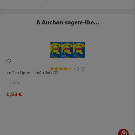
A Auchan sugere-lhe...
4.3
(3)
Ice Tea Lipton Limão 3x0.20l
2.55 €/Lt
1,53 €