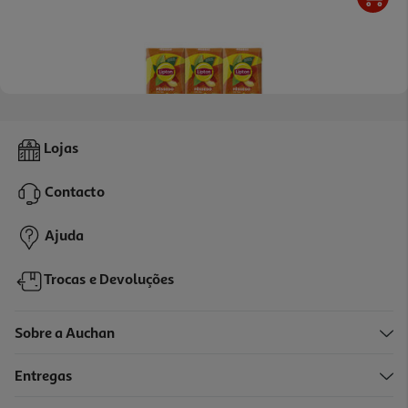
4.7
(3)
Ice Tea Lipton Pêssego 3x0.20l
Lojas
2.55 €/Lt
Contacto
1,53 €
Ajuda
Trocas e Devoluções
Sobre a Auchan
Entregas