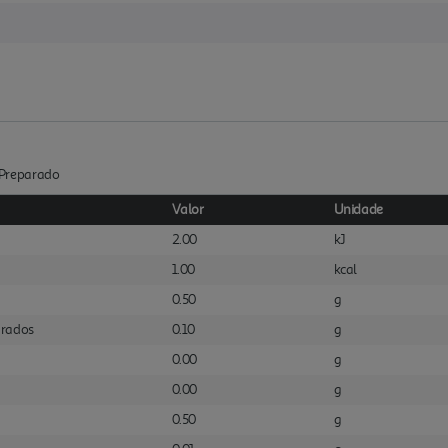
 :Preparado
Valor
Unidade
2.00
kJ
1.00
kcal
0.50
g
urados
0.10
g
0.00
g
0.00
g
0.50
g