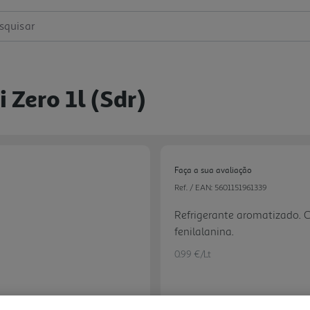
squisar
 Zero 1l (sdr)
Faça a sua avaliação
Ref. / EAN:
5601151961339
Refrigerante aromatizado. 
fenilalanina.
0.99 €/Lt
Next