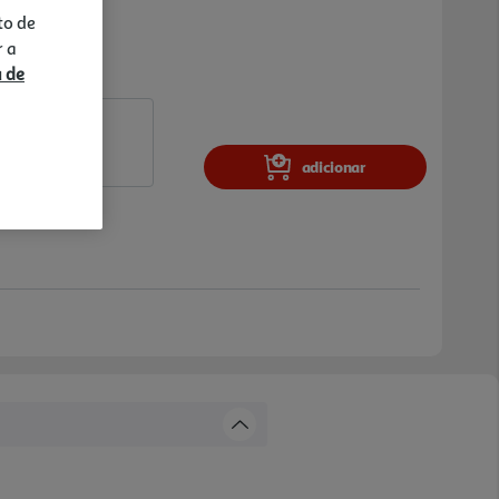
to de
r a
a de
adicionar