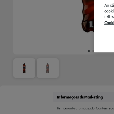
Ao cl
cooki
utili
Cook
Informações de Marketing
Refrigerante aromatizado. Contém edu