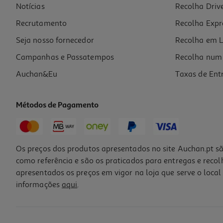
Notícias
Recolha Driv
0.6 €/Lt
Recrutamento
Recolha Expr
1,19 €
+0,10 € Depósito
Seja nosso fornecedor
Recolha em L
Campanhas e Passatempos
Recolha num 
Auchan&Eu
Taxas de Ent
Métodos de Pagamento
Os preços dos produtos apresentados no site Auchan.pt sã
como referência e são os praticados para entregas e reco
apresentados os preços em vigor na loja que serve o local 
informações
aqui
.
Refrigerante C/ Gás Pepsi Zero Zero Cafeina 1l (sdr)