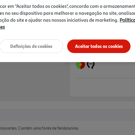
0,99 €
icar em "Aceitar todos os cookies", concorda com o armazenamen
+0,10 € Depósito
es no seu dispositivo para melhorar a navegação no site, analisa
zação do site e ajudar nas nossas iniciativas de marketing.
Polític
Notas de preparação
ies
Definições de cookies
Aceitar todos os cookies
lcorantes. Contém uma fonte de fenilalanina.