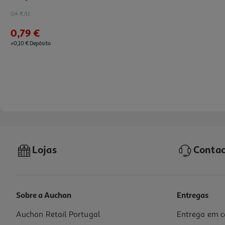
0.4 €/Lt
0,79 €
+0,10 € Depósito
Lojas
Contac
Sobre a Auchan
Entregas
Auchan Retail Portugal
Entrega em c
Refrigerante C/gás Auchan Cola 2l