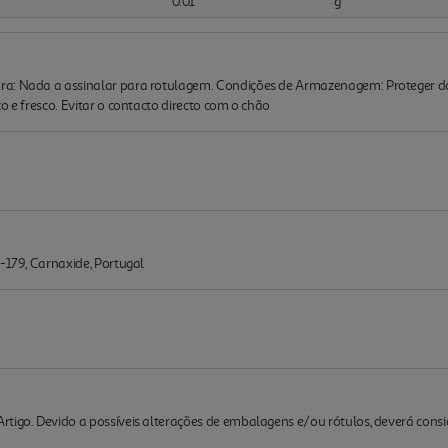
0.01
g
a: Nada a assinalar para rotulagem. Condições de Armazenagem: Proteger da l
o e fresco. Evitar o contacto directo com o chão
0-179, Carnaxide, Portugal
rtigo. Devido a possíveis alterações de embalagens e/ou rótulos, deverá cons