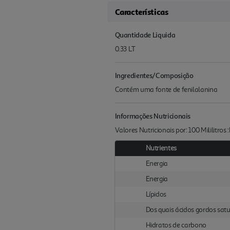
Características
Quantidade Liquida
0.33 LT
Ingredientes/Composição
Contém uma fonte de fenilalanina
Informações Nutricionais
Valores Nutricionais por: 100 Mililitros
Nutrientes
Energia
Energia
Lípidos
Dos quais ácidos gordos sat
Hidratos de carbono