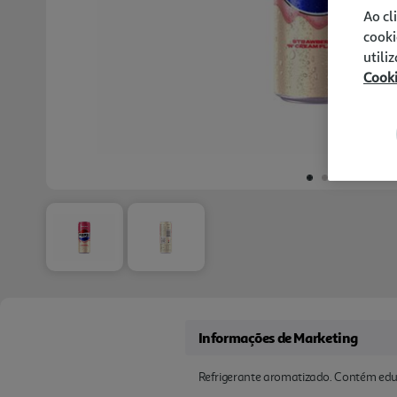
Ao cl
cooki
utili
Cook
Informações de Marketing
Refrigerante aromatizado. Contém edu