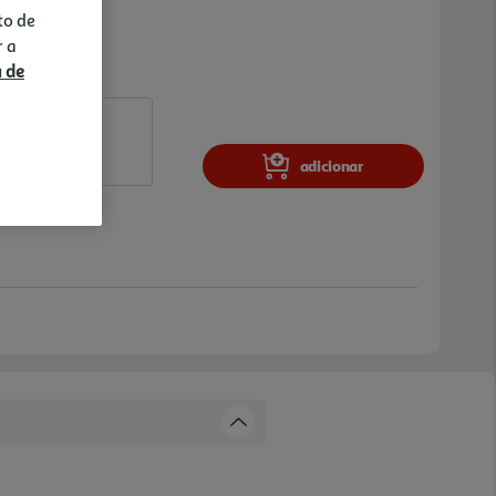
to de
r a
a de
adicionar