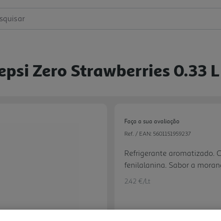
squisar
psi Zero Strawberries 0.33 L
Faça a sua avaliação
Ref. / EAN:
5601151959237
Refrigerante aromatizado. 
fenilalanina. Sabor a mora
2.42 €/Lt
Next