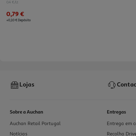
0.4 €/Lt
0,79 €
+0,10 € Depósito
Lojas
Contac
Sobre a Auchan
Entregas
Auchan Retail Portugal
Entrega em c
Refrigerante C/gás Auchan Cola 2l
Notícias
Recolha Driv
0.6 €/Lt