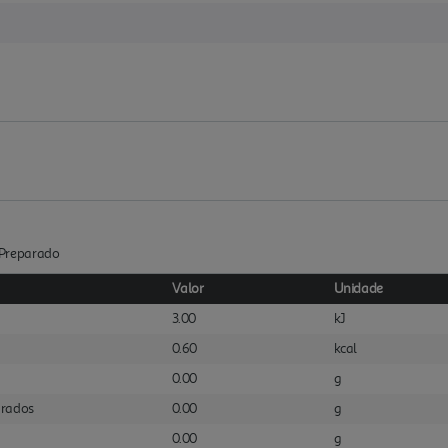
 :Preparado
Valor
Unidade
3.00
kJ
0.60
kcal
0.00
g
urados
0.00
g
0.00
g