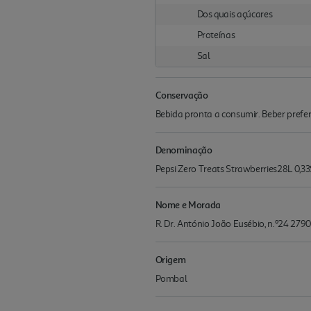
Dos quais açúcares
Proteínas
Sal
Conservação
Bebida pronta a consumir. Beber prefe
Denominação
Pepsi Zero Treats Strawberries28L 0,33
Nome e Morada
R. Dr. António João Eusébio, n.º24 279
Origem
Pombal