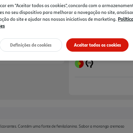
0,80 €
icar em "Aceitar todos os cookies", concorda com o armazenamen
+0,10 € Depósito
es no seu dispositivo para melhorar a navegação no site, analisa
zação do site e ajudar nas nossas iniciativas de marketing.
Polític
Notas de preparação
ies
Definições de cookies
Aceitar todos os cookies
lcorantes. Contém uma fonte de fenilalanina. Sabor a morango cremoso