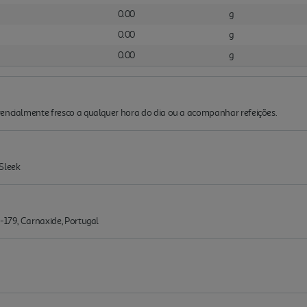
0.00
g
0.00
g
0.00
g
rencialmente fresco a qualquer hora do dia ou a acompanhar refeições.
Sleek
0-179, Carnaxide, Portugal