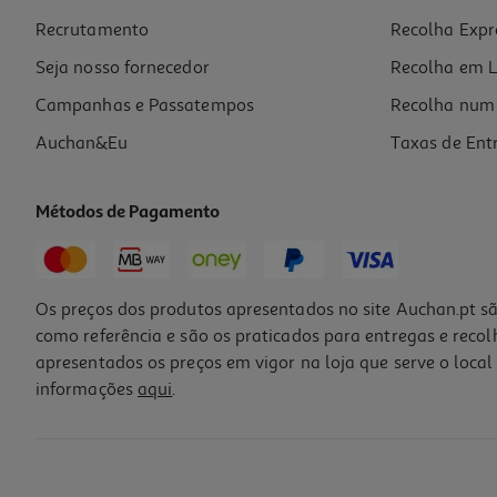
Recrutamento
Recolha Expr
1,19 €
+0,10 € Depósito
Seja nosso fornecedor
Recolha em L
Campanhas e Passatempos
Recolha num 
Auchan&Eu
Taxas de Ent
Métodos de Pagamento
-21%
Os preços dos produtos apresentados no site Auchan.pt sã
como referência e são os praticados para entregas e reco
apresentados os preços em vigor na loja que serve o local 
informações
aqui
.
Refrigerantes Com Gás Pepsi Zero Strawberries 1 Lt (sdr)
0.99 €/Lt