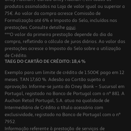
-25%
produtos assinalados na Loja de valor igual ou superior a
75€. Ao valor da compra acresce Comissão de
Formalização até 6% e Imposto do Selo, incluídos nas
prestações. Consulte detalhe
aqui
.
Refrigerantes Com Gás Sumol Zero Laranja 1l (sdr)
***O valor da primeira prestação depende do dia da
compra, refletindo o cálculo de juros diários. Ao valor das
0.89 €/Lt
Price reduced from
to
prestações acresce o Imposto do Selo sobre a utilização
1,19 €
0,89 €
de Crédito.
+0,10 € Depósito
TAEG DO CARTÃO DE CRÉDITO: 18,4 %
Promoção
Exemplo para um limite de crédito de 1.500€ pago em 12
meses. TAN 17,60 %. Adesão ao Cartão sujeita a
aprovação. Informe-se junto do Oney Bank – Sucursal em
Portugal, registado no Banco de Portugal com o nº 881. A
Auchan Retail Portugal, S.A. atua na qualidade de
Intermediário de Crédito a título acessório com
exclusividade, registado no Banco de Portugal com o nº
7952.
Informação referente à prestação de serviços de