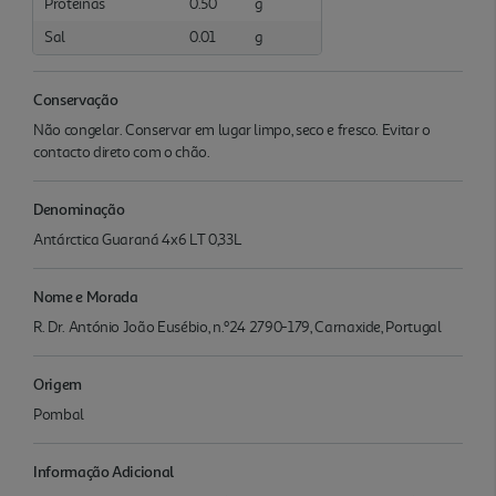
Proteínas
0.50
g
Sal
0.01
g
Conservação
Não congelar. Conservar em lugar limpo, seco e fresco. Evitar o
contacto direto com o chão.
Denominação
Antárctica Guaraná 4x6 LT 0,33L
Nome e Morada
R. Dr. António João Eusébio, n.º24 2790-179, Carnaxide, Portugal
Origem
Pombal
Informação Adicional