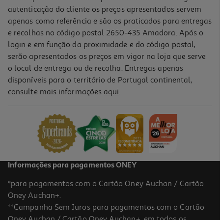
autenticação do cliente os preços apresentados servem
apenas como referência e são os praticados para entregas
e recolhas no código postal 2650-435 Amadora. Após o
login e em função da proximidade e do código postal,
serão apresentados os preços em vigor na loja que serve
o local de entrega ou de recolha. Entregas apenas
disponíveis para o território de Portugal continental,
consulte mais informações
aqui
.
Guarana C/gas Antarctica Zero 1l (sdr)
1.39 €/Lt
1,39 €
+0,10 € Depósito
Informações para pagamentos ONEY
*para pagamentos com o Cartão Oney Auchan / Cartão
Oney Auchan+.
**Campanha Sem Juros para pagamentos com o Cartão
Oney Auchan / Cartão Oney Auchan+, em todos os