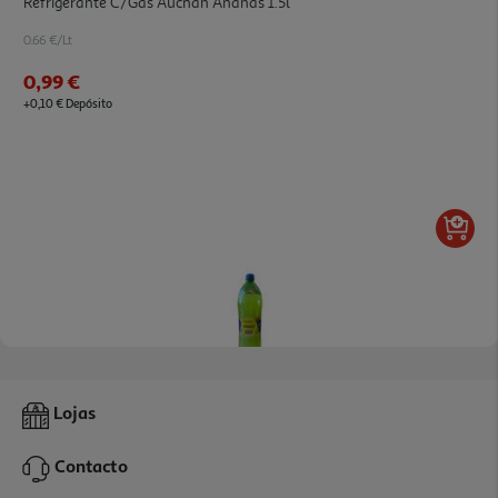
Refrigerante C/gás Auchan Ananás 1.5l
0.66 €/Lt
0,99 €
+0,10 € Depósito
Refrigerante C/gás Auchan Ananás 0% 1.5l
Lojas
0.57 €/Lt
Contacto
0,85 €