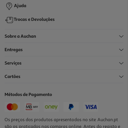
+0,10 € Depósito
Ajuda
Trocas e Devoluções
Sobre a Auchan
Entregas
Serviços
4.9
(7)
Cartões
Refrigerante Auchan Com Gás P'tite Fete Maçã 0.75l
3.99 €/Lt
Métodos de Pagamento
2,99 €
Os preços dos produtos apresentados no site Auchan.pt
são os praticados nas compras online. Antes do registo e