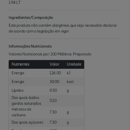
1.98 LT
Ingredientes/Composição
Este produto não contém alergénios que seja necessário declarar
de acordo com a legislação em vigor
Informações Nutricionais
Valores Nutricionais por: 100 Mililitros :Preparado
Nutrientes
Valor
Unidade
Energia
126.00
kJ
Energia
30.00
kcal
Lípidos
0.50
g
Dos quais ácidos
0.10
gordos saturados
Hidratos de
7.30
g
carbono
Dos quais açúcares
7.30
g