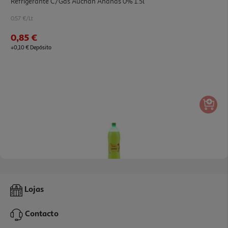
Refrigerante C/gás Auchan Ananás 0% 1.5l
0.57 €/Lt
0,85 €
+0,10 € Depósito
Refrigerante C/gás Auchan Ananás 1.5l
Lojas
0.66 €/Lt
Contacto
0,99 €