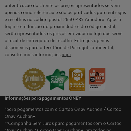
autenticação do cliente os preços apresentados servem
apenas como referência e são os praticados para entregas
e recolhas no código postal 2650-435 Amadora. Após o
login e em função da proximidade e do código postal,
serão apresentados os preços em vigor na loja que serve
o local de entrega ou de recolha. Entregas apenas
disponíveis para o território de Portugal continental,
consulte mais informações
aqui
.
Refrigerante Com Gás Sumol Laranja Lata 0.33l (sdr)
2.58 €/Lt
0,85 €
+0,10 € Depósito
Informações para pagamentos ONEY
*para pagamentos com o Cartão Oney Auchan / Cartão
Oney Auchan+.
**Campanha Sem Juros para pagamentos com o Cartão
Oney Auchan / Cartão Oney Auchan+, em todos os