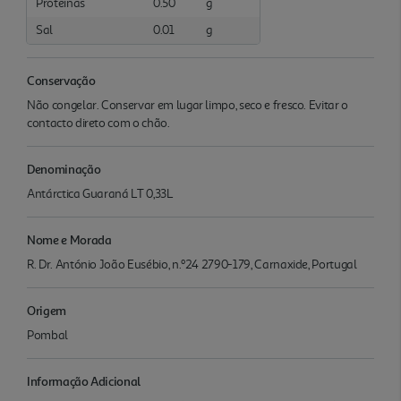
Proteínas
0.50
g
Sal
0.01
g
Conservação
Não congelar. Conservar em lugar limpo, seco e fresco. Evitar o
contacto direto com o chão.
Denominação
Antárctica Guaraná LT 0,33L
Nome e Morada
R. Dr. António João Eusébio, n.º24 2790-179, Carnaxide, Portugal
Origem
Pombal
Informação Adicional