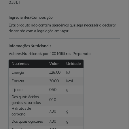
0.33 LT
Ingredientes/Composição
Este produto não contém alergénios que seja necessário declarar
de acordo com a legislação em vigor
Informações Nutricionais
Valores Nutricionais por: 100 Mililitros :Preparado
Nutrientes
Valor
Unidade
Energia
126.00
kJ
Energia
30.00
kcal
Lípidos
0.50
g
Dos quais ácidos
0.10
gordos saturados
Hidratos de
7.30
g
carbono
Dos quais açúcares
7.30
g