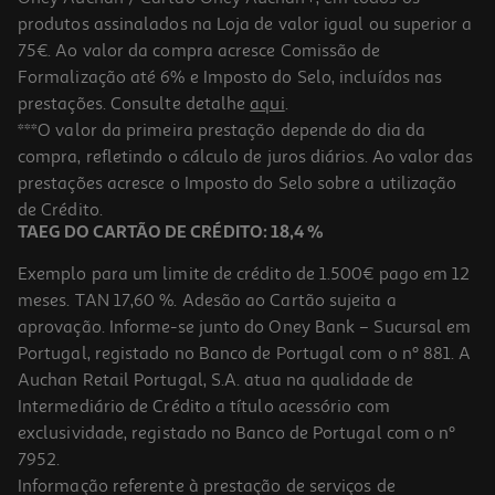
-27%
produtos assinalados na Loja de valor igual ou superior a
75€. Ao valor da compra acresce Comissão de
Formalização até 6% e Imposto do Selo, incluídos nas
prestações. Consulte detalhe
aqui
.
Refrigerantes Com Gás Sumol Maracujá 1.5l (sdr)
***O valor da primeira prestação depende do dia da
compra, refletindo o cálculo de juros diários. Ao valor das
0.85 €/Lt
Price reduced from
to
prestações acresce o Imposto do Selo sobre a utilização
1,75 €
1,28 €
de Crédito.
+0,10 € Depósito
TAEG DO CARTÃO DE CRÉDITO: 18,4 %
Promoção
Exemplo para um limite de crédito de 1.500€ pago em 12
meses. TAN 17,60 %. Adesão ao Cartão sujeita a
aprovação. Informe-se junto do Oney Bank – Sucursal em
Portugal, registado no Banco de Portugal com o nº 881. A
Auchan Retail Portugal, S.A. atua na qualidade de
Intermediário de Crédito a título acessório com
exclusividade, registado no Banco de Portugal com o nº
7952.
Informação referente à prestação de serviços de