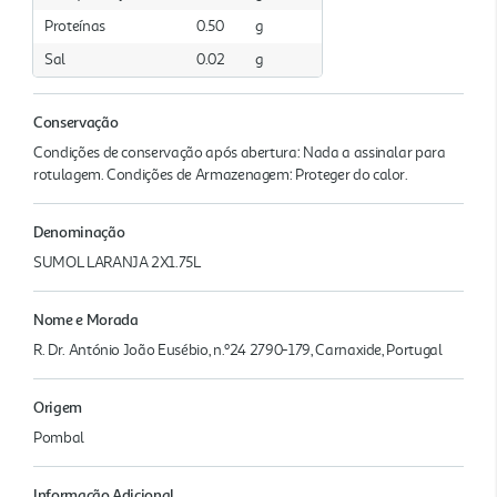
Proteínas
0.50
g
Sal
0.02
g
Conservação
Condições de conservação após abertura: Nada a assinalar para
rotulagem. Condições de Armazenagem: Proteger do calor.
Denominação
SUMOL LARANJA 2X1.75L
Nome e Morada
R. Dr. António João Eusébio, n.º24 2790-179, Carnaxide, Portugal
Origem
Pombal
Informação Adicional