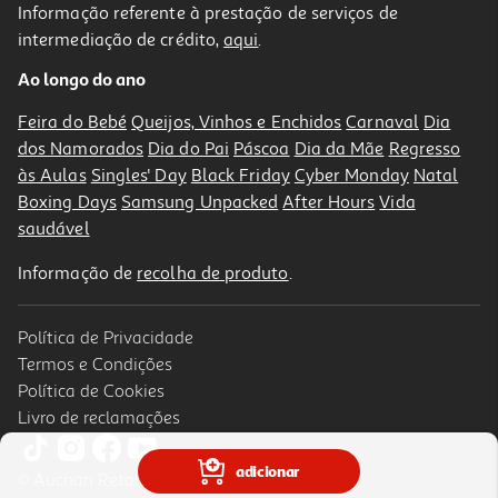
Informação referente à prestação de serviços de
5.0
(1)
intermediação de crédito,
aqui
.
Refrigerante C/gás Sumol Limão 1.5l (sdr)
Ao longo do ano
0.85 €/Lt
Price reduced from
to
1,75 €
Feira do Bebé
Queijos, Vinhos e Enchidos
Carnaval
Dia
1,28 €
dos Namorados
Dia do Pai
Páscoa
Dia da Mãe
Regresso
+0,10 € Depósito
Promoção
às Aulas
Singles' Day
Black Friday
Cyber Monday
Natal
Boxing Days
Samsung Unpacked
After Hours
Vida
saudável
Informação de
recolha de produto
.
Política de Privacidade
-21%
Termos e Condições
Política de Cookies
Livro de reclamações
Refrigerante C/gás Sumol Laranja Algarve 1.5l (sdr)
adicionar
© Auchan Retail Portugal
0.92 €/Lt