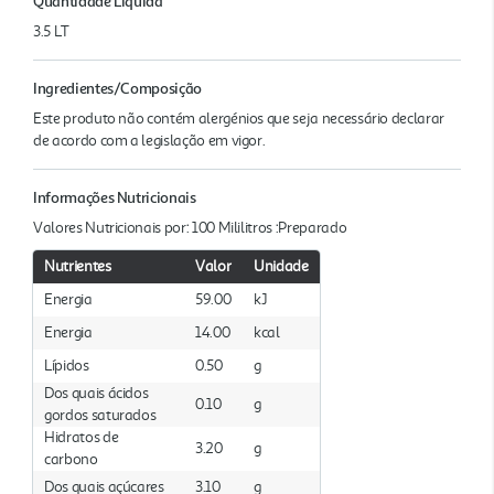
Quantidade Liquida
3.5 LT
Ingredientes/Composição
Este produto não contém alergénios que seja necessário declarar
de acordo com a legislação em vigor.
Informações Nutricionais
Valores Nutricionais por: 100 Mililitros :Preparado
Nutrientes
Valor
Unidade
Energia
59.00
kJ
Energia
14.00
kcal
Lípidos
0.50
g
Dos quais ácidos
0.10
g
gordos saturados
Hidratos de
3.20
g
carbono
Dos quais açúcares
3.10
g