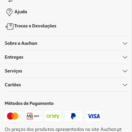
0,85 €
+0,10 € Depósito
Ajuda
Trocas e Devoluções
Sobre a Auchan
Entregas
-27%
Serviços
Cartões
Refrigerantes Com Gás Sumol Zero Ananás 1.5l (sdr)
0.85 €/Lt
Métodos de Pagamento
Price reduced from
to
1,75 €
1,28 €
+0,10 € Depósito
Promoção
Os preços dos produtos apresentados no site Auchan.pt