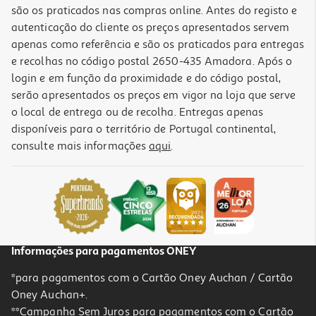
são os praticados nas compras online. Antes do registo e
autenticação do cliente os preços apresentados servem
apenas como referência e são os praticados para entregas
e recolhas no código postal 2650-435 Amadora. Após o
login e em função da proximidade e do código postal,
serão apresentados os preços em vigor na loja que serve
o local de entrega ou de recolha. Entregas apenas
disponíveis para o território de Portugal continental,
consulte mais informações
aqui
.
Refrigerantes Com Gás Sumol Ananás 2x1.75l (sdr)
0.83 €/Lt
2,89 €
+0,20 € Depósito
Informações para pagamentos ONEY
*para pagamentos com o Cartão Oney Auchan / Cartão
Oney Auchan+.
**Campanha Sem Juros para pagamentos com o Cartão