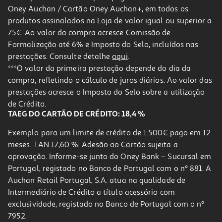
Oney Auchan / Cartão Oney Auchan+, em todos os
-25%
produtos assinalados na Loja de valor igual ou superior a
75€. Ao valor da compra acresce Comissão de
Formalização até 6% e Imposto do Selo, incluídos nas
prestações. Consulte detalhe
aqui
.
Refrigerantes Com Gás Sumol Zero Ananás 1l (sdr)
***O valor da primeira prestação depende do dia da
compra, refletindo o cálculo de juros diários. Ao valor das
0.89 €/Lt
Price reduced from
to
prestações acresce o Imposto do Selo sobre a utilização
1,19 €
0,89 €
de Crédito.
+0,10 € Depósito
TAEG DO CARTÃO DE CRÉDITO: 18,4 %
Promoção
Exemplo para um limite de crédito de 1.500€ pago em 12
meses. TAN 17,60 %. Adesão ao Cartão sujeita a
aprovação. Informe-se junto do Oney Bank – Sucursal em
Portugal, registado no Banco de Portugal com o nº 881. A
Auchan Retail Portugal, S.A. atua na qualidade de
Intermediário de Crédito a título acessório com
-27%
exclusividade, registado no Banco de Portugal com o nº
7952.