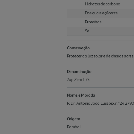
Hidratos de carbono
Dos quais açúcares
Proteínas
Sal
Conservação
Proteger da luz solar e de cheiros agre
Denominação
7up Zero 1.75L
Nome e Morada
R. Dr. António João Eusébio, n.º24 279
Origem
Pombal