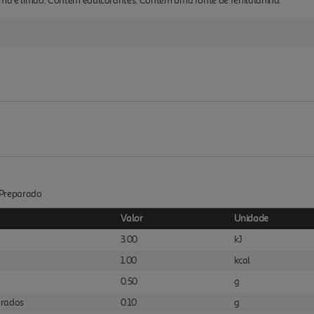
ima e limão. Contém edulcorantes. Contém uma fonte de fenilalanina.
 :Preparado
Valor
Unidade
3.00
kJ
1.00
kcal
0.50
g
urados
0.10
g