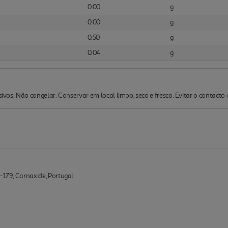
0.00
g
0.00
g
0.50
g
0.04
g
ssivos. Não congelar. Conservar em local limpo, seco e fresco. Evitar o contacto
0-179, Carnaxide, Portugal