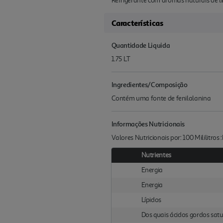
Refrigerante com aromas naturais de l
Características
Quantidade Liquida
1.75 LT
Ingredientes/Composição
Contém uma fonte de fenilalanina
Informações Nutricionais
Valores Nutricionais por: 100 Mililitros
Nutrientes
Energia
Energia
Lípidos
Dos quais ácidos gordos sat