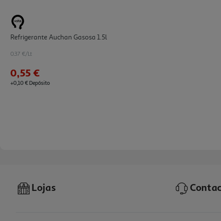
Refrigerante Auchan Gasosa 1.5l
0.37 €/Lt
0,55 €
+0,10 € Depósito
Lojas
Contac