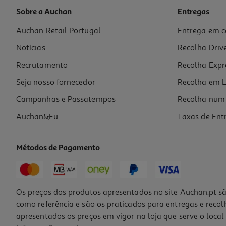
Sobre a Auchan
Entregas
Auchan Retail Portugal
Entrega em c
Refrigerante Auchan Lima Limão 2l
Notícias
Recolha Driv
0.5 €/Lt
Recrutamento
Recolha Expr
0,99 €
+0,10 € Depósito
Seja nosso fornecedor
Recolha em L
Campanhas e Passatempos
Recolha num 
Auchan&Eu
Taxas de Ent
Métodos de Pagamento
-23%
Os preços dos produtos apresentados no site Auchan.pt sã
como referência e são os praticados para entregas e reco
apresentados os preços em vigor na loja que serve o local 