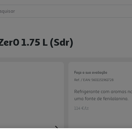
squisar
Zer0 1.75 L (sdr)
Faça a sua avaliação
Ref. / EAN:
5601151961728
Refrigerante com aromas na
uma fonte de fenilalanina.
1.14 €/Lt
Next