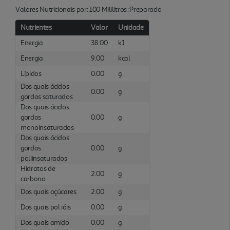
Valores Nutricionais por: 100 Mililitros :Preparado
Nutrientes
Valor
Unidade
Energia
38.00
kJ
Energia
9.00
kcal
Lípidos
0.00
g
Dos quais ácidos
0.00
g
gordos saturados
Dos quais ácidos
gordos
0.00
g
monoinsaturados
Dos quais ácidos
gordos
0.00
g
poliinsaturados
Hidratos de
2.00
g
carbono
Dos quais açúcares
2.00
g
Dos quais pol ióis
0.00
g
Dos quais amido
0.00
g