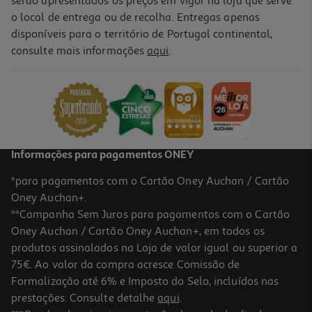
serão apresentados os preços em vigor na loja que serve
o local de entrega ou de recolha. Entregas apenas
disponíveis para o território de Portugal continental,
consulte mais informações
aqui
.
Refrigerante C/ Gás Sprite Lima Limão S/ Açúcar 1.5l (sdr)
0.99 €/Lt
1,49 €
+0,10 € Depósito
Informações para pagamentos ONEY
*para pagamentos com o Cartão Oney Auchan / Cartão
Oney Auchan+.
**Campanha Sem Juros para pagamentos com o Cartão
Oney Auchan / Cartão Oney Auchan+, em todos os
produtos assinalados na Loja de valor igual ou superior a
75€. Ao valor da compra acresce Comissão de
Formalização até 6% e Imposto do Selo, incluídos nas
prestações. Consulte detalhe
aqui
.
Refrigerante C/ Gás Sprite Lima Limão S/ Açúcar 0.5l (sdr)