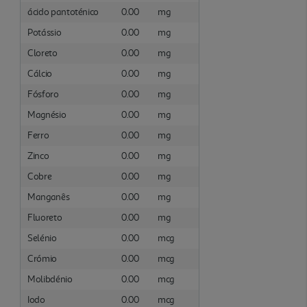
ácido pantoténico
0.00
mg
Potássio
0.00
mg
Cloreto
0.00
mg
Cálcio
0.00
mg
Fósforo
0.00
mg
Magnésio
0.00
mg
Ferro
0.00
mg
Zinco
0.00
mg
Cobre
0.00
mg
Manganês
0.00
mg
Fluoreto
0.00
mg
Selénio
0.00
mcg
Crómio
0.00
mcg
Molibdénio
0.00
mcg
Iodo
0.00
mcg