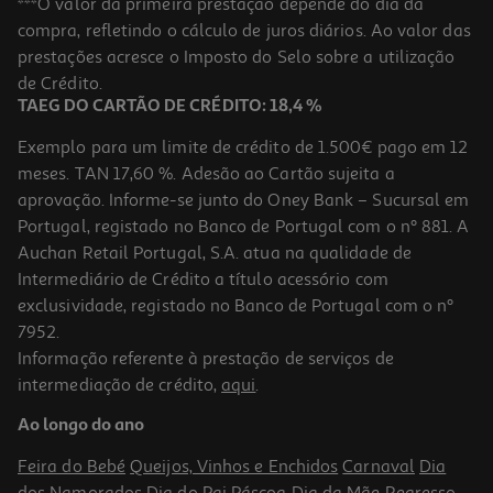
***O valor da primeira prestação depende do dia da
compra, refletindo o cálculo de juros diários. Ao valor das
2.38 €/Lt
prestações acresce o Imposto do Selo sobre a utilização
1,19 €
de Crédito.
+0,10 € Depósito
TAEG DO CARTÃO DE CRÉDITO: 18,4 %
Exemplo para um limite de crédito de 1.500€ pago em 12
meses. TAN 17,60 %. Adesão ao Cartão sujeita a
aprovação. Informe-se junto do Oney Bank – Sucursal em
Portugal, registado no Banco de Portugal com o nº 881. A
Auchan Retail Portugal, S.A. atua na qualidade de
Intermediário de Crédito a título acessório com
exclusividade, registado no Banco de Portugal com o nº
7952.
Informação referente à prestação de serviços de
intermediação de crédito,
aqui
.
Refrigerante C/ Gás 7up Lima Limão Zero 4x1.5lt (sdr)
Ao longo do ano
0.92 €/Lt
Feira do Bebé
Queijos, Vinhos e Enchidos
Carnaval
Dia
5,49 €
dos Namorados
Dia do Pai
Páscoa
Dia da Mãe
Regresso