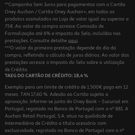
**Campanha Sem Juros para pagamentos com o Cartão
Oney Auchan / Cartão Oney Auchan+, em todos os
-20%
produtos assinalados na Loja de valor igual ou superior a
75€. Ao valor da compra acresce Comissão de
Formalização até 6% e Imposto do Selo, incluídos nas
prestações. Consulte detalhe
aqui
.
Refrigerante S/ Gás Frutis Laranja 1.5l (sdr)
***O valor da primeira prestação depende do dia da
compra, refletindo o cálculo de juros diários. Ao valor das
1.06 €/Lt
Price reduced from
to
prestações acresce o Imposto do Selo sobre a utilização
1,99 €
1,59 €
de Crédito.
+0,10 € Depósito
TAEG DO CARTÃO DE CRÉDITO: 18,4 %
Promoção
Exemplo para um limite de crédito de 1.500€ pago em 12
meses. TAN 17,60 %. Adesão ao Cartão sujeita a
aprovação. Informe-se junto do Oney Bank – Sucursal em
Portugal, registado no Banco de Portugal com o nº 881. A
Auchan Retail Portugal, S.A. atua na qualidade de
Intermediário de Crédito a título acessório com
-28%
exclusividade, registado no Banco de Portugal com o nº