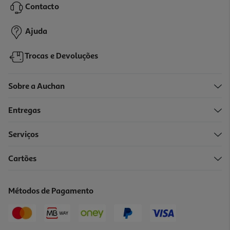
Contacto
1,04 €
+0,10 € Depósito
Ajuda
Trocas e Devoluções
Sobre a Auchan
Entregas
Serviços
Cartões
Refrigerante S/gás Auchan Laranja 1.5l
0.69 €/Lt
Métodos de Pagamento
1,04 €
+0,10 € Depósito