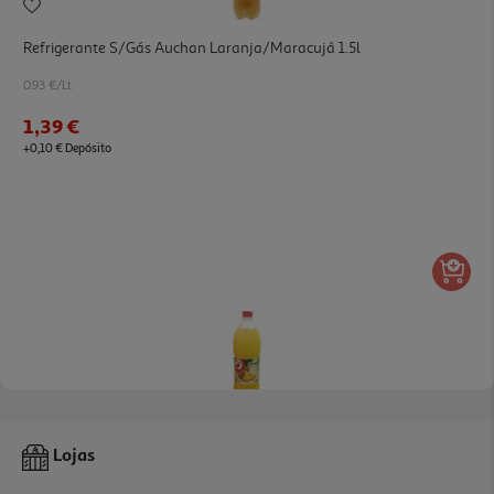
Refrigerante S/gás Auchan Laranja/maracujá 1.5l
0.93 €/Lt
1,39 €
+0,10 € Depósito
Refrigerante S/gás Auchan Ananás 1.5l
Lojas
0.69 €/Lt