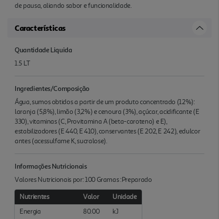
de pausa, aliando sabor e funcionalidade.
Características
Quantidade Liquida
1.5 LT
Ingredientes/Composição
Água, sumos obtidos a partir de um produto concentrado (12%):
laranja (5,8%), limão (3,2%) e cenoura (3%), açúcar, acidificante (E
330), vitaminas (C, Provitamina A (beta-caroteno) e E),
estabilizadores (E 440, E 410), conservantes (E 202, E 242), edulcor
antes (acessulfame K, sucralose).
Informações Nutricionais
Valores Nutricionais por: 100 Gramas :Preparado
Nutrientes
Valor
Unidade
Energia
80.00
kJ