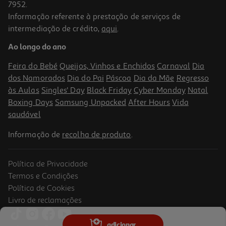
7952.
Informação referente à prestação de serviços de
intermediação de crédito,
aqui
.
Refrigerante S/gás Capri Sun Orange 0.20l
Ao longo do ano
2.5 €/Lt
Price reduced from
to
0,69 €
Feira do Bebé
Queijos, Vinhos e Enchidos
Carnaval
Dia
0,50 €
dos Namorados
Dia do Pai
Páscoa
Dia da Mãe
Regresso
Promoção
às Aulas
Singles' Day
Black Friday
Cyber Monday
Natal
Boxing Days
Samsung Unpacked
After Hours
Vida
saudável
Informação de
recolha de produto
.
Política de Privacidade
Termos e Condições
Política de Cookies
Livro de reclamações
Bebida Aquarius Limão 0.5l (sdr)
adicionar