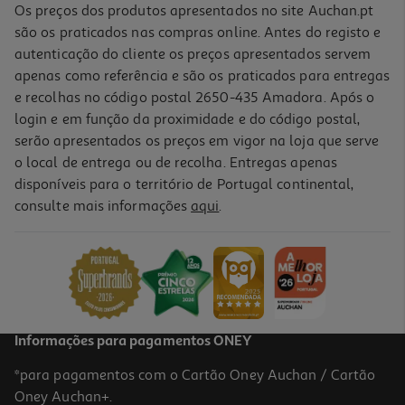
Os preços dos produtos apresentados no site Auchan.pt
são os praticados nas compras online. Antes do registo e
autenticação do cliente os preços apresentados servem
apenas como referência e são os praticados para entregas
e recolhas no código postal 2650-435 Amadora. Após o
login e em função da proximidade e do código postal,
serão apresentados os preços em vigor na loja que serve
o local de entrega ou de recolha. Entregas apenas
disponíveis para o território de Portugal continental,
4.1
(13)
consulte mais informações
aqui
.
Refrigerante S/gas Auchan Tropical 10x0.20l
2.4 €/Lt
4,79 €
Informações para pagamentos ONEY
*para pagamentos com o Cartão Oney Auchan / Cartão
Oney Auchan+.