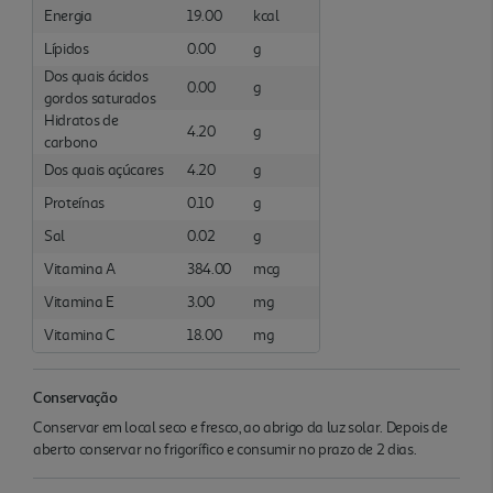
Energia
19.00
kcal
Lípidos
0.00
g
Dos quais ácidos
0.00
g
gordos saturados
Hidratos de
4.20
g
carbono
Dos quais açúcares
4.20
g
Proteínas
0.10
g
Sal
0.02
g
Vitamina A
384.00
mcg
Vitamina E
3.00
mg
Vitamina C
18.00
mg
Conservação
Conservar em local seco e fresco, ao abrigo da luz solar. Depois de
aberto conservar no frigorífico e consumir no prazo de 2 dias.