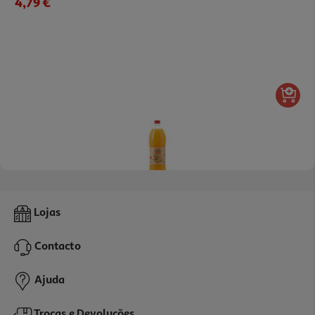
4,79 €
Refrigerante S/gás Auchan Laranja 1.5l
Lojas
0.69 €/Lt
Contacto
1,04 €
+0,10 € Depósito
Ajuda
Trocas e Devoluções