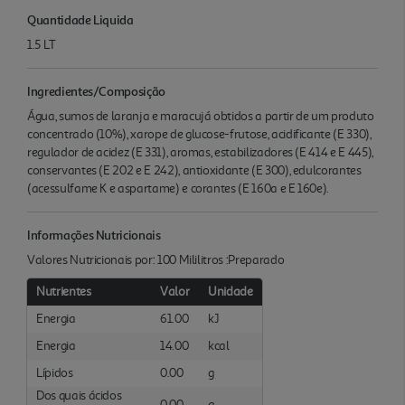
Quantidade Liquida
1.5 LT
Ingredientes/Composição
Água, sumos de laranja e maracujá obtidos a partir de um produto
concentrado (10%), xarope de glucose-frutose, acidificante (E 330),
regulador de acidez (E 331), aromas, estabilizadores (E 414 e E 445),
conservantes (E 202 e E 242), antioxidante (E 300), edulcorantes
(acessulfame K e aspartame) e corantes (E 160a e E 160e).
Informações Nutricionais
Valores Nutricionais por: 100 Mililitros :Preparado
Nutrientes
Valor
Unidade
Energia
61.00
kJ
Energia
14.00
kcal
Lípidos
0.00
g
Dos quais ácidos
0.00
g