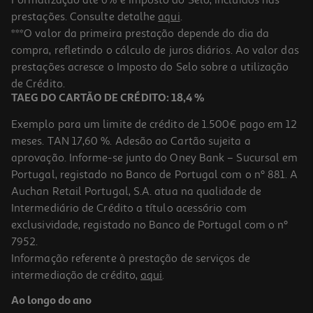
prestações. Consulte detalhe
aqui
.
Refrigerante S/ Gás Frutis Laranja 1.5l (sdr)
***O valor da primeira prestação depende do dia da
compra, refletindo o cálculo de juros diários. Ao valor das
1.06 €/Lt
Price reduced from
to
prestações acresce o Imposto do Selo sobre a utilização
1,99 €
1,59 €
de Crédito.
+0,10 € Depósito
TAEG DO CARTÃO DE CRÉDITO: 18,4 %
Promoção
Exemplo para um limite de crédito de 1.500€ pago em 12
meses. TAN 17,60 %. Adesão ao Cartão sujeita a
aprovação. Informe-se junto do Oney Bank – Sucursal em
Portugal, registado no Banco de Portugal com o nº 881. A
Auchan Retail Portugal, S.A. atua na qualidade de
Intermediário de Crédito a título acessório com
-32%
exclusividade, registado no Banco de Portugal com o nº
7952.
Informação referente à prestação de serviços de
intermediação de crédito,
aqui
.
Refrigerantes Sem Gás B! Maça 1.5l (sdr)
Ao longo do ano
0.86 €/Lt