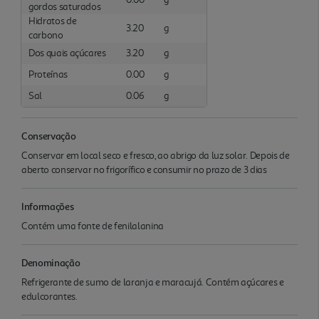
gordos saturados
Hidratos de
3.20
g
carbono
Dos quais açúcares
3.20
g
Proteínas
0.00
g
Sal
0.06
g
Conservação
Conservar em local seco e fresco, ao abrigo da luz solar. Depois de
aberto conservar no frigorífico e consumir no prazo de 3 dias
Informações
Contém uma fonte de fenilalanina
Denominação
Refrigerante de sumo de laranja e maracujá. Contém açúcares e
edulcorantes.