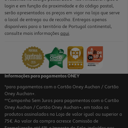
login e em função da proximidade e do código postal,
serão apresentados os preços em vigor na loja que serve
o local de entrega ou de recolha. Entregas apenas
disponíveis para o território de Portugal continental,
consulte mais informações
aqui
.
Refrigerante S/gás Auchan Ananás 1.5l
0.69 €/Lt
1,04 €
+0,10 € Depósito
Informações para pagamentos ONEY
*para pagamentos com o Cartão Oney Auchan / Cartão
Oney Auchan+.
**Campanha Sem Juros para pagamentos com o Cartão
Oney Auchan / Cartão Oney Auchan+, em todos os
-20%
produtos assinalados na Loja de valor igual ou superior a
75€. Ao valor da compra acresce Comissão de
Formalização até 6% e Imposto do Selo, incluídos nas