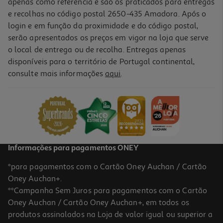
apenas como referência e são os praticados para entregas
e recolhas no código postal 2650-435 Amadora. Após o
login e em função da proximidade e do código postal,
serão apresentados os preços em vigor na loja que serve
o local de entrega ou de recolha. Entregas apenas
disponíveis para o território de Portugal continental,
4.1
(8)
consulte mais informações
aqui
.
Sumo Compal 100% Laranja 1l
2.29 €/Lt
2,29 €
Informações para pagamentos ONEY
*para pagamentos com o Cartão Oney Auchan / Cartão
Oney Auchan+.
**Campanha Sem Juros para pagamentos com o Cartão
Oney Auchan / Cartão Oney Auchan+, em todos os
produtos assinalados na Loja de valor igual ou superior a