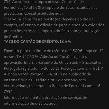
75€. Ao valor da compra acresce Comissão de
Formalização até 6% e Imposto do Selo, incluídos nas
prestações. Consulte detalhe
aqui
.
4.7
(3)
Sumo Compal 100% Pêssego 1l
***O valor da primeira prestação depende do dia da
compra, refletindo o cálculo de juros diários. Ao valor das
1.69 €/Lt
prestações acresce o Imposto do Selo sobre a utilização
1,69 €
de Crédito.
TAEG DO CARTÃO DE CRÉDITO: 18,4 %
Exemplo para um limite de crédito de 1.500€ pago em 12
meses. TAN 17,60 %. Adesão ao Cartão sujeita a
aprovação. Informe-se junto do Oney Bank – Sucursal em
Portugal, registado no Banco de Portugal com o nº 881. A
Auchan Retail Portugal, S.A. atua na qualidade de
Intermediário de Crédito a título acessório com
exclusividade, registado no Banco de Portugal com o nº
7952.
Informação referente à prestação de serviços de
5.0
(1)
intermediação de crédito,
aqui
.
Sumo Santal 100% Maçã 1l