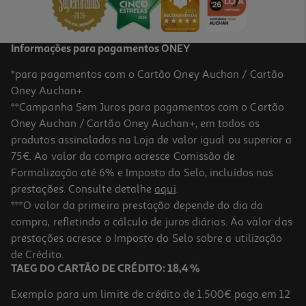
2,99 €
Informações para pagamentos ONEY
*para pagamentos com o Cartão Oney Auchan / Cartão
Oney Auchan+.
**Campanha Sem Juros para pagamentos com o Cartão
Oney Auchan / Cartão Oney Auchan+, em todos os
produtos assinalados na Loja de valor igual ou superior a
75€. Ao valor da compra acresce Comissão de
Formalização até 6% e Imposto do Selo, incluídos nas
prestações. Consulte detalhe
aqui
.
4.9
(8)
Sumo Auchan Bio Multifrutos 1l
***O valor da primeira prestação depende do dia da
compra, refletindo o cálculo de juros diários. Ao valor das
2.99 €/Lt
prestações acresce o Imposto do Selo sobre a utilização
2,99 €
de Crédito.
TAEG DO CARTÃO DE CRÉDITO: 18,4 %
Exemplo para um limite de crédito de 1.500€ pago em 12