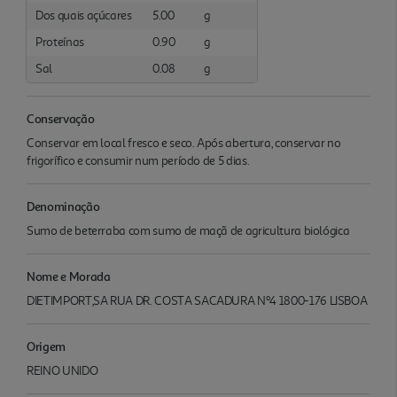
Dos quais açúcares
5.00
g
Proteínas
0.90
g
Sal
0.08
g
Conservação
Conservar em local fresco e seco. Após abertura, conservar no
frigorífico e consumir num período de 5 dias.
Denominação
Sumo de beterraba com sumo de maçã de agricultura biológica
Nome e Morada
DIETIMPORT,SA RUA DR. COSTA SACADURA Nº4 1800-176 LISBOA
Origem
REINO UNIDO