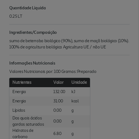
Quantidade Liquida
0.25 LT
Ingredientes/Composição
sumo de beterraba biológico (90%), sumo de maçã biológico (10%).
100% de agricultura biológica Agricultura UE / não UE
Informações Nutricionais
Valores Nutricionais por: 100 Gramas :Preparado
Nutrientes
Valor
Unidade
Energia
132.00
kJ
Energia
31.00
kcal
Lípidos
0.00
g
Dos quais ácidos
0.00
g
gordos saturados
Hidratos de
6.80
g
carbono