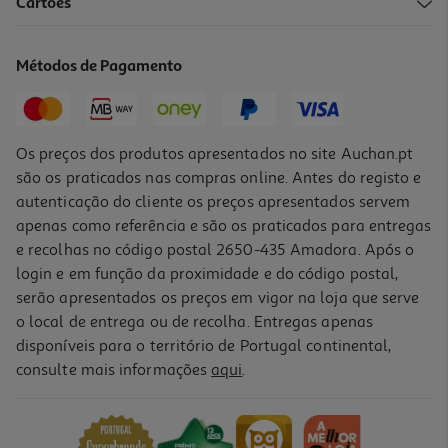
4.7
(3)
Cartões
Sumo Auchan Bio Laranja 6x20cl
3.33 €/Lt
Métodos de Pagamento
3,99 €
Os preços dos produtos apresentados no site Auchan.pt
são os praticados nas compras online. Antes do registo e
autenticação do cliente os preços apresentados servem
apenas como referência e são os praticados para entregas
e recolhas no código postal 2650-435 Amadora. Após o
login e em função da proximidade e do código postal,
serão apresentados os preços em vigor na loja que serve
o local de entrega ou de recolha. Entregas apenas
disponíveis para o território de Portugal continental,
4.7
(7)
consulte mais informações
aqui
.
Sumo Auchan Bio Laranja E Manga 1l
2.99 €/Lt