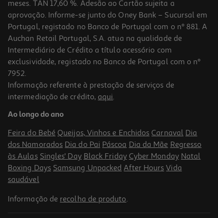
meses. TAN 17,60 %. Adesão ao Cartão sujeita a
aprovação. Informe-se junto do Oney Bank – Sucursal em
Portugal, registado no Banco de Portugal com o nº 881. A
Auchan Retail Portugal, S.A. atua na qualidade de
Intermediário de Crédito a título acessório com
exclusividade, registado no Banco de Portugal com o nº
7952.
Informação referente à prestação de serviços de
intermediação de crédito,
aqui
.
Nectar Hollinger Maçã Bio 0.20l
Ao longo do ano
5.45 €/Lt
Feira do Bebé
Queijos, Vinhos e Enchidos
Carnaval
Dia
1,09 €
dos Namorados
Dia do Pai
Páscoa
Dia da Mãe
Regresso
às Aulas
Singles' Day
Black Friday
Cyber Monday
Natal
Boxing Days
Samsung Unpacked
After Hours
Vida
saudável
Informação de
recolha de produto
.