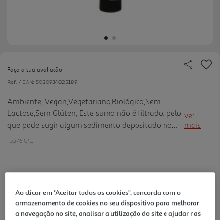
Faça a sua avaliação
Ref. / EAN:
5020934025189
Ambiente, Vegan,Vegetariano,Biológico,Sem
Lactose,Sem Glúten, Este sumo não é filtrado, pelo
ver
que pode sugir algum sedimento depositado no
mais
fundo da garrafa. Sem conservantes artificiais.
10.76 €/Lt
Adequado a vegans.
2,69 €
Ao clicar em "Aceitar todos os cookies", concorda com o
armazenamento de cookies no seu dispositivo para melhorar
Notas de preparação
a navegação no site, analisar a utilização do site e ajudar nas