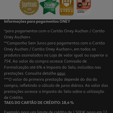
3,99 €
Informações para pagamentos ONEY
*para pagamentos com o Cartão Oney Auchan / Cartão
Oney Auchan+.
**Campanha Sem Juros para pagamentos com o Cartão
Oney Auchan / Cartão Oney Auchan+, em todos os
produtos assinalados na Loja de valor igual ou superior a
75€. Ao valor da compra acresce Comissão de
Formalização até 6% e Imposto do Selo, incluídos nas
prestações. Consulte detalhe
aqui
.
4.9
(8)
Sumo Auchan Bio Multifrutos 1l
***O valor da primeira prestação depende do dia da
compra, refletindo o cálculo de juros diários. Ao valor das
2.99 €/Lt
prestações acresce o Imposto do Selo sobre a utilização
2,99 €
de Crédito.
TAEG DO CARTÃO DE CRÉDITO: 18,4 %
Exemplo para um limite de crédito de 1.500€ pago em 12