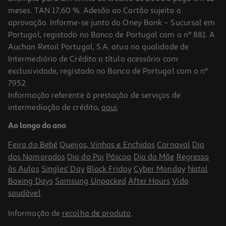
meses. TAN 17,60 %. Adesão ao Cartão sujeita a
aprovação. Informe-se junto do Oney Bank – Sucursal em
Portugal, registado no Banco de Portugal com o nº 881. A
Auchan Retail Portugal, S.A. atua na qualidade de
Intermediário de Crédito a título acessório com
exclusividade, registado no Banco de Portugal com o nº
7952.
Informação referente à prestação de serviços de
intermediação de crédito,
aqui
.
Sumo Beet It Beterraba Bio 25 Ml
Ao longo do ano
10.76 €/Lt
Feira do Bebé
Queijos, Vinhos e Enchidos
Carnaval
Dia
2,69 €
dos Namorados
Dia do Pai
Páscoa
Dia da Mãe
Regresso
às Aulas
Singles' Day
Black Friday
Cyber Monday
Natal
Boxing Days
Samsung Unpacked
After Hours
Vida
saudável
Informação de
recolha de produto
.