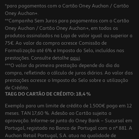
*para pagamentos com o Cartão Oney Auchan / Cartão
Oney Auchan+.
**Campanha Sem Juros para pagamentos com o Cartão
Oney Auchan / Cartão Oney Auchan+, em todos os
-10%
produtos assinalados na Loja de valor igual ou superior a
75€. Ao valor da compra acresce Comissão de
Formalização até 6% e Imposto do Selo, incluídos nas
prestações. Consulte detalhe
aqui
.
4.7
(27)
Nectar Compal Família Manga Maracujá Limão 1l
***O valor da primeira prestação depende do dia da
compra, refletindo o cálculo de juros diários. Ao valor das
1.16 €/Lt
Price reduced from
to
prestações acresce o Imposto do Selo sobre a utilização
1,29 €
1,16 €
de Crédito.
Promoção
TAEG DO CARTÃO DE CRÉDITO: 18,4 %
Exemplo para um limite de crédito de 1.500€ pago em 12
meses. TAN 17,60 %. Adesão ao Cartão sujeita a
aprovação. Informe-se junto do Oney Bank – Sucursal em
Portugal, registado no Banco de Portugal com o nº 881. A
Auchan Retail Portugal, S.A. atua na qualidade de