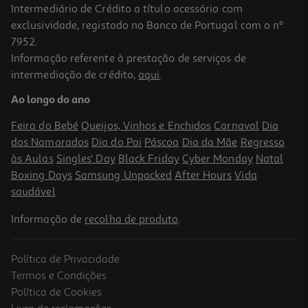
Intermediário de Crédito a título acessório com
-16%
exclusividade, registado no Banco de Portugal com o nº
7952.
Informação referente à prestação de serviços de
4.0
(6)
intermediação de crédito,
aqui
.
Nectar Compal Classico Banana 1l
Ao longo do ano
1.08 €/Lt
Price reduced from
to
1,29 €
Feira do Bebé
Queijos, Vinhos e Enchidos
Carnaval
Dia
1,08 €
dos Namorados
Dia do Pai
Páscoa
Dia da Mãe
Regresso
Promoção
às Aulas
Singles' Day
Black Friday
Cyber Monday
Natal
Boxing Days
Samsung Unpacked
After Hours
Vida
saudável
Informação de
recolha de produto
.
Política de Privacidade
Termos e Condições
Política de Cookies
Livro de reclamações