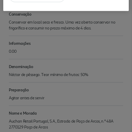
Conservação
Conservar em local seco e fresco. Uma vez aberto conservar no
frigorífico e consumir no prazo máximo de 4 dias.
Informações
0.00
Denominação
Néctar de pêssego. Teor mínimo de frutos: 50%
Preparação
Agitar antes de servir
Nome e Morada
Auchan Retail Portugal, S.A., Estrada de Paço de Arcos, n.º 48A
2770129 Paço de Arcos