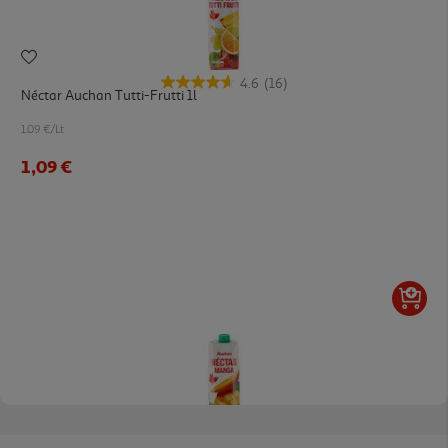
4.6
(16)
Néctar Auchan Tutti-Frutti 1l
1.09 €/Lt
1,09 €
4.6
(18)