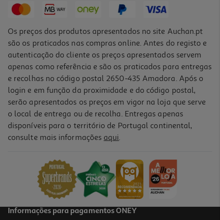
Os preços dos produtos apresentados no site Auchan.pt
são os praticados nas compras online. Antes do registo e
autenticação do cliente os preços apresentados servem
apenas como referência e são os praticados para entregas
e recolhas no código postal 2650-435 Amadora. Após o
login e em função da proximidade e do código postal,
serão apresentados os preços em vigor na loja que serve
o local de entrega ou de recolha. Entregas apenas
disponíveis para o território de Portugal continental,
4.4
(8)
consulte mais informações
aqui
.
Néctar Auchan Laranja 1l
1.19 €/Lt
1,19 €
Informações para pagamentos ONEY