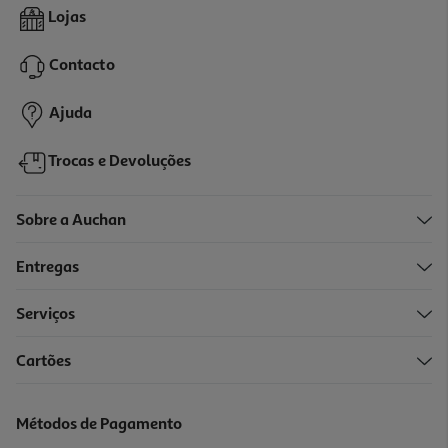
Néctar Auchan Manga 1l
Lojas
1.05 €/Lt
Contacto
1,05 €
Ajuda
Trocas e Devoluções
Sobre a Auchan
Entregas
Serviços
4.7
(15)
Cartões
Néctar Auchan Ananás 1l
1.39 €/Lt
Métodos de Pagamento
1,39 €