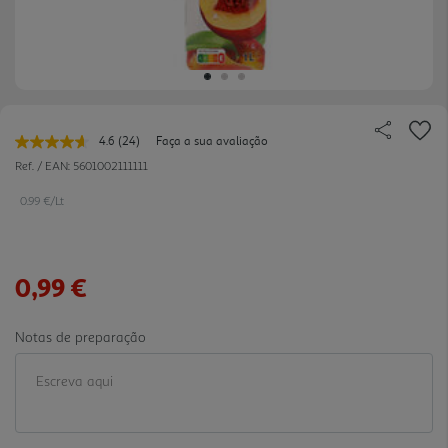
4.6
(24)
Faça a sua avaliação
Leu
24
Ref. / EAN:
5601002111111
avaliações.
Link
0.99 €/Lt
para
a
mesma
página.
0,99 €
Notas de preparação