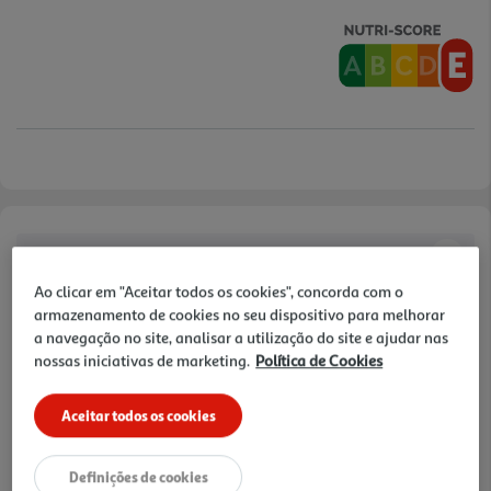
Características
Ao clicar em "Aceitar todos os cookies", concorda com o
Ingredientes/Composição
armazenamento de cookies no seu dispositivo para melhorar
Polme de pêssego (50%), água, açúcar e antioxidante (ácido
a navegação no site, analisar a utilização do site e ajudar nas
ascórbico).
nossas iniciativas de marketing.
Política de Cookies
Informações Nutricionais
Aceitar todos os cookies
Valores nutricionais médios por 100 ml: Energia: 221 kJ / 52 kcal;
lípidos: 0,2 g, dos quais saturados: 0 g; hidratos de carbono: 12,2 g,
Definições de cookies
dos quais açúcares: 11,3 g; proteínas: 0,4 g; sal: 0,01 g