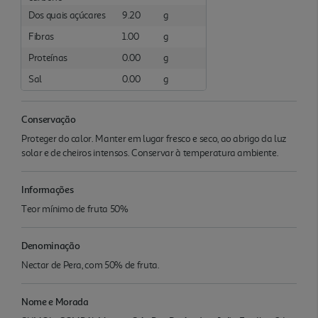
Dos quais açúcares
9.20
g
Fibras
1.00
g
Proteínas
0.00
g
Sal
0.00
g
Conservação
Proteger do calor. Manter em lugar fresco e seco, ao abrigo da luz
solar e de cheiros intensos. Conservar à temperatura ambiente.
Informações
Teor mínimo de fruta 50%
Denominação
Nectar de Pera, com 50% de fruta.
Nome e Morada