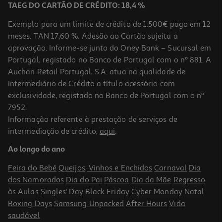
TAEG DO CARTÃO DE CRÉDITO: 18,4 %
Exemplo para um limite de crédito de 1.500€ pago em 12
meses. TAN 17,60 %. Adesão ao Cartão sujeita a
aprovação. Informe-se junto do Oney Bank – Sucursal em
Portugal, registado no Banco de Portugal com o nº 881. A
Auchan Retail Portugal, S.A. atua na qualidade de
Intermediário de Crédito a título acessório com
-18%
exclusividade, registado no Banco de Portugal com o nº
7952.
Informação referente à prestação de serviços de
5.0
(2)
intermediação de crédito,
aqui
.
Nectar Compal Clássico Tutti-Frutti 0.30l
Ao longo do ano
2.43 €/Lt
Price reduced from
to
0,89 €
Feira do Bebé
Queijos, Vinhos e Enchidos
Carnaval
Dia
0,73 €
dos Namorados
Dia do Pai
Páscoa
Dia da Mãe
Regresso
Promoção
às Aulas
Singles' Day
Black Friday
Cyber Monday
Natal
Boxing Days
Samsung Unpacked
After Hours
Vida
saudável