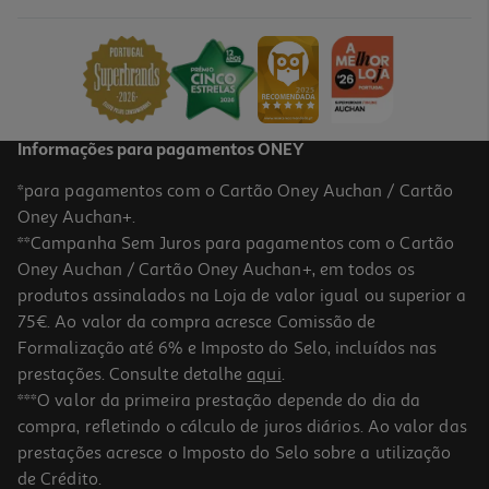
1.58 €/Lt
0,95 €
Informações para pagamentos ONEY
*para pagamentos com o Cartão Oney Auchan / Cartão
Oney Auchan+.
**Campanha Sem Juros para pagamentos com o Cartão
Oney Auchan / Cartão Oney Auchan+, em todos os
produtos assinalados na Loja de valor igual ou superior a
75€. Ao valor da compra acresce Comissão de
Formalização até 6% e Imposto do Selo, incluídos nas
prestações. Consulte detalhe
aqui
.
4.2
(10)
Néctar Auchan Tutti Frutti 3x200ml
***O valor da primeira prestação depende do dia da
compra, refletindo o cálculo de juros diários. Ao valor das
1.58 €/Lt
prestações acresce o Imposto do Selo sobre a utilização
0,95 €
de Crédito.