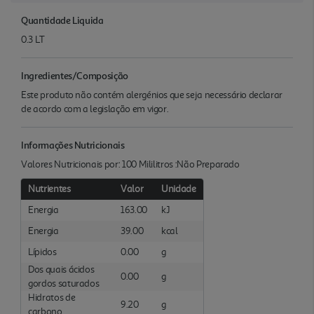
Quantidade Liquida
0.3 LT
Ingredientes/Composição
Este produto não contém alergénios que seja necessário declarar
de acordo com a legislação em vigor.
Informações Nutricionais
Valores Nutricionais por: 100 Mililitros :Não Preparado
Nutrientes
Valor
Unidade
Energia
163.00
kJ
Energia
39.00
kcal
Lípidos
0.00
g
Dos quais ácidos
0.00
g
gordos saturados
Hidratos de
9.20
g
carbono