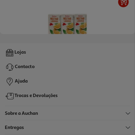
4.7
(6)
Néctar Auchan Laranja 3x200ml
Lojas
1.58 €/Lt
Contacto
0,95 €
Ajuda
Trocas e Devoluções
Sobre a Auchan
Entregas