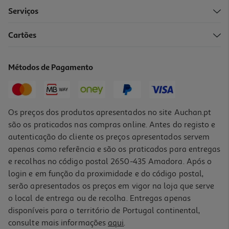
Serviços
4.6
(11)
Cartões
Néctar Auchan Pêra 3x200ml
1.58 €/Lt
Métodos de Pagamento
0,95 €
Os preços dos produtos apresentados no site Auchan.pt
são os praticados nas compras online. Antes do registo e
autenticação do cliente os preços apresentados servem
apenas como referência e são os praticados para entregas
e recolhas no código postal 2650-435 Amadora. Após o
login e em função da proximidade e do código postal,
serão apresentados os preços em vigor na loja que serve
o local de entrega ou de recolha. Entregas apenas
disponíveis para o território de Portugal continental,
4.9
(10)
consulte mais informações
aqui
.
Néctar Auchan Pêssego 3x200ml