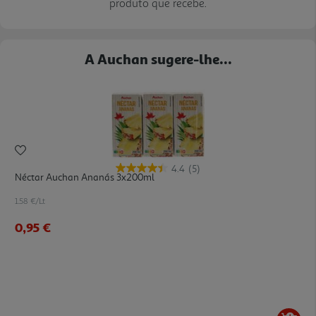
produto que recebe.
A Auchan sugere-lhe...
4.4
(5)
Néctar Auchan Ananás 3x200ml
1.58 €/Lt
0,95 €