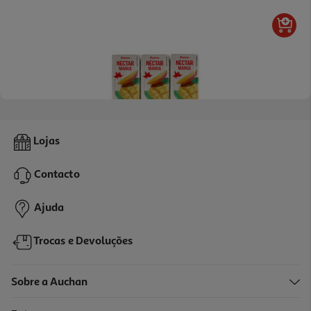
4.8
(9)
Néctar Auchan Manga 3x200ml
Lojas
1.58 €/Lt
Contacto
0,95 €
Ajuda
Trocas e Devoluções
Sobre a Auchan