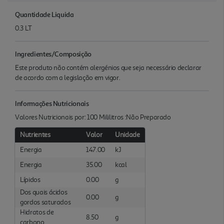
Quantidade Liquida
0.3 LT
Ingredientes/Composição
Este produto não contém alergénios que seja necessário declarar
de acordo com a legislação em vigor.
Informações Nutricionais
Valores Nutricionais por: 100 Mililitros :Não Preparado
Nutrientes
Valor
Unidade
Energia
147.00
kJ
Energia
35.00
kcal
Lípidos
0.00
g
Dos quais ácidos
0.00
g
gordos saturados
Hidratos de
8.50
g
carbono