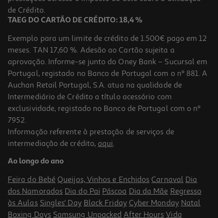
0,95 €
de Crédito.
TAEG DO CARTÃO DE CRÉDITO: 18,4 %
Exemplo para um limite de crédito de 1.500€ pago em 12
meses. TAN 17,60 %. Adesão ao Cartão sujeita a
aprovação. Informe-se junto do Oney Bank – Sucursal em
Portugal, registado no Banco de Portugal com o nº 881. A
Auchan Retail Portugal, S.A. atua na qualidade de
Intermediário de Crédito a título acessório com
-18%
exclusividade, registado no Banco de Portugal com o nº
7952.
Informação referente à prestação de serviços de
5.0
(2)
intermediação de crédito,
aqui
.
Nectar Compal Clássico Pera 0.30l
Ao longo do ano
2.43 €/Lt
Price reduced from
to
0,89 €
Feira do Bebé
Queijos, Vinhos e Enchidos
Carnaval
Dia
0,73 €
dos Namorados
Dia do Pai
Páscoa
Dia da Mãe
Regresso
Promoção
às Aulas
Singles' Day
Black Friday
Cyber Monday
Natal
Boxing Days
Samsung Unpacked
After Hours
Vida