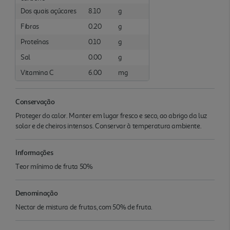
Dos quais açúcares
8.10
g
Fibras
0.20
g
Proteínas
0.10
g
Sal
0.00
g
Vitamina C
6.00
mg
Conservação
Proteger do calor. Manter em lugar fresco e seco, ao abrigo da luz
solar e de cheiros intensos. Conservar à temperatura ambiente.
Informações
Teor mínimo de fruta 50%
Denominação
Nectar de mistura de frutas, com 50% de fruta.