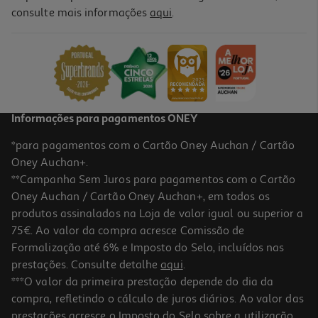
4.6
(11)
consulte mais informações
aqui
.
Néctar Auchan Pêra 3x200ml
1.58 €/Lt
0,95 €
Informações para pagamentos ONEY
*para pagamentos com o Cartão Oney Auchan / Cartão
Oney Auchan+.
**Campanha Sem Juros para pagamentos com o Cartão
Oney Auchan / Cartão Oney Auchan+, em todos os
produtos assinalados na Loja de valor igual ou superior a
75€. Ao valor da compra acresce Comissão de
Formalização até 6% e Imposto do Selo, incluídos nas
prestações. Consulte detalhe
aqui
.
4.9
(10)
Néctar Auchan Pêssego 3x200ml
***O valor da primeira prestação depende do dia da
compra, refletindo o cálculo de juros diários. Ao valor das
1.58 €/Lt
prestações acresce o Imposto do Selo sobre a utilização