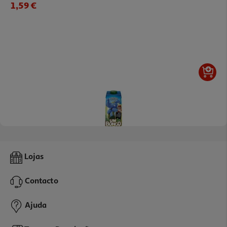
1,59 €
4.8
(11)
Néctar Um Bongo 8 Frutos 1l
Lojas
1.59 €/Lt
Contacto
1,59 €
Ajuda