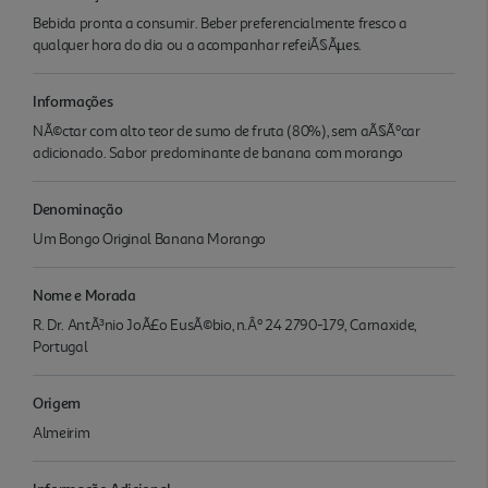
Bebida pronta a consumir. Beber preferencialmente fresco a
qualquer hora do dia ou a acompanhar refeiÃ§Ãµes.
Informações
NÃ©ctar com alto teor de sumo de fruta (80%), sem aÃ§Ãºcar
adicionado. Sabor predominante de banana com morango
Denominação
Um Bongo Original Banana Morango
Nome e Morada
R. Dr. AntÃ³nio JoÃ£o EusÃ©bio, n.Âº 24 2790-179, Carnaxide,
Portugal
Origem
Almeirim