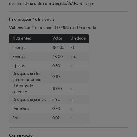
declarar de acordo com a legislaÃ§Ã£o em vigor.
Informações Nutricionais
Valores Nutricionais por: 100 Mililitros :Preparado
Nutrientes
Valor
Unidade
Energia
184.00
kJ
Energia
44.00
kcal
Lípidos
0.50
g
Dos quais ácidos
0.10
gordos saturados
Hidratos de
10.30
g
carbono
Dos quais açúcares
8.90
g
Proteínas
0.50
g
Sal
0.01
g
Conservação