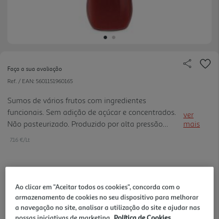
Faça a sua avaliação
Ref. / EAN:
5601151960165
Sumos de vários frutos com ingredientes
funcionais. Sem adição de açúcar e concentrados.
ver
Não pasteurizado. Produzido por alta pressão
mais
(HPP).
7.16 €/Lt
1,79 €
Ao clicar em "Aceitar todos os cookies", concorda com o
+0,10 € Depósito
armazenamento de cookies no seu dispositivo para melhorar
a navegação no site, analisar a utilização do site e ajudar nas
Notas de preparação
nossas iniciativas de marketing.
Política de Cookies