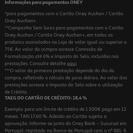
Informações para pagamentos ONEY
*para pagamentos com o Cartão Oney Auchan / Cartão
Oney Auchan+.
**Campanha Sem Juros para pagamentos com o Cartão
Oney Auchan / Cartão Oney Auchan+, em todos os
-15%
produtos assinalados na Loja de valor igual ou superior a
75€. Ao valor da compra acresce Comissão de
Formalização até 6% e Imposto do Selo, incluídos nas
prestações. Consulte detalhe
aqui
.
Sumos Compal Fresco Laranja Alg 0.75l (sdr)
***O valor da primeira prestação depende do dia da
compra, refletindo o cálculo de juros diários. Ao valor das
3.72 €/Lt
Price reduced from
to
prestações acresce o Imposto do Selo sobre a utilização
3,29 €
2,79 €
de Crédito.
+0,10 € Depósito
TAEG DO CARTÃO DE CRÉDITO: 18,4 %
Promoção
Exemplo para um limite de crédito de 1.500€ pago em 12
meses. TAN 17,60 %. Adesão ao Cartão sujeita a
aprovação. Informe-se junto do Oney Bank – Sucursal em
Portugal, registado no Banco de Portugal com o nº 881. A