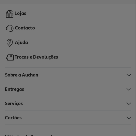
Refrigerante Sunny Delight Morango 0.33l (sdr)
Lojas
3 €/Lt
Price reduced from
to
1,37 €
Contacto
0,99 €
+0,10 € Depósito
Ajuda
Promoção
Trocas e Devoluções
Sobre a Auchan
Entregas
Serviços
Cartões
Sumo Andros Clementina 15l (sdr)
3.19 €/Lt