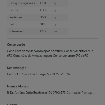
Dos quais açúcares
12.70
g
Fibras
1.00
g
Proteínas
0.50
g
Sal
0.01
g
Vitamina C
12.00
mg
Conservação
Condições de conservação após abertura: Conservar entre 0ºC e
6ºC. Condições de Armazenagem: Conservar entre 0ºC e 6ºC.
Denominação
Compal Fr Smoothie Energia 6GR 0,25L PET Nv
Nome e Morada
R. Dr. António João Eusébio, n.º24 2790-179, Carnaxide, Portugal
Origem