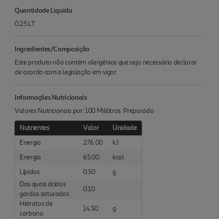
Quantidade Liquida
0.25 LT
Ingredientes/Composição
Este produto não contém alergénios que seja necessário declarar
de acordo com a legislação em vigor.
Informações Nutricionais
Valores Nutricionais por: 100 Mililitros :Preparado
Nutrientes
Valor
Unidade
Energia
276.00
kJ
Energia
65.00
kcal
Lípidos
0.50
g
Dos quais ácidos
0.10
gordos saturados
Hidratos de
14.50
g
carbono