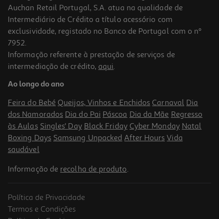
Auchan Retail Portugal, S.A. atua na qualidade de
Intermediário de Crédito a título acessório com
exclusividade, registado no Banco de Portugal com o nº
7952.
Informação referente à prestação de serviços de
intermediação de crédito,
aqui
.
Sumo Compal Fresco Mirtilo Framb 0.25l (sdr)
Ao longo do ano
6.36 €/Lt
Feira do Bebé
Queijos, Vinhos e Enchidos
Carnaval
Dia
1,59 €
dos Namorados
Dia do Pai
Páscoa
Dia da Mãe
Regresso
+0,10 € Depósito
às Aulas
Singles' Day
Black Friday
Cyber Monday
Natal
Boxing Days
Samsung Unpacked
After Hours
Vida
saudável
Informação de
recolha de produto
.
Política de Privacidade
Termos e Condições