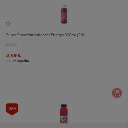
Super Smoothie Innocent Energia 300ml (sdr)
8.3 €/Lt
2,49 €
+0,10 € Depósito
-28%