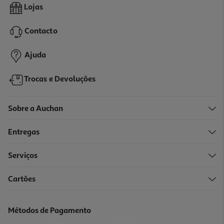
Sumo Innocent Laranja C/ Polpa 900ml (sdr)
Lojas
3.77 €/Lt
Contacto
3,39 €
+0,10 € Depósito
Ajuda
Trocas e Devoluções
Sobre a Auchan
Entregas
Serviços
Cartões
Smoothie Innocent Maçã Kiwi E Lima 250ml (sdr)
8.76 €/Lt
Métodos de Pagamento
2,19 €