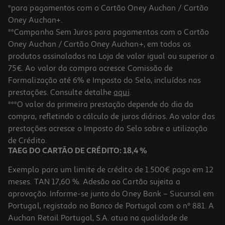
*para pagamentos com o Cartão Oney Auchan / Cartão
Oney Auchan+.
**Campanha Sem Juros para pagamentos com o Cartão
Oney Auchan / Cartão Oney Auchan+, em todos os
produtos assinalados na Loja de valor igual ou superior a
75€. Ao valor da compra acresce Comissão de
Formalização até 6% e Imposto do Selo, incluídos nas
prestações. Consulte detalhe
aqui
.
Sumo Compal Fresco Laranja Alg 0.25l (sdr)
***O valor da primeira prestação depende do dia da
compra, refletindo o cálculo de juros diários. Ao valor das
6.36 €/Lt
prestações acresce o Imposto do Selo sobre a utilização
1,59 €
de Crédito.
+0,10 € Depósito
TAEG DO CARTÃO DE CRÉDITO: 18,4 %
Exemplo para um limite de crédito de 1.500€ pago em 12
meses. TAN 17,60 %. Adesão ao Cartão sujeita a
aprovação. Informe-se junto do Oney Bank – Sucursal em
Portugal, registado no Banco de Portugal com o nº 881. A
Auchan Retail Portugal, S.A. atua na qualidade de