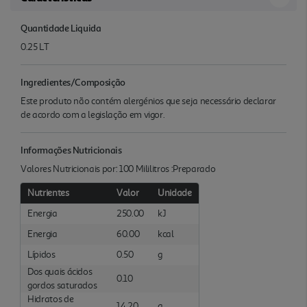
Quantidade Liquida
0.25 LT
Ingredientes/Composição
Este produto não contém alergénios que seja necessário declarar
de acordo com a legislação em vigor.
Informações Nutricionais
Valores Nutricionais por: 100 Mililitros :Preparado
Nutrientes
Valor
Unidade
Energia
250.00
kJ
Energia
60.00
kcal
Lípidos
0.50
g
Dos quais ácidos
0.10
gordos saturados
Hidratos de
14.20
g