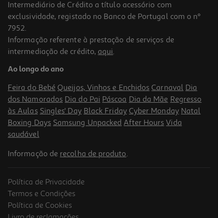
Intermediário de Crédito a título acessório com
exclusividade, registado no Banco de Portugal com o nº
7952.
Informação referente à prestação de serviços de
intermediação de crédito,
aqui
.
Sumo Compal Fresco Morango 0.25l (sdr)
Ao longo do ano
6.36 €/Lt
Feira do Bebé
Queijos, Vinhos e Enchidos
Carnaval
Dia
1,59 €
dos Namorados
Dia do Pai
Páscoa
Dia da Mãe
Regresso
+0,10 € Depósito
às Aulas
Singles' Day
Black Friday
Cyber Monday
Natal
Boxing Days
Samsung Unpacked
After Hours
Vida
saudável
Informação de
recolha de produto
.
Política de Privacidade
Termos e Condições
Política de Cookies
Livro de reclamações