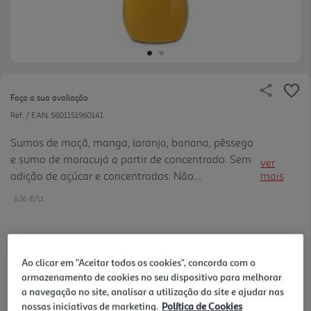
Faça a sua avaliação
Ref. / EAN:
5601151960141
Sumos de maçã, manga, laranja, banana, pêssego
e sumo de maracujá a partir de concentrado. Sem
ver
adição de açúcar e concentrados. Não
mais
pasteurizado. Produzido por alta pressão (HPP).
6.36 €/Lt
1,59 €
Ao clicar em "Aceitar todos os cookies", concorda com o
+0,10 € Depósito
armazenamento de cookies no seu dispositivo para melhorar
a navegação no site, analisar a utilização do site e ajudar nas
Notas de preparação
nossas iniciativas de marketing.
Política de Cookies