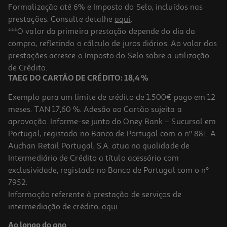
Formalização até 6% e Imposto do Selo, incluídos nas
prestações. Consulte detalhe
aqui
.
Condicionador Ultra Suave Carvão 200ml
***O valor da primeira prestação depende do dia da
compra, refletindo o cálculo de juros diários. Ao valor das
14.75 €/Lt
Price reduced from
to
prestações acresce o Imposto do Selo sobre a utilização
3,69 €
2,95 €
de Crédito.
Promoção
TAEG DO CARTÃO DE CRÉDITO: 18,4 %
Exemplo para um limite de crédito de 1.500€ pago em 12
meses. TAN 17,60 %. Adesão ao Cartão sujeita a
aprovação. Informe-se junto do Oney Bank – Sucursal em
Portugal, registado no Banco de Portugal com o nº 881. A
Auchan Retail Portugal, S.A. atua na qualidade de
Intermediário de Crédito a título acessório com
exclusividade, registado no Banco de Portugal com o nº
7952.
Informação referente à prestação de serviços de
5.0
(3)
intermediação de crédito,
aqui
.
Condicionador Ultra Suave Leite De Côco 400ml
Ao longo do ano