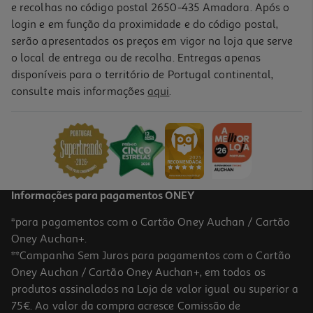
e recolhas no código postal 2650-435 Amadora. Após o
login e em função da proximidade e do código postal,
serão apresentados os preços em vigor na loja que serve
o local de entrega ou de recolha. Entregas apenas
disponíveis para o território de Portugal continental,
5.0
(3)
consulte mais informações
aqui
.
Condicionador Ultra Suave Gama Maravilhosa 400ml
14.72 €/Lt
5,89 €
Informações para pagamentos ONEY
*para pagamentos com o Cartão Oney Auchan / Cartão
Oney Auchan+.
**Campanha Sem Juros para pagamentos com o Cartão
Oney Auchan / Cartão Oney Auchan+, em todos os
-20%
produtos assinalados na Loja de valor igual ou superior a
75€. Ao valor da compra acresce Comissão de