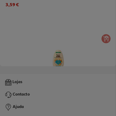
3,59 €
4.0
(1)
Condicionador Ultra Suave Riqueza D'argão 400ml
Lojas
14.72 €/Lt
Contacto
5,89 €
Ajuda