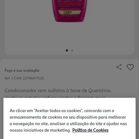
Faça a sua avaliação
Ref. / EAN:
22796977526
Condicionador sem sulfatos à base de Queratina,
ajuda os cabelos enfraquecidos a ficarem mais
ver
fortes e resistentes, acabando com as pontas
mais
Ao clicar em "Aceitar todos os cookies", concorda com o
espigadas. Este tratamento suave recupera a força
18.68 €/Lt
armazenamento de cookies no seu dispositivo para melhorar
natural e hidratação dos seus cabelos. - Ajuda a
a navegação no site, analisar a utilização do site e ajudar nas
acabar com as pon tas espigadas e previne o seu
nossas iniciativas de marketing.
Política de Cookies
aparecimento. - Fortalece e protege cada fio de