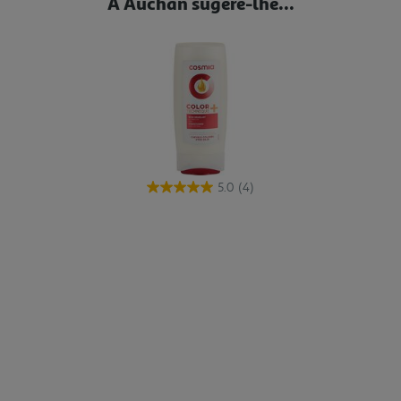
A Auchan sugere-lhe...
5.0
(4)