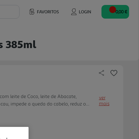
FAVORITOS
LOGIN
0,00 €
s 385ml
com leite de Coco, leite de Abacate,
ver
mais
cau, impede a queda do cabelo, reduz o
 aos caracóis.