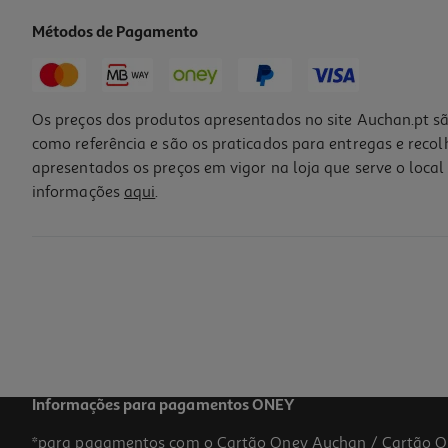
Métodos de Pagamento
-19%
Os preços dos produtos apresentados no site Auchan.pt sã
como referência e são os praticados para entregas e reco
apresentados os preços em vigor na loja que serve o local 
informações
aqui
.
Condicionador Ogx Leite De Côco 385ml
15.17 €/Lt
Price reduced from
to
7,19 €
5,84 €
Promoção
Informações para pagamentos ONEY
*para pagamentos com o Cartão Oney Auchan / Cartão O