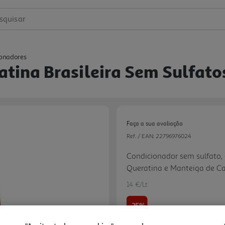
squisar
onadores
tina Brasileira Sem Sulfato
Faça a sua avaliação
Ref. / EAN:
22796976024
Condicionador sem sulfato, 
Queratina e Manteiga de Ca
frisado e dai mais definição
14 €/Lt
-25%
Next