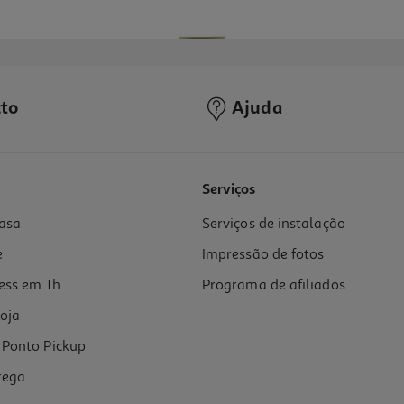
to
Ajuda
5.0
(1)
Serviços
asa
Serviços de instalação
e
Impressão de fotos
ess em 1h
Programa de afiliados
oja
Ponto Pickup
rega