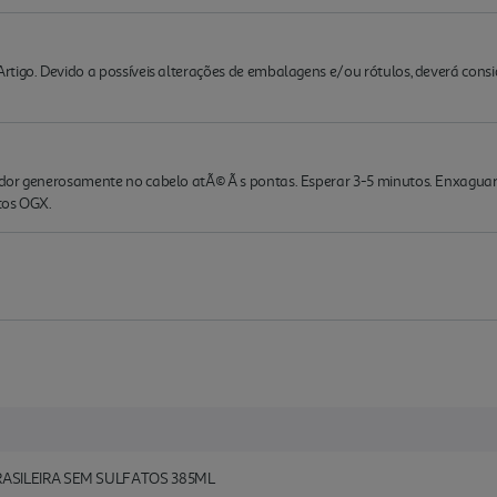
rtigo. Devido a possíveis alterações de embalagens e/ou rótulos, deverá cons
dor generosamente no cabelo atÃ© Ã s pontas. Esperar 3-5 minutos. Enxaguar
tos OGX.
ASILEIRA SEM SULFATOS 385ML