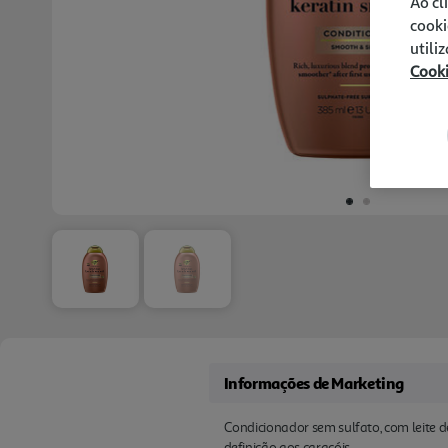
Ao cl
cooki
utili
Cook
Informações de Marketing
Condicionador sem sulfato, com leite d
definição aos caracóis.