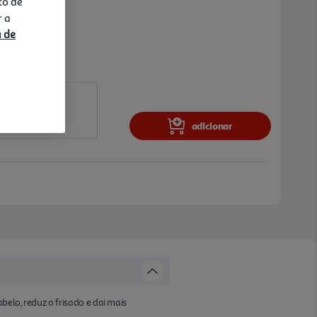
to de
r a
a de
adicionar
elo, reduz o frisado e dai mais