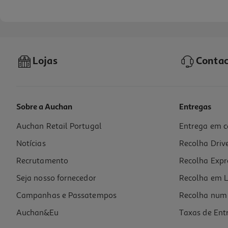
Lojas
Contac
Sobre a Auchan
Entregas
Auchan Retail Portugal
Entrega em c
Condicionador Pantene Pro-V Miracles Antifrizz 160ml
Notícias
Recolha Driv
49.94 €/Lt
Recrutamento
Recolha Expr
7,99 €
Seja nosso fornecedor
Recolha em L
Campanhas e Passatempos
Recolha num 
Auchan&Eu
Taxas de Ent