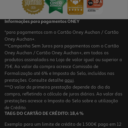
3,69 €
Informações para pagamentos ONEY
*para pagamentos com o Cartão Oney Auchan / Cartão
Oney Auchan+.
**Campanha Sem Juros para pagamentos com o Cartão
Oney Auchan / Cartão Oney Auchan+, em todos os
produtos assinalados na Loja de valor igual ou superior a
75€. Ao valor da compra acresce Comissão de
Formalização até 6% e Imposto do Selo, incluídos nas
prestações. Consulte detalhe
aqui
.
Champô Evoluderm Karité 1 Lt
***O valor da primeira prestação depende do dia da
compra, refletindo o cálculo de juros diários. Ao valor das
5.85 €/Lt
prestações acresce o Imposto do Selo sobre a utilização
5,85 €
de Crédito.
TAEG DO CARTÃO DE CRÉDITO: 18,4 %
Exemplo para um limite de crédito de 1.500€ pago em 12