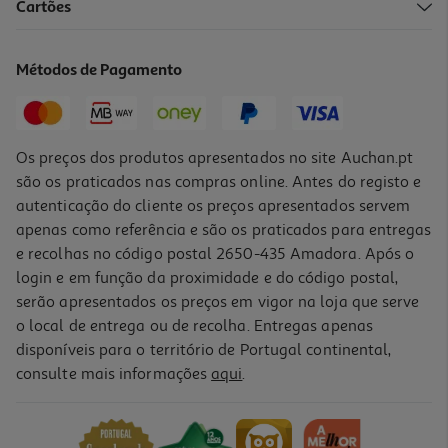
Cartões
Champô Fructis Hair Food Macadâmia 350ml
11.29 €/Lt
Métodos de Pagamento
3,95 €
Os preços dos produtos apresentados no site Auchan.pt
são os praticados nas compras online. Antes do registo e
autenticação do cliente os preços apresentados servem
apenas como referência e são os praticados para entregas
e recolhas no código postal 2650-435 Amadora. Após o
login e em função da proximidade e do código postal,
serão apresentados os preços em vigor na loja que serve
o local de entrega ou de recolha. Entregas apenas
disponíveis para o território de Portugal continental,
4.3
(4)
consulte mais informações
aqui
.
Champô Ultra Suave Água De Arroz 250ml
14.76 €/Lt