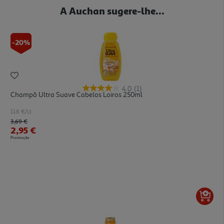
A Auchan sugere-lhe...
-20%
4.0
(1)
Champô Ultra Suave Cabelos Loiros 250ml
11.8 €/Lt
Price reduced from
to
3,69 €
2,95 €
Promoção