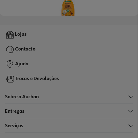
1.0
(1)
Champô Ultra Suave Gama Maravilhosa 250ml
Lojas
14.76 €/Lt
Contacto
3,69 €
Ajuda
Trocas e Devoluções
Sobre a Auchan
Entregas
Serviços