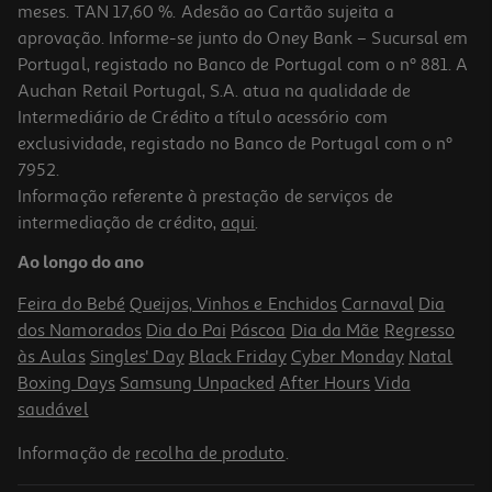
meses. TAN 17,60 %. Adesão ao Cartão sujeita a
aprovação. Informe-se junto do Oney Bank – Sucursal em
Portugal, registado no Banco de Portugal com o nº 881. A
Auchan Retail Portugal, S.A. atua na qualidade de
Intermediário de Crédito a título acessório com
exclusividade, registado no Banco de Portugal com o nº
7952.
Informação referente à prestação de serviços de
intermediação de crédito,
aqui
.
Champô Evoluderm Cab Seco Huile Précieuse 1 Lt
Ao longo do ano
5.85 €/Lt
Feira do Bebé
Queijos, Vinhos e Enchidos
Carnaval
Dia
5,85 €
dos Namorados
Dia do Pai
Páscoa
Dia da Mãe
Regresso
às Aulas
Singles' Day
Black Friday
Cyber Monday
Natal
Boxing Days
Samsung Unpacked
After Hours
Vida
saudável
Informação de
recolha de produto
.