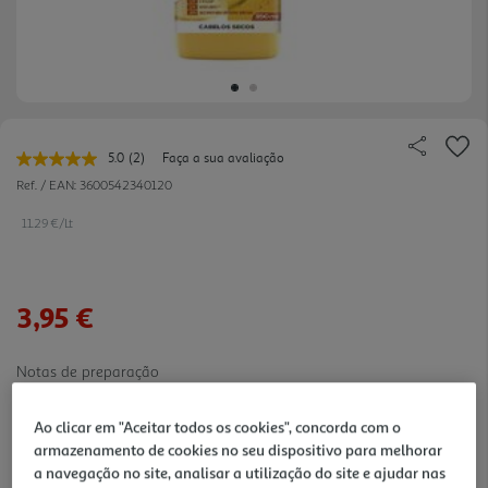
5.0
(2)
Faça a sua avaliação
Leu
2
Ref. / EAN:
3600542340120
avaliações.
Link
11.29 €/Lt
para
a
mesma
página.
3,95 €
Notas de preparação
Ao clicar em "Aceitar todos os cookies", concorda com o
armazenamento de cookies no seu dispositivo para melhorar
a navegação no site, analisar a utilização do site e ajudar nas