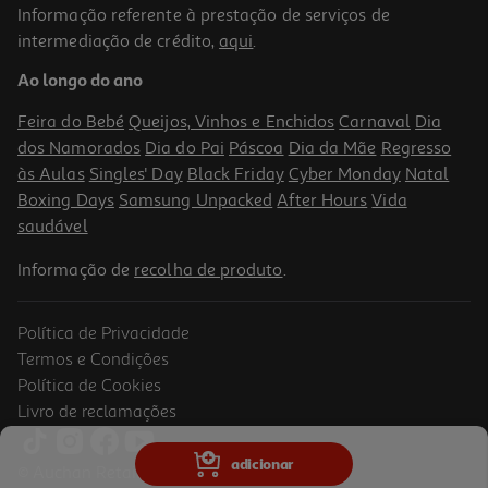
Informação referente à prestação de serviços de
5.0
(1)
intermediação de crédito,
aqui
.
Champô Gliss Long & Sublime 400ml
Ao longo do ano
9.23 €/Lt
Price reduced from
to
6,99 €
Feira do Bebé
Queijos, Vinhos e Enchidos
Carnaval
Dia
3,69 €
dos Namorados
Dia do Pai
Páscoa
Dia da Mãe
Regresso
Promoção
às Aulas
Singles' Day
Black Friday
Cyber Monday
Natal
Boxing Days
Samsung Unpacked
After Hours
Vida
saudável
Informação de
recolha de produto
.
Política de Privacidade
Termos e Condições
Política de Cookies
Livro de reclamações
4.8
(4)
Champô Elvive Growth Booster 200 Ml
adicionar
© Auchan Retail Portugal
24.9 €/Lt