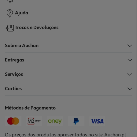
1,89 €
Ajuda
Trocas e Devoluções
Sobre a Auchan
Entregas
Serviços
5.0
(5)
Cartões
Champô Cosmia Technique Color + Com Filtro Uv 400ml
4.98 €/Lt
Métodos de Pagamento
1,99 €
Os preços dos produtos apresentados no site Auchan.pt