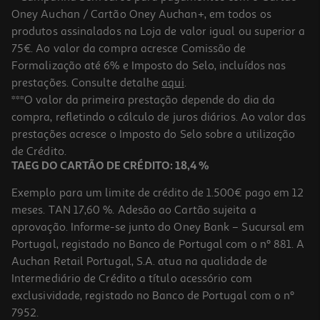
Oney Auchan / Cartão Oney Auchan+, em todos os
produtos assinalados na Loja de valor igual ou superior a
75€. Ao valor da compra acresce Comissão de
Formalização até 6% e Imposto do Selo, incluídos nas
prestações. Consulte detalhe
aqui
.
4.3
(3)
Champô Liso E Sedoso 3 Em 1 Pantene 300 Ml
***O valor da primeira prestação depende do dia da
compra, refletindo o cálculo de juros diários. Ao valor das
21.97 €/Lt
prestações acresce o Imposto do Selo sobre a utilização
6,59 €
de Crédito.
TAEG DO CARTÃO DE CRÉDITO: 18,4 %
Exemplo para um limite de crédito de 1.500€ pago em 12
meses. TAN 17,60 %. Adesão ao Cartão sujeita a
aprovação. Informe-se junto do Oney Bank – Sucursal em
Portugal, registado no Banco de Portugal com o nº 881. A
Auchan Retail Portugal, S.A. atua na qualidade de
Intermediário de Crédito a título acessório com
-47%
exclusividade, registado no Banco de Portugal com o nº
7952.