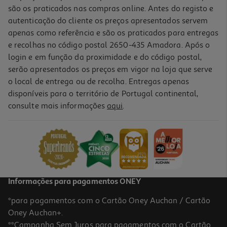
são os praticados nas compras online. Antes do registo e
autenticação do cliente os preços apresentados servem
apenas como referência e são os praticados para entregas
e recolhas no código postal 2650-435 Amadora. Após o
login e em função da proximidade e do código postal,
serão apresentados os preços em vigor na loja que serve
o local de entrega ou de recolha. Entregas apenas
disponíveis para o território de Portugal continental,
4.6
(14)
consulte mais informações
aqui
.
Champô Cosmia Óleo De Argão 500ml
3.78 €/Lt
1,89 €
Informações para pagamentos ONEY
*para pagamentos com o Cartão Oney Auchan / Cartão
Oney Auchan+.
**Campanha Sem Juros para pagamentos com o Cartão