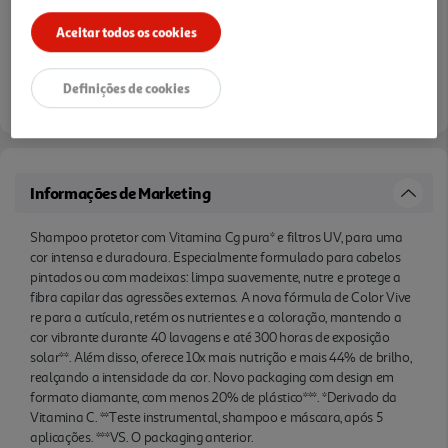
com menos 20% de plástico***. *Derivado da
Aceitar todos os cookies
Vitamina C. **Teste instrumental, shampoo e
máscara, após 5 aplicações. ***VS. O packaging
Definições de cookies
anterior.
Informações de Marketing
Shampoo protetor com Vitamina Cg pura* e filtros UV, para uma
cor intensa e duradoura. Especialmente formulado para cabelos
pintados ou com madeixas: limpa suavemente, nutre e protege a
fibra capilar das agressões externas. A nova fórmula de Color Vive
re para a cutícula, retém os nutrientes e a coloração, mantendo a
cor vibrante durante 40 lavagens e até 300 horas de exposição
solar**. Além disso, oferece 10x mais nutrição e mais 44% de brilho,
realçando a intensidade da cor. Novo packaging com design em
formato diamante, com menos 20% de plástico***. *Derivado da
Vitamina C. **Teste instrumental, shampoo e máscara, após 5
aplicações. ***VS. O packaging anterior.