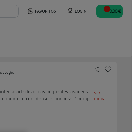
FAVORITOS
LOGIN
0,00 €
avaliação
intensidade devido às frequentes lavagens.
ver
mais
ara manter a cor intensa e luminosa. Champô
iona: - Brilho Radiante. - Proteção da cor até