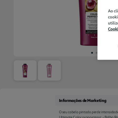
Ao cl
cooki
utili
Cook
Informações de Marketing
O seu cabelo pintado perde intensidade
Ultimate Color proporciona: - Brilho R