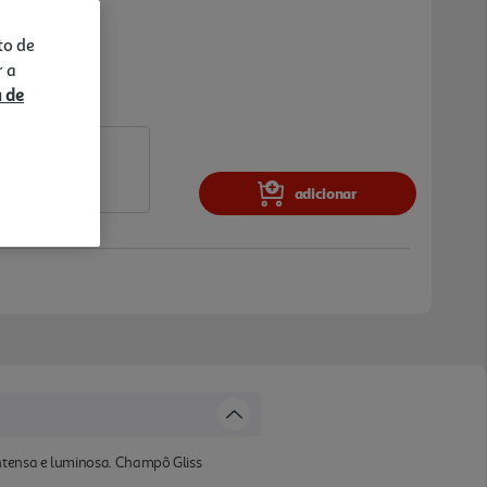
to de
r a
a de
adicionar
intensa e luminosa. Champô Gliss