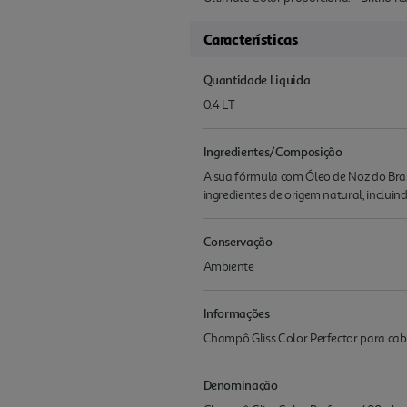
Características
Quantidade Liquida
0.4 LT
Ingredientes/Composição
A sua fórmula com Óleo de Noz do Brasi
ingredientes de origem natural, incluin
Conservação
Ambiente
Informações
Champô Gliss Color Perfector para ca
Denominação