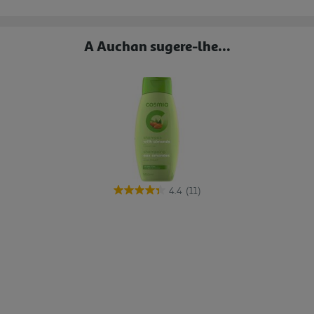
A Auchan sugere-lhe...
4.4
(11)