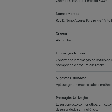
Champô Gliss Color Perfector 400ml
Nome e Morada
Rua D. Nuno Álvares Pereira 4 e 4A Pol
Origem
Alemanha
Informação Adicional
Confirmar a informação no Rótulo do A
acompanha o produto que recebe.
Sugestões Utilização
Aplique gentilmente no cabelo molha
Precauções Utilização
Evitar contacto com os olhos. Em caso
de tenra idade sem vigilância.