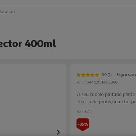
squisar
ector 400ml
5.0
(1)
Faça a sua 
Leu
uma
Ref. / EAN:
5201143151993
avaliação.
Link
O seu cabelo pintado perde 
para
Precisa de proteção extra p
a
mesma
Gliss Ultimate Color proporc
página.
9.23 €/Lt
12 semanas.
-35%
Next