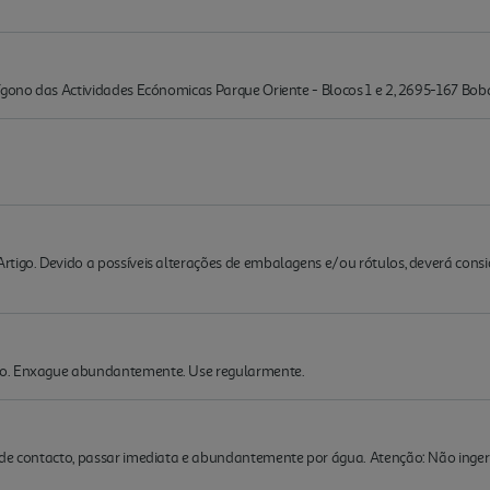
ígono das Actividades Ecónomicas Parque Oriente - Blocos 1 e 2, 2695-167 Bo
rtigo. Devido a possíveis alterações de embalagens e/ou rótulos, deverá cons
do. Enxague abundantemente. Use regularmente.
 de contacto, passar imediata e abundantemente por água. Atenção: Não ingeri