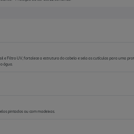
l e Filtro UV, fortalece a estrutura do cabelo e sela as cutículas para uma p
do água.
belos pintados ou com madeixas.