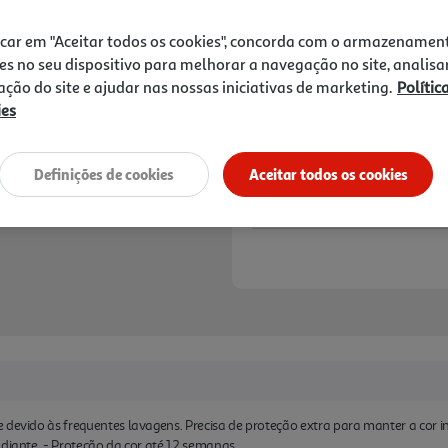
Price reduced from
to
5,69 €
3,69 €
icar em "Aceitar todos os cookies", concorda com o armazenamen
Promoção:
de 15/4/2024 a 19/8/2026
es no seu dispositivo para melhorar a navegação no site, analisa
zação do site e ajudar nas nossas iniciativas de marketing.
Polític
Notas de preparação
ies
Definições de cookies
Aceitar todos os cookies
 devido às frequentes lavagens. Precisa de proteção extra para manter a cor 
adiante. - Proteção da cor até 12 semanas.