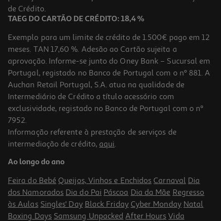
7,49 €
de Crédito.
TAEG DO CARTÃO DE CRÉDITO: 18,4 %
Exemplo para um limite de crédito de 1.500€ pago em 12
meses. TAN 17,60 %. Adesão ao Cartão sujeita a
aprovação. Informe-se junto do Oney Bank – Sucursal em
Portugal, registado no Banco de Portugal com o nº 881. A
Auchan Retail Portugal, S.A. atua na qualidade de
Intermediário de Crédito a título acessório com
-25%
exclusividade, registado no Banco de Portugal com o nº
7952.
Informação referente à prestação de serviços de
5.0
(3)
intermediação de crédito,
aqui
.
Champô Linic Anti-Caspa Men Cool Sport 360ml
Ao longo do ano
13.72 €/Lt
Price reduced from
to
6,59 €
Feira do Bebé
Queijos, Vinhos e Enchidos
Carnaval
Dia
4,94 €
dos Namorados
Dia do Pai
Páscoa
Dia da Mãe
Regresso
Promoção
às Aulas
Singles' Day
Black Friday
Cyber Monday
Natal
Boxing Days
Samsung Unpacked
After Hours
Vida