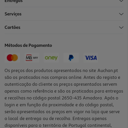
Entregas
-25%
Serviços
4.5
(2)
Cartões
Champô Linic Anti-Caspa Men Limpeza Profunda 360ml
13.72 €/Lt
Métodos de Pagamento
Price reduced from
to
6,59 €
4,94 €
Promoção
Os preços dos produtos apresentados no site Auchan.pt
são os praticados nas compras online. Antes do registo e
autenticação do cliente os preços apresentados servem
apenas como referência e são os praticados para entregas
e recolhas no código postal 2650-435 Amadora. Após o
login e em função da proximidade e do código postal,
-25%
serão apresentados os preços em vigor na loja que serve
o local de entrega ou de recolha. Entregas apenas
disponíveis para o território de Portugal continental,