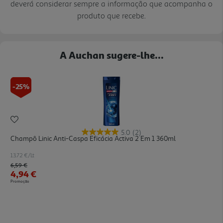
deverá considerar sempre a informação que acompanha o
produto que recebe.
A Auchan sugere-lhe...
-25%
5.0
(2)
Champô Linic Anti-Caspa Eficácia Activa 2 Em 1 360ml
13.72 €/Lt
Price reduced from
to
6,59 €
4,94 €
Promoção