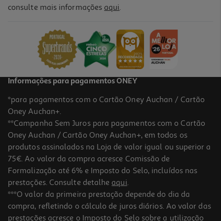
4.7
(6)
consulte mais informações
aqui
.
Champô Linic Anti-Caspa Men Anti-Queda 360ml
13.72 €/Lt
Price reduced from
to
6,59 €
4,94 €
Promoção
Informações para pagamentos ONEY
*para pagamentos com o Cartão Oney Auchan / Cartão
Oney Auchan+.
**Campanha Sem Juros para pagamentos com o Cartão
Oney Auchan / Cartão Oney Auchan+, em todos os
produtos assinalados na Loja de valor igual ou superior a
75€. Ao valor da compra acresce Comissão de
Formalização até 6% e Imposto do Selo, incluídos nas
prestações. Consulte detalhe
aqui
.
4.0
(2)
Champô Sensitive Anticaspa Natur Vital 300ml
***O valor da primeira prestação depende do dia da
compra, refletindo o cálculo de juros diários. Ao valor das
24.97 €/Lt
prestações acresce o Imposto do Selo sobre a utilização