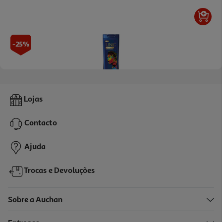
-25%
4.8
(5)
Champô Linic Anti-Caspa Cr7 360ml
Lojas
13.72 €/Lt
Price reduced from
to
6,59 €
Contacto
4,94 €
Promoção
Ajuda
Trocas e Devoluções
Sobre a Auchan