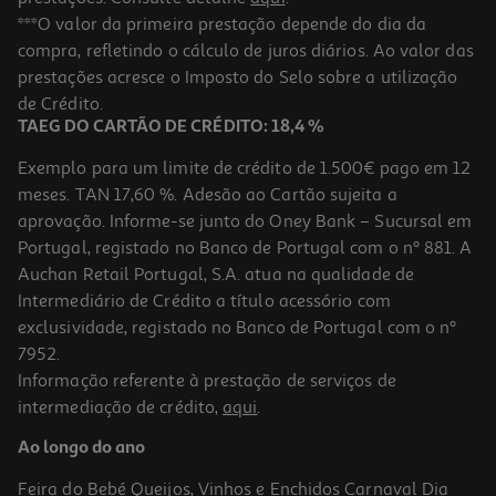
5.0
(1)
Champô Elvive Full Resist 690ml
***O valor da primeira prestação depende do dia da
compra, refletindo o cálculo de juros diários. Ao valor das
9.73 €/Lt
Price reduced from
to
prestações acresce o Imposto do Selo sobre a utilização
10,49 €
6,81 €
de Crédito.
Promoção
TAEG DO CARTÃO DE CRÉDITO: 18,4 %
Exemplo para um limite de crédito de 1.500€ pago em 12
meses. TAN 17,60 %. Adesão ao Cartão sujeita a
aprovação. Informe-se junto do Oney Bank – Sucursal em
Portugal, registado no Banco de Portugal com o nº 881. A
Auchan Retail Portugal, S.A. atua na qualidade de
Intermediário de Crédito a título acessório com
exclusividade, registado no Banco de Portugal com o nº
7952.
Informação referente à prestação de serviços de
intermediação de crédito,
aqui
.
Champô Pantene Pro-V Miracles Hydra 250ml
Ao longo do ano
31.96 €/Lt
Feira do Bebé
Queijos, Vinhos e Enchidos
Carnaval
Dia
7,99 €