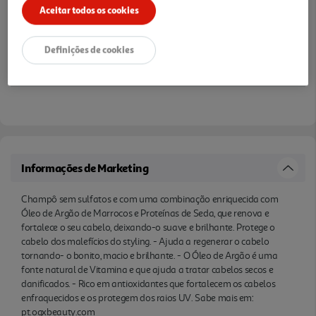
Aceitar todos os cookies
Notas de preparação
Definições de cookies
Informações de Marketing
Champô sem sulfatos e com uma combinação enriquecida com
Óleo de Argão de Marrocos e Proteínas de Seda, que renova e
fortalece o seu cabelo, deixando-o suave e brilhante. Protege o
cabelo dos malefícios do styling. - Ajuda a regenerar o cabelo
tornando- o bonito, macio e brilhante. - O Óleo de Argão é uma
fonte natural de Vitamina e que ajuda a tratar cabelos secos e
danificados. - Rico em antioxidantes que fortalecem os cabelos
enfraquecidos e os protegem dos raios UV. Sabe mais em:
pt.ogxbeauty.com