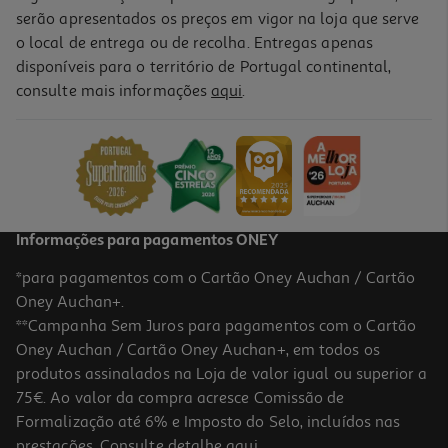
serão apresentados os preços em vigor na loja que serve
o local de entrega ou de recolha. Entregas apenas
disponíveis para o território de Portugal continental,
4.7
(10)
consulte mais informações
aqui
.
Champô Elvive Color Vive 690ml
9.73 €/Lt
6,81 €
Informações para pagamentos ONEY
*para pagamentos com o Cartão Oney Auchan / Cartão
Oney Auchan+.
**Campanha Sem Juros para pagamentos com o Cartão
Oney Auchan / Cartão Oney Auchan+, em todos os
-35%
produtos assinalados na Loja de valor igual ou superior a
75€. Ao valor da compra acresce Comissão de
Formalização até 6% e Imposto do Selo, incluídos nas
prestações. Consulte detalhe
aqui
.