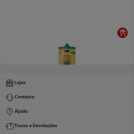
4.2
(5)
Champô Refill Ultra Suave Abacate 250ml
Lojas
11.96 €/Lt
Contacto
2,99 €
Ajuda
Trocas e Devoluções