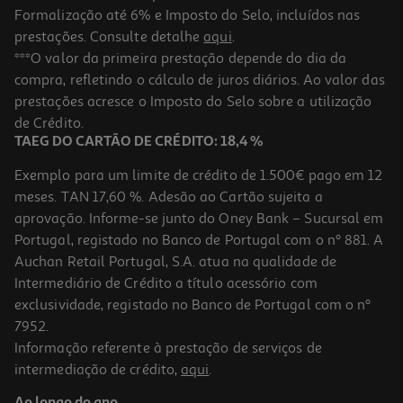
Formalização até 6% e Imposto do Selo, incluídos nas
prestações. Consulte detalhe
aqui
.
Champô Tresemmé Hidratante Rico 400ml
***O valor da primeira prestação depende do dia da
compra, refletindo o cálculo de juros diários. Ao valor das
9.58 €/Lt
prestações acresce o Imposto do Selo sobre a utilização
3,83 €
de Crédito.
TAEG DO CARTÃO DE CRÉDITO: 18,4 %
Exemplo para um limite de crédito de 1.500€ pago em 12
meses. TAN 17,60 %. Adesão ao Cartão sujeita a
aprovação. Informe-se junto do Oney Bank – Sucursal em
Portugal, registado no Banco de Portugal com o nº 881. A
Auchan Retail Portugal, S.A. atua na qualidade de
Intermediário de Crédito a título acessório com
exclusividade, registado no Banco de Portugal com o nº
7952.
Informação referente à prestação de serviços de
4.8
(4)
intermediação de crédito,
aqui
.
Champô Tresemmé Biotin Repair 685 Ml
Ao longo do ano