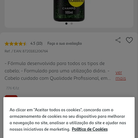
4.5
(10)
Faça a sua avaliação
Leu
10
Ref. / EAN:
8720181206764
avaliações.
Link
- Fórmula desenvolvida para todos os tipos de
para
cabelo; - Formulado para uma utilização diária. -
a
ver
mesma
Cabelo cuidado com Qualidade Profissional, em
mais
página.
casa.
7.76 €/Lt
-25%
Ao clicar em "Aceitar todos os cookies", concorda com o
Price reduced from
to
9,32 €
armazenamento de cookies no seu dispositivo para melhorar
6,98 €
a navegação no site, analisar a utilização do site e ajudar nas
nossas iniciativas de marketing.
Política de Cookies
Promoção:
de 6/8/2026 a 19/8/2026