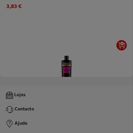
3,83 €
4.0
(1)
Champô Tresemmé 24 Horas Volume 400ml
Lojas
9.58 €/Lt
Contacto
3,83 €
Ajuda