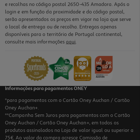
e recolhas no código postal 2650-435 Amadora. Após o
login e em função da proximidade e do código postal,
-25%
serão apresentados os preços em vigor na loja que serve
o local de entrega ou de recolha. Entregas apenas
disponíveis para o território de Portugal continental,
4.9
(7)
consulte mais informações
aqui
.
Champô Tresemme Hidratação Intensa 900ml
7.76 €/Lt
Price reduced from
to
9,32 €
6,98 €
Promoção
Informações para pagamentos ONEY
*para pagamentos com o Cartão Oney Auchan / Cartão
Oney Auchan+.
**Campanha Sem Juros para pagamentos com o Cartão
Oney Auchan / Cartão Oney Auchan+, em todos os
produtos assinalados na Loja de valor igual ou superior a
75€. Ao valor da compra acresce Comissão de