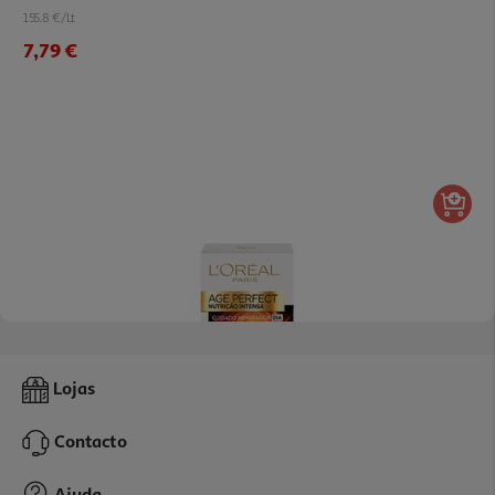
155.8 €/Lt
7,79 €
4.0
(1)
Creme L'oreal Paris Rosto Age Re-Perfect Nutricão Intensiva
Lojas
359.8 €/Lt
Contacto
17,99 €