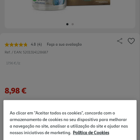
4.8
(4)
Faça a sua avaliação
Leu
4
Ref. / EAN:
5201314128687
avaliações.
Link
17.96 €/Lt
para
a
mesma
página.
8,98 €
Notas de preparação
Ao clicar em "Aceitar todos os cookies", concorda com o
armazenamento de cookies no seu dispositivo para melhorar
a navegação no site, analisar a utilização do site e ajudar nas
nossas iniciativas de marketing.
Política de Cookies