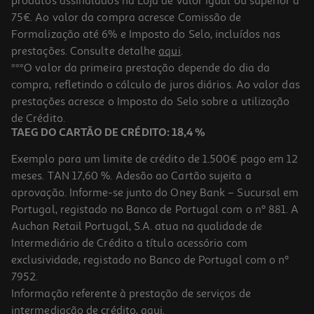
produtos assinalados na Loja de valor igual ou superior a
75€. Ao valor da compra acresce Comissão de
Formalização até 6% e Imposto do Selo, incluídos nas
prestações. Consulte detalhe
aqui
.
Creme Diadermine Rosto Anti Rugas Com Liposomas 50ml
***O valor da primeira prestação depende do dia da
compra, refletindo o cálculo de juros diários. Ao valor das
179.8 €/Lt
prestações acresce o Imposto do Selo sobre a utilização
8,99 €
de Crédito.
TAEG DO CARTÃO DE CRÉDITO: 18,4 %
Exemplo para um limite de crédito de 1.500€ pago em 12
meses. TAN 17,60 %. Adesão ao Cartão sujeita a
aprovação. Informe-se junto do Oney Bank – Sucursal em
Portugal, registado no Banco de Portugal com o nº 881. A
Auchan Retail Portugal, S.A. atua na qualidade de
Intermediário de Crédito a título acessório com
exclusividade, registado no Banco de Portugal com o nº
7952.
Informação referente à prestação de serviços de
4.5
(2)
intermediação de crédito,
aqui
.