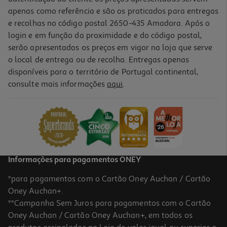
apenas como referência e são os praticados para entregas
e recolhas no código postal 2650-435 Amadora. Após o
login e em função da proximidade e do código postal,
serão apresentados os preços em vigor na loja que serve
o local de entrega ou de recolha. Entregas apenas
disponíveis para o território de Portugal continental,
4.5
(2)
consulte mais informações
aqui
.
Creme Dermo Expertise Rosto Age Perfect Dia 50ml
319.8 €/Lt
15,99 €
Informações para pagamentos ONEY
*para pagamentos com o Cartão Oney Auchan / Cartão
Oney Auchan+.
**Campanha Sem Juros para pagamentos com o Cartão
Oney Auchan / Cartão Oney Auchan+, em todos os