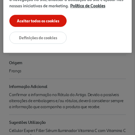
nossas iniciativas de marketing.
Política de Cookies
Denominação
NIVEA Cellular Expert Filler Sérum Iluminador Vitamina C 30ml
Aceitar todos os cookies
Nome e Morada
Definições de cookies
Beiersdorf Portuguesa, Lda, Quinta da Fonte, Edifício D. Sancho I
(Q57), Rua de Malhões, 4, Piso 3 - Esquerdo, 2774-528 Paço de Arcos
Origem
França
Informação Adicional
Confirmar a informação no Rótulo do Artigo. Devido a possíveis
alterações de embalagens e/ou rótulos, deverá considerar sempre
a informação que acompanha o produto que recebe.
Sugestões Utilização
Cellular Expert Filler Sérum Iluminador Vitamina C com Vitamina C