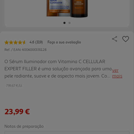
4.6
(319)
Faça a sua avaliação
Leu
319
Ref. / EAN:
4006000155128
avaliações.
Link
O Sérum Iluminador com Vitamina C CELLULAR
para
EXPERT FILLER é uma solução avançada para uma
a
ver
mesma
pele radiante, suave e de aspecto mais jovem. Com
mais
página.
a sua fórmula leve e não oleosa, o Cellular Expert
799.67 €/Lt
Filler Sérum Iluminador Vitamina C proporciona
uma sensação de pe le imediatamente refrescada e
suave. A Vitamina C e a Vitamina E fornecem 2x o
23,99 €
poder anti-oxidante para proteger dos radicais
livres e dos factores de stress externos (ou seja,
poluição, danos causados pelo sol), ajudando a
Notas de preparação
corrigir e a prevenir os primei ros sinais de