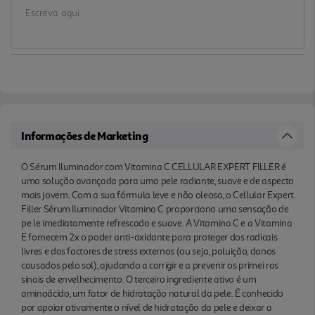
envelhecimento. O terceiro ingrediente ativo é um
aminoácido, um fator de hidratação natural da
pele. É conhecido por apoiar ativamente o nível de
hidratação da pele e deixar a superfície da pele
bem hidratada e suavizada. O Cellular Expert Filler
Sérum Iluminador Vitamina C aumenta
instantaneamente a luminosidade da pele,
deixando-a com uma sensação de renovação e
Informações de Marketing
frescura. No primeiro dia de aplicação, a pele fica
hidratada e flexível de forma duradoura. Após uma
O Sérum Iluminador com Vitamina C CELLULAR EXPERT FILLER é
uma solução avançada para uma pele radiante, suave e de aspecto
semana de aplicação, o pro duto alisa visivelmente
mais jovem. Com a sua fórmula leve e não oleosa, o Cellular Expert
as rídulas, resultando numa pele mais uniforme e
Filler Sérum Iluminador Vitamina C proporciona uma sensação de
com um aspeto mais jovem e radiante.
pe le imediatamente refrescada e suave. A Vitamina C e a Vitamina
Dermatologicamente aprovado, o Cellular Expert
E fornecem 2x o poder anti-oxidante para proteger dos radicais
Filler Sérum Iluminador Vitamina C é suave para a
livres e dos factores de stress externos (ou seja, poluição, danos
causados pelo sol), ajudando a corrigir e a prevenir os primei ros
pele e eficaz para todos os tipos de pele, inclu indo
sinais de envelhecimento. O terceiro ingrediente ativo é um
a pele sensível. A eficácia foi validada por
aminoácido, um fator de hidratação natural da pele. É conhecido
institutos independentes. A embalagem recicle no
por apoiar ativamente o nível de hidratação da pele e deixar a