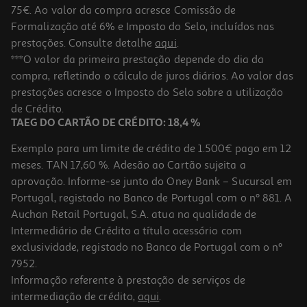
75€. Ao valor da compra acresce Comissão de
Formalização até 6% e Imposto do Selo, incluídos nas
prestações. Consulte detalhe
aqui
.
Serum Facial Inteligente Antimachas Babaria 30 Ml.
***O valor da primeira prestação depende do dia da
compra, refletindo o cálculo de juros diários. Ao valor das
266.33 €/Lt
prestações acresce o Imposto do Selo sobre a utilização
7,99 €
de Crédito.
TAEG DO CARTÃO DE CRÉDITO: 18,4 %
Exemplo para um limite de crédito de 1.500€ pago em 12
meses. TAN 17,60 %. Adesão ao Cartão sujeita a
aprovação. Informe-se junto do Oney Bank – Sucursal em
Portugal, registado no Banco de Portugal com o nº 881. A
Auchan Retail Portugal, S.A. atua na qualidade de
Intermediário de Crédito a título acessório com
exclusividade, registado no Banco de Portugal com o nº
7952.
Informação referente à prestação de serviços de
intermediação de crédito,
aqui
.
Sérum Dermo Expertise Corretor Anti-Manchas 30ml