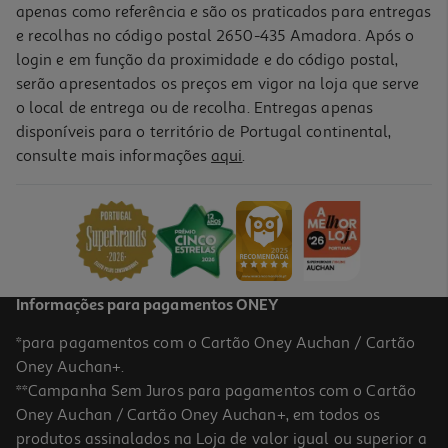
apenas como referência e são os praticados para entregas
e recolhas no código postal 2650-435 Amadora. Após o
login e em função da proximidade e do código postal,
-37%
serão apresentados os preços em vigor na loja que serve
o local de entrega ou de recolha. Entregas apenas
disponíveis para o território de Portugal continental,
4.6
(2949)
consulte mais informações
aqui
.
Sérum De Rosto Tratamento Avançado Antimanchas Cellular
Luminous 630 Nivea 30 Ml
587.67 €/Lt
Price reduced from
to
27,99 €
17,63 €
Promoção
Informações para pagamentos ONEY
*para pagamentos com o Cartão Oney Auchan / Cartão
Oney Auchan+.
**Campanha Sem Juros para pagamentos com o Cartão
Oney Auchan / Cartão Oney Auchan+, em todos os
produtos assinalados na Loja de valor igual ou superior a