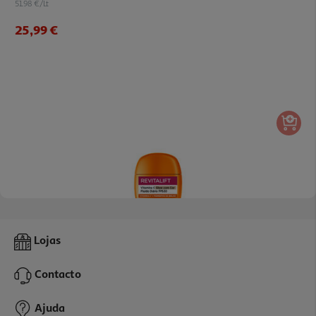
51.98 €/Lt
25,99 €
5.0
(1)
Creme L'oréal Paris Rvt Vitamina C Spf30 40ml
Lojas
23.99 €/un
Contacto
23,99 €
Ajuda