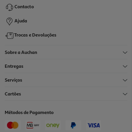
12.48 €/Lt
Contacto
4,99 €
Ajuda
Trocas e Devoluções
Sobre a Auchan
Entregas
Serviços
4.6
(83)
Cartões
Leite Corporal Body Milk Com Doseador Nivea 625 Ml
11.97 €/Lt
Métodos de Pagamento
7,48 €