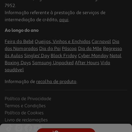
7952.
Informação referente à prestação de serviços de
5.0
(1)
intermediação de crédito,
aqui
.
Creme Corpo Mixa Ureia 400
Ao longo do ano
14.98 €/Lt
Feira do Bebé
Queijos, Vinhos e Enchidos
Carnaval
Dia
5,99 €
dos Namorados
Dia do Pai
Páscoa
Dia da Mãe
Regresso
às Aulas
Singles' Day
Black Friday
Cyber Monday
Natal
Boxing Days
Samsung Unpacked
After Hours
Vida
saudável
Informação de
recolha de produto
.
Política de Privacidade
Termos e Condições
Política de Cookies
Livro de reclamações
4.6
(186)
Loção Corporal Body Lotion Express Nivea 400 Ml