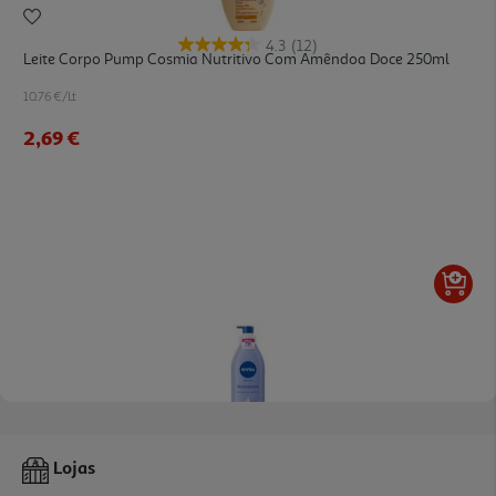
4.3
(12)
Leite Corpo Pump Cosmia Nutritivo Com Amêndoa Doce 250ml
10.76 €/Lt
2,69 €
4.5
(300)
Leite Corporal Smooth Milk Suavizante Nivea 400 Ml
Lojas