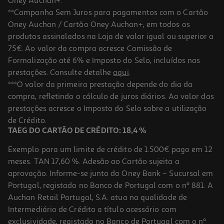
Oney Auchan+.
**Campanha Sem Juros para pagamentos com o Cartão
Oney Auchan / Cartão Oney Auchan+, em todos os
produtos assinalados na Loja de valor igual ou superior a
75€. Ao valor da compra acresce Comissão de
Formalização até 6% e Imposto do Selo, incluídos nas
prestações. Consulte detalhe
aqui
.
Creme De Corpo La Vida Caribeña Colombian 200ml
***O valor da primeira prestação depende do dia da
compra, refletindo o cálculo de juros diários. Ao valor das
6.49 €/un
prestações acresce o Imposto do Selo sobre a utilização
6,49 €
de Crédito.
TAEG DO CARTÃO DE CRÉDITO: 18,4 %
Exemplo para um limite de crédito de 1.500€ pago em 12
meses. TAN 17,60 %. Adesão ao Cartão sujeita a
aprovação. Informe-se junto do Oney Bank – Sucursal em
Portugal, registado no Banco de Portugal com o nº 881. A
Auchan Retail Portugal, S.A. atua na qualidade de
Intermediário de Crédito a título acessório com
exclusividade, registado no Banco de Portugal com o nº