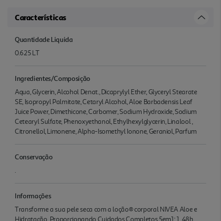
Características
Quantidade Liquida
0.625 LT
Ingredientes/Composição
Aqua, Glycerin, Alcohol Denat., Dicaprylyl Ether, Glyceryl Stearate
SE, Isopropyl Palmitate, Cetaryl Alcohol, Aloe Barbadensis Leaf
Juice Power, Dimethicone, Carbomer, Sodium Hydroxide, Sodium
Cetearyl Sulfate, Phenoxyethanol, Ethylhexylglycerin, Linalool ,
Citronellol, Limonene, Alpha-Isomethyl Ionone, Geraniol, Parfum
Conservação
.
Informações
Transforme a sua pele seca com a loção® corporal NIVEA Aloe e
Hidratação. Proporcionando Cuidados Completos 5em1: 1. 48h