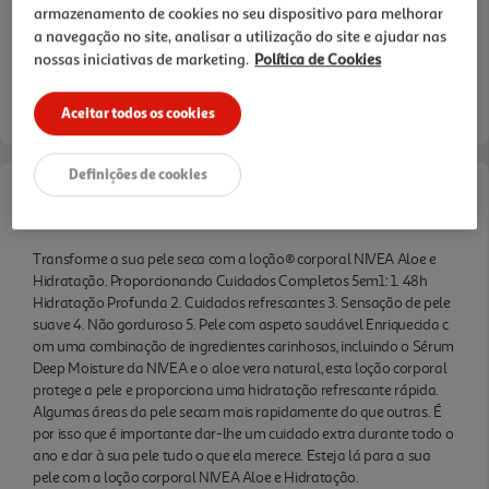
armazenamento de cookies no seu dispositivo para melhorar
isso que é importante dar-lhe um cuidado extra
a navegação no site, analisar a utilização do site e ajudar nas
durante todo o ano e dar à sua pele tudo o que ela
nossas iniciativas de marketing.
Política de Cookies
merece. Esteja lá para a sua pele com a loção
corporal NIVEA Aloe e Hidratação.
Aceitar todos os cookies
Definições de cookies
Informações de Marketing
Transforme a sua pele seca com a loção® corporal NIVEA Aloe e
Hidratação. Proporcionando Cuidados Completos 5em1: 1. 48h
Hidratação Profunda 2. Cuidados refrescantes 3. Sensação de pele
suave 4. Não gorduroso 5. Pele com aspeto saudável Enriquecida c
om uma combinação de ingredientes carinhosos, incluindo o Sérum
Deep Moisture da NIVEA e o aloe vera natural, esta loção corporal
protege a pele e proporciona uma hidratação refrescante rápida.
Algumas áreas da pele secam mais rapidamente do que outras. É
por isso que é importante dar-lhe um cuidado extra durante todo o
ano e dar à sua pele tudo o que ela merece. Esteja lá para a sua
pele com a loção corporal NIVEA Aloe e Hidratação.