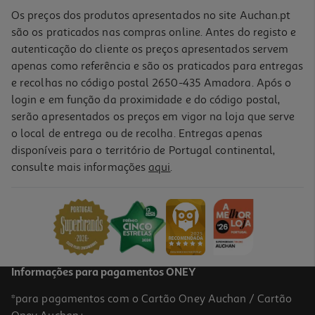
Os preços dos produtos apresentados no site Auchan.pt
são os praticados nas compras online. Antes do registo e
autenticação do cliente os preços apresentados servem
apenas como referência e são os praticados para entregas
e recolhas no código postal 2650-435 Amadora. Após o
login e em função da proximidade e do código postal,
serão apresentados os preços em vigor na loja que serve
o local de entrega ou de recolha. Entregas apenas
disponíveis para o território de Portugal continental,
5.0
(1)
consulte mais informações
aqui
.
Body Milk Amêndoas Doces Babaria 400 Ml.
10.48 €/Lt
4,19 €
Informações para pagamentos ONEY
*para pagamentos com o Cartão Oney Auchan / Cartão