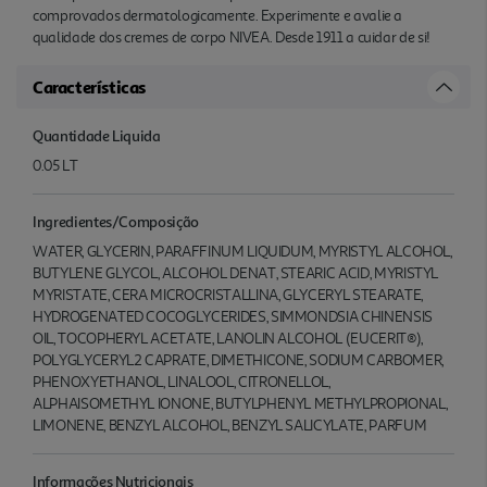
comprovados dermatologicamente. Experimente e avalie a
qualidade dos cremes de corpo NIVEA. Desde 1911 a cuidar de si!
Características
Quantidade Liquida
0.05 LT
Ingredientes/Composição
WATER, GLYCERIN, PARAFFINUM LIQUIDUM, MYRISTYL ALCOHOL,
BUTYLENE GLYCOL, ALCOHOL DENAT, STEARIC ACID, MYRISTYL
MYRISTATE, CERA MICROCRISTALLINA, GLYCERYL STEARATE,
HYDROGENATED COCOGLYCERIDES, SIMMONDSIA CHINENSIS
OIL, TOCOPHERYL ACETATE, LANOLIN ALCOHOL (EUCERIT®),
POLYGLYCERYL2 CAPRATE, DIMETHICONE, SODIUM CARBOMER,
PHENOXYETHANOL, LINALOOL, CITRONELLOL,
ALPHAISOMETHYL IONONE, BUTYLPHENYL METHYLPROPIONAL,
LIMONENE, BENZYL ALCOHOL, BENZYL SALICYLATE, PARFUM
Informações Nutricionais