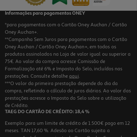
Informações para pagamentos ONEY
*para pagamentos com o Cartão Oney Auchan / Cartão
Oney Auchan+.
**Campanha Sem Juros para pagamentos com o Cartão
Oney Auchan / Cartão Oney Auchan+, em todos os
produtos assinalados na Loja de valor igual ou superior a
75€. Ao valor da compra acresce Comissão de
Formalização até 6% e Imposto do Selo, incluídos nas
prestações. Consulte detalhe
aqui
.
4.0
(7)
Creme Lata De Rosto Corpo E Mãos Mini Nivea 30 Ml
***O valor da primeira prestação depende do dia da
compra, refletindo o cálculo de juros diários. Ao valor das
66.33 €/Lt
prestações acresce o Imposto do Selo sobre a utilização
1,99 €
de Crédito.
TAEG DO CARTÃO DE CRÉDITO: 18,4 %
Exemplo para um limite de crédito de 1.500€ pago em 12
meses. TAN 17,60 %. Adesão ao Cartão sujeita a