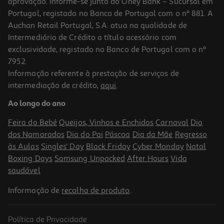
aprovação. Informe-se junto do Oney Bank – Sucursal em
Portugal, registado no Banco de Portugal com o nº 881. A
Auchan Retail Portugal, S.A. atua na qualidade de
Intermediário de Crédito a título acessório com
exclusividade, registado no Banco de Portugal com o nº
7952.
Informação referente à prestação de serviços de
4.5
(2)
intermediação de crédito,
aqui
.
Loção Corporal Reparadora Lactovit Lactourea 250ml
Ao longo do ano
10.96 €/Lt
Feira do Bebé
Queijos, Vinhos e Enchidos
Carnaval
Dia
2,74 €
dos Namorados
Dia do Pai
Páscoa
Dia da Mãe
Regresso
às Aulas
Singles' Day
Black Friday
Cyber Monday
Natal
Boxing Days
Samsung Unpacked
After Hours
Vida
saudável
Informação de
recolha de produto
.
Política de Privacidade