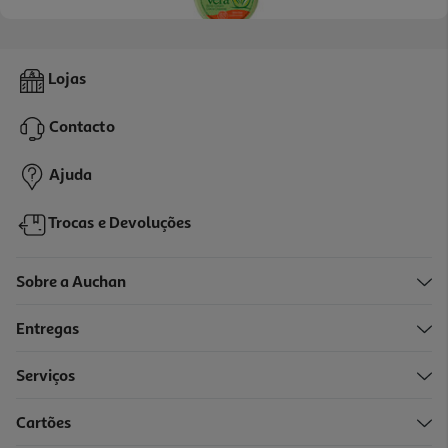
Creme Corpo Instituto Español Aloe Vera 40 Ml
Lojas
31.25 €/Lt
Contacto
1,25 €
Ajuda
Trocas e Devoluções
Sobre a Auchan
Entregas
Serviços
4.6
(1266)
Cartões
Creme De Rosto Corpo E Mãos Soft Nivea 75 Ml