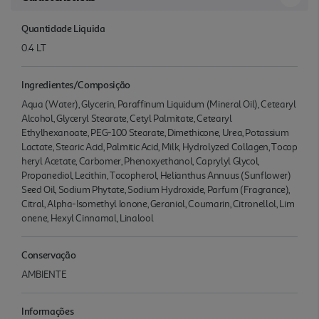
Quantidade Liquida
0.4 LT
Ingredientes/Composição
Aqua (Water), Glycerin, Paraffinum Liquidum (Mineral Oil), Cetearyl
Alcohol, Glyceryl Stearate, Cetyl Palmitate, Cetearyl
Ethylhexanoate, PEG-100 Stearate, Dimethicone, Urea, Potassium
Lactate, Stearic Acid, Palmitic Acid, Milk, Hydrolyzed Collagen, Tocop
heryl Acetate, Carbomer, Phenoxyethanol, Caprylyl Glycol,
Propanediol, Lecithin, Tocopherol, Helianthus Annuus (Sunflower)
Seed Oil, Sodium Phytate, Sodium Hydroxide, Parfum (Fragrance),
Citral, Alpha-Isomethyl Ionone, Geraniol, Coumarin, Citronellol, Lim
onene, Hexyl Cinnamal, Linalool
Conservação
AMBIENTE
Informações