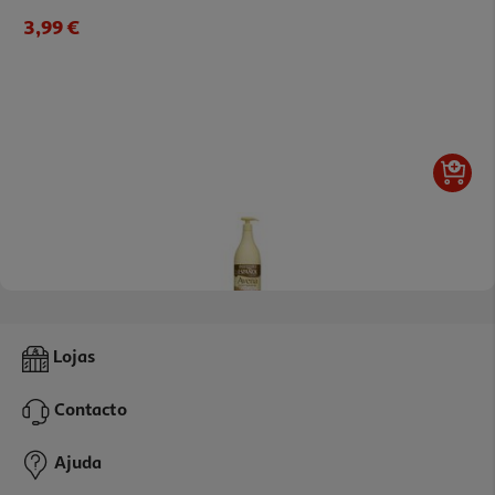
3,99 €
Loção Corporal Instituto Español Aveia 950ml
Lojas
7.89 €/Lt
Contacto
7,50 €
Ajuda