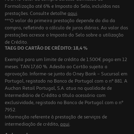
Formalização até 6% e Imposto do Selo, incluídos nas
prestações. Consulte detalhe
aqui
.
4.6
(505)
Loção Serum Nivea Q10 Refirmante 200 Ml
***O valor da primeira prestação depende do dia da
compra, refletindo o cálculo de juros diários. Ao valor das
62.45 €/Lt
prestações acresce o Imposto do Selo sobre a utilização
12,49 €
de Crédito.
TAEG DO CARTÃO DE CRÉDITO: 18,4 %
Exemplo para um limite de crédito de 1.500€ pago em 12
meses. TAN 17,60 %. Adesão ao Cartão sujeita a
aprovação. Informe-se junto do Oney Bank – Sucursal em
Portugal, registado no Banco de Portugal com o nº 881. A
Auchan Retail Portugal, S.A. atua na qualidade de
Intermediário de Crédito a título acessório com
exclusividade, registado no Banco de Portugal com o nº
7952.
Informação referente à prestação de serviços de
4.7
(3)
intermediação de crédito,
aqui
.
Gel Pernas Cansadas Aloe Vera 150 Ml.