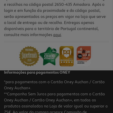
e recolhas no código postal 2650-435 Amadora. Após o
login e em função da proximidade e do código postal,
serão apresentados os preços em vigor na loja que serve
o local de entrega ou de recolha. Entregas apenas
disponíveis para o território de Portugal continental,
5.0
(1)
consulte mais informações
aqui
.
Loção Corpo Bioten Skin Nutries Aveia E Chia 400ml
9.98 €/Lt
3,99 €
Informações para pagamentos ONEY
*para pagamentos com o Cartão Oney Auchan / Cartão
Oney Auchan+.
**Campanha Sem Juros para pagamentos com o Cartão
Oney Auchan / Cartão Oney Auchan+, em todos os
produtos assinalados na Loja de valor igual ou superior a
75€. Ao valor da compra acresce Comissão de