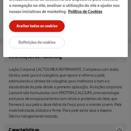
a navegação no site, analisar a utilização do site e ajudar nas
testada.
nossas iniciativas de marketing.
Política de Cookies
Aceitar todos os cookies
Definições de cookies
Informações de Marketing
Loção Corporal LACTOUREA REFIRMANTE. Complexo com ácido
láctico, ureia pura e colagénio, que repara e refirma a pele,
estimulando a síntese de colagénio para melhorar o tom e a
elasticidade da pele desde a primeira aplicação. As loções corporais
Lactovit são formuladas com PROTEIN CALCIUM, uma tecnologia
exclusiva de encapsulamento com cálcio e proteínas do leite, que
fornece à sua pele a dose diária de força para a manter jovem. Pele
mais hidratada, elástica e firme. Para pele extra seca e áspera.
Derma tologiamente testada.
Características