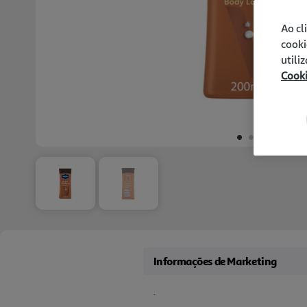
Ao cl
cooki
utili
Cook
Informações de Marketing
.