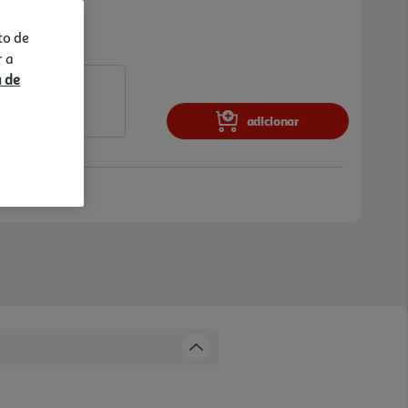
to de
r a
a de
adicionar